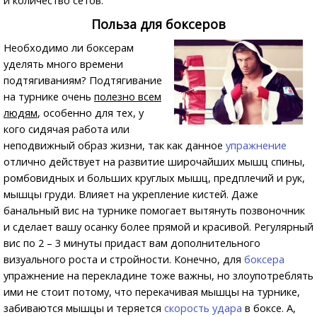
и количество сетов.
Польза для боксеров
Необходимо ли боксерам
уделять много времени
подтягиваниям? Подтягивание
на турнике очень
полезно всем
людям
, особенно для тех, у
кого сидячая работа или
неподвижный образ жизни, так как данное
упражнение
отлично действует на развитие широчайших мышц спины,
ромбовидных и больших круглых мышц, предплечий и рук,
мышцы груди. Влияет на укрепление кистей. Даже
банальный вис на турнике помогает вытянуть позвоночник
и сделает вашу осанку более прямой и красивой. Регулярный
вис по 2 – 3 минуты придаст вам дополнительного
визуального роста и стройности. Конечно, для
боксера
упражнение на перекладине тоже важны, но злоупотреблять
ими не стоит потому, что перекачивая мышцы на турнике,
забиваются мышцы и теряется
скорость удара
в боксе. А,