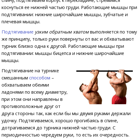
спину, подтягиваем корпус к перекладине, стремимся
коснуться ее нижней частью груди. Работающие мышцы при
подтягивании: нижние широчайшие мышцы, зубчатые и
плечевая мышцы.
Подтягивание
узким обратным хватом
выполняется по тому
же принципу, только руки повернуты от вас и обхватывают
турник близко одна к другой. Работающие мышцы при
подтягивании: мышцы бицепса и нижние широчайшие
мышцы.
Подтягивание на турнике
смешанным
способом
–
обхватываем обеими
ладонями по всему диаметру,
при этом они направлены в
противоположные друг от
друга стороны так, как если бы мы двумя руками держали
удочку. Подтягиваемся, хорошо прогибаясь в спине,
дотрагиваемся до турника нижней частью груди. С
периодичностью чередуем руки, то есть их очередность.