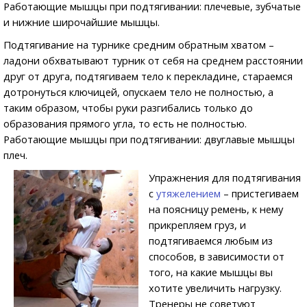
Работающие мышцы при подтягивании: плечевые, зубчатые
и нижние широчайшие мышцы.
Подтягивание на турнике средним обратным хватом –
ладони обхватывают турник от себя на среднем расстоянии
друг от друга, подтягиваем тело к перекладине, стараемся
дотронуться ключицей, опускаем тело не полностью, а
таким образом, чтобы руки разгибались только до
образования прямого угла, то есть не полностью.
Работающие мышцы при подтягивании: двуглавые мышцы
плеч.
Упражнения для подтягивания
с
утяжелением
– пристегиваем
на поясницу ремень, к нему
прикрепляем груз, и
подтягиваемся любым из
способов, в зависимости от
того, на какие мышцы вы
хотите увеличить нагрузку.
Тренеры не советуют