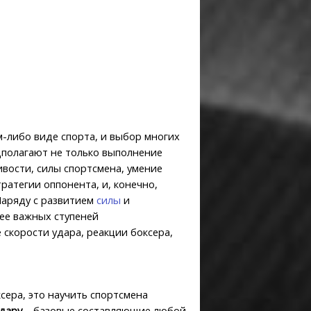
м-либо виде спорта, и выбор многих
едполагают не только выполнение
ивости, силы спортсмена, умение
атегии оппонента, и, конечно,
Наряду с развитием
силы
и
лее важных ступеней
 скорости удара, реакции боксера,
сера, это научить спортсмена
удару
– базовые составляющие любой