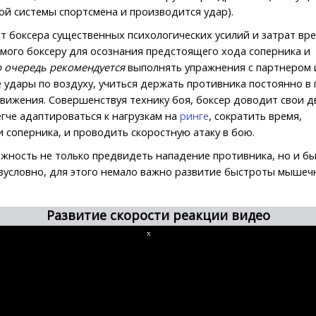
й системы спортсмена и производится удар).
т боксера существенных психологических усилий и затрат вр
ого боксеру для осознания предстоящего хода соперника и
ю очередь рекомендуется
выполнять упражнения с партнером 
 удары по воздуху, учиться держать противника постоянно в 
движения. Совершенствуя технику боя, боксер доводит свои 
егче адаптироваться к нагрузкам на
ринге
, сократить время,
 соперника, и проводить скоростную атаку в бою.
жность не только предвидеть нападение противника, но и бы
езусловно, для этого немало важно развитие быстроты мыше
Развитие скорости реакции видео
x