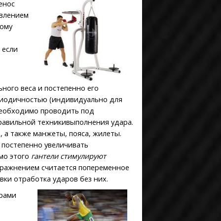
енос
твлением
тому
 если
ного веса и постепенно его
риодичностью (индивидуально для
 необходимо проводить под
равильной техникивыполнения удара.
, а также манжеты, пояса, жилеты.
 постепенно увеличивать
мо этого
гантели стимулируют
пражнением считается попеременное
вки отработка ударов без них.
орами