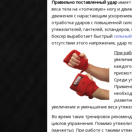
Правильно поставленный удар
имеет 
веса тела на «толчковую» ногу и дви
движения с нарастающим ускорением 
отработка ударов с повышенной сило
утяжелителей, гантелей, эспандеров,
боксер выработает быстрый
сильный
отсутствии этого напряжения, удар 
При раб
увеличи
каждого
присмот
Среди у
Примене
необход
развит
увеличение и уменьшение веса утяжел
Во время таких тренировок рекоменд
циклов упражнения. Помимо утяжелит
(манжеты). При работе с такими утя