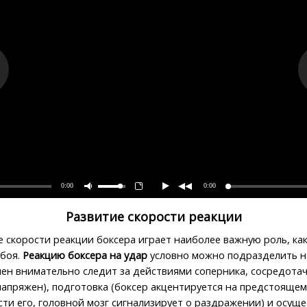
0:00
0:00
Развитие скорости реакции
е скорости реакции боксера играет наиболее важную роль, как
 боя.
Реакцию боксера на удар
условно можно подразделить на
мен внимательно следит за действиями соперника, сосредотач
напряжен), подготовка (боксер акцентируется на предстоящем
сти его, головной мозг сигнализирует о раздражении) и осуще