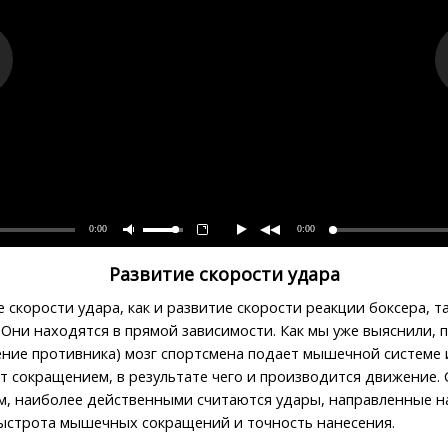
0:00
0:00
Развитие скорости удара
е скорости удара, как и развитие скорости реакции боксера,
 Они находятся в прямой зависимости. Как мы уже выяснили, 
ение противника) мозг спортсмена подает мышечной системе
т сокращением, в результате чего и производится движение
м, наиболее действенными считаются удары, направленные на 
ыстрота мышечных сокращений и точность нанесения.