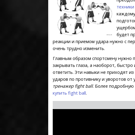
техники
каждому
подгото
ущербом
будет п
реакции и приемом удара нужно с п
очень трудно изменить.
Главным образом спортсмену нужно пр
закрывать глаза, а наоборот, быстро
ответить. Эти навыки не приходят из
ударов по противнику и уворотов от
тренажер fight ball
. Более подробную
купить fight ball
.