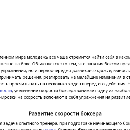
менном мире молодежь все чаще стремится найти себя в како
именно на бокс. Объясняется это тем, что занятия боксом пр
 упражнений, но и первоочередно
развитие скорости
, выносл
принимать решения, реагировать на малейшие изменения в стр
ость просчитывать на несколько ходов вперед его действия. 
вости
, увеличение скорости боксера занимает одну из наибо
ировки на скорость включают в себя упражнения на развитие
Развитие скорости боксера
я задача опытного тренера, при подготовке начинающего бок
еть страх получения
удара
.
Скорость боксера и готовность к 