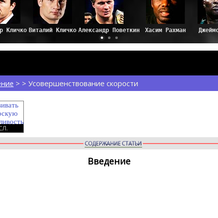
ение
> > Усовершенствование скорости
Л.
Введение