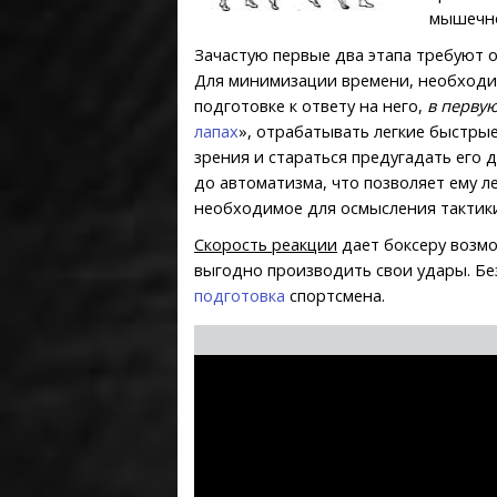
мышечно
Зачастую первые два этапа требуют о
Для минимизации времени, необходим
подготовке к ответу на него,
в перву
лапах
», отрабатывать легкие быстрые
зрения и стараться предугадать его 
до автоматизма, что позволяет ему л
необходимое для осмысления тактики
Скорость реакции
дает боксеру возмо
выгодно производить свои удары. Б
подготовка
спортсмена.