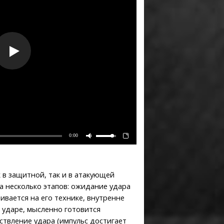
0:00
 в защитной, так и в атакующей
 несколько этапов: ожидание удара
ивается на его технике, внутренне
 ударе, мысленно готовится
ствление удара (импульс достигает