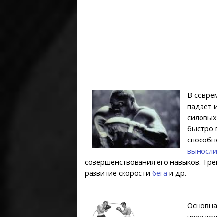
В совре
падает 
силовых
быстро 
способн
выносли
совершенствования его навыков. Трен
развитие скорости
бега
и др.
Основна
преодол