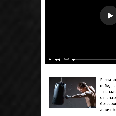
0:00
Развити
победы.
– напад
отвечаю
боксеро
лежит б