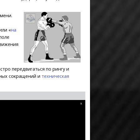
емени.
или «
на
поле
движения
стро передвигаться по рингу и
чных сокращений и
техническая
x