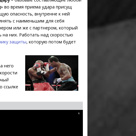
д
» во время приема удара присущ
щую опасность, внутренне к ней
инять с наименьшим для себя
нером или же с партнером, который
ь на них. Работать над скоростью
нику защиты
, которую потом будет
а него
скорости
ьный
о ссылке
x