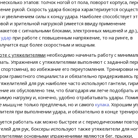
несколько этапов: толчок ногой от пола, поворот корпуса, пер
жение рукой. Скорость удара боксера характеризуется осущес
и увеличением силы к концу удара. Наиболее способствует э
вой и зрительной нагрузкой (имеется ввиду применение
 макетов с сигнальными блоками, электронных мишеней и др.),
 удар
при работе с повышенным напряжение, то на ринге, в
получится еще более скоростным и мощным.
оте с утяжелителями
необходимо начинать работу с минималь
вать. Упражнения с утяжелителями выполняют с заданной пе
 спортсмена), во избежание его переутомления. Тренировки
ром грамотного специалиста и обязательно придерживаясь п
тяжелителей для рук наиболее часто используют гантели, гири
ние их обусловлено тем, что благодаря им легче подобрать и
имую нагрузку и, конечно, удобно отрабатывать удары. Поми
ие мышц
не только предплечья, но и самого
кулака
. Хорошим у
ителя при выполнении удара, и обязательно в конце трениро
уется работать как можно быстрее и с периодическими повт
елей для рук, боксеры используют также утяжелители для ног
желителями основными упражнениями являются бег, прыжки,