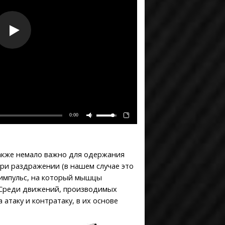
0:00
 также немало важно для одержания
при раздражении (в нашем случае это
 импульс, на который мышцы
. Среди движений, производимых
атаку и контратаку, в их основе