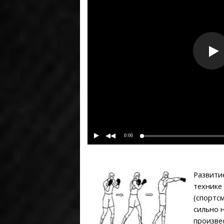
0:00
Развити
технике
(спортс
сильно 
произве