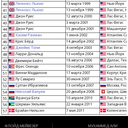
Леннокс Льюис
13 марта 1999
Нью-Йорк
40
Леннокс Льюис
13 ноября 1999
Лас-Вегас, 
41
Джон Руис
12 августа 2000
Лас-Вегас, 
42
Джон Руис
3 марта 2001
Лас-Вегас
43
Джон Руис
15 декабря 2001
Машантукет,
44
Хасим Рахман
1 июня 2002
Атлантик-Си
45
Крис Бёрд
14 декабря 2002
Атлантик-Си
46
Джеймс Тони
4 октября 2003
Лас Вегас
47
Ларри Дональд
13 ноября 2004
Нью-Йорк
48
18 августа 2006
Даллас, Тех
49
Джемери Бейтс
Фрес Окендо
10 ноября 2006
Сан-Антонио
50
Винни Маддалоне
17 марта 2007
Корпус Крис
51
Лу Савариз
30 июня 2007
Эль Пасо, Те
52
Султан Ибрагимов
13 октября 2007
Москва, Рос
53
Николай Валуев
20 декабря 2008
Цюрих, Шве
54
Франсуа Бота
10 апреля 2010
Лас-Вегас, 
55
Шерман Уильямс
22 января 2011
Западная В
56
Брайан Нильсен
7 мая 2011
Копенгаген,
57
ФЛОЙД МЕЙВЕЗЕР
МУХАММЕД АЛИ