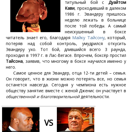
титульный бой с
Дуайтом
Кави
, проходивший в далеком
1986 г. Эвандеру пришлось
неделю лежать в больнице
после той победы. А самый
неискушенный в боксе
Майку Тайсону
читатель знает его, благодаря
, который,
потеряв над собой контроль, умудрился откусить
Эвандеру ухо. Тот бой, длившийся всего 3 раунда,
проходил в 1997 г. в Лас-Вегасе. Впрочем, боксёр простил
Тайсона
, заявив, что многому в боксе научился именно у
него.
Самое ценное для Эвандер, отца 12-ти детей – семья.
Он говорит, что в жизни можно потерять все, но семья
останется навсегда. Сегодня у чемпиона есть нужное
обществу занятие: вместе с женой Дженис он участвует в
общественной и благотворительной
деятельности.
VS