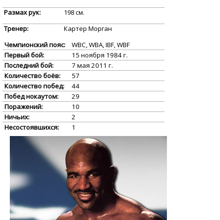
Размах рук:
198 см.
Тренер:
Картер Морган
Чемпионский пояс:
WBC, WBA, IBF, WBF
Первый бой:
15 ноября 1984 г.
Последний бой:
7 мая 2011 г.
Количество боёв:
57
Количество побед:
44
Побед нокаутом:
29
Поражений:
10
Ничьих:
2
Несостоявшихся:
1