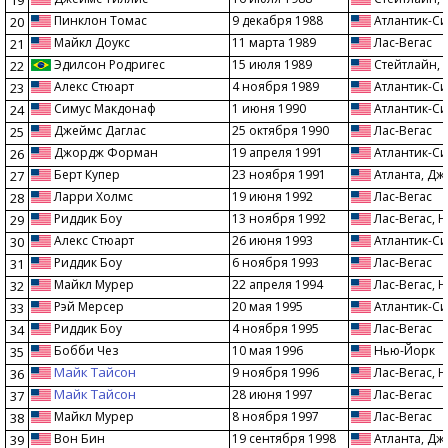
19
Пинклон Томас
9 декабря 1988
Атлантик-Си
20
Майкл Доукс
11 марта 1989
Лас-Вегас
21
Эдилсон Родригес
15 июля 1989
Стейтлайн, 
22
Алекс Стюарт
4 ноября 1989
Атлантик-Си
23
Симус Макдонаф
1 июня 1990
Атлантик-Си
24
Джеймс Даглас
25 октября 1990
Лас-Вегас
25
Джордж Форман
19 апреля 1991
Атлантик-Си
26
Берт Купер
23 ноября 1991
Атланта, Д
27
Ларри Холмс
19 июня 1992
Лас-Вегас
28
Риддик Боу
13 ноября 1992
Лас-Вегас, 
29
Алекс Стюарт
26 июня 1993
Атлантик-Си
30
Риддик Боу
6 ноября 1993
Лас-Вегас
31
Майкл Мурер
22 апреля 1994
Лас-Вегас, 
32
Рэй Мерсер
20 мая 1995
Атлантик-Си
33
Риддик Боу
4 ноября 1995
Лас-Вегас
34
Бобби Чез
10 мая 1996
Нью-Йорк
35
Майк Тайсон
9 ноября 1996
Лас-Вегас, 
36
Майк Тайсон
28 июня 1997
Лас-Вегас
37
Майкл Мурер
8 ноября 1997
Лас-Вегас
38
Вон Бин
19 сентября 1998
Атланта, Д
39