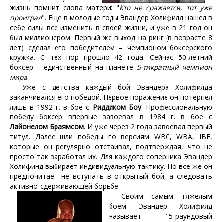
жизнь помнит слова матери: "
Кто не сражается, тот уже
проиграл
". Еще в молодые годы Эвандер Холифилд нашел в
себе силы все изменить в своей жизни, и уже в 21 год он
был миллионером. Первый же выход на ринг (в возрасте 8
лет) сделал его победителем – чемпионом боксерского
кружка. С тех пор прошло 42 года. Сейчас 50-летний
боксер – единственный на планете
5-тикратный чемпион
мира
.
Уже с детства каждый бой Эвандера Холифилда
заканчивался его победой. Первое поражение он потерпел
лишь в 1992 г. в бое с
Риддиком Боу
. Профессиональную
победу боксер впервые завоевал в 1984 г. в бое с
Лайонелом Браямсом
. И уже через 2 года завоевал первый
титул. Далее шли победы по версиям WBC, WBA, IBF,
которые он регулярно отстаивал, подтверждая, что не
просто так заработал их. Для каждого соперника Эвандер
Холифинд выбирает индивидуальную тактику. Но все же он
предпочитает не вступать в открытый бой, а следовать
активно-сдерживающей борьбе.
Своим самым тяжелым
боем Эвандер Холифилд
называет 15-раундовый