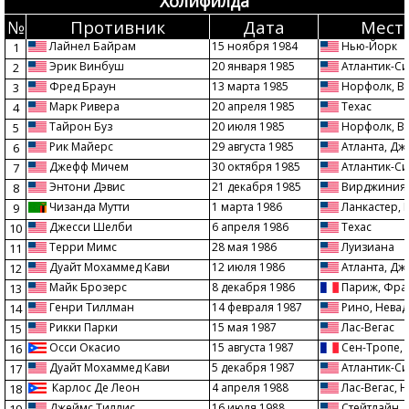
Холифилда
№
Противник
Дата
Мест
Лайнел Байрам
15 ноября 1984
Нью-Йорк
1
Эрик Винбуш
20 января 1985
Атлантик-Си
2
Фред Браун
13 марта 1985
Норфолк, В
3
Марк Ривера
20 апреля 1985
Техас
4
Тайрон Буз
20 июля 1985
Норфолк, В
5
Рик Майерс
29 августа 1985
Атланта, Д
6
Джефф Мичем
30 октября 1985
Атлантик-Си
7
Энтони Дэвис
21 декабря 1985
Вирджиния-
8
Чизанда Мутти
1 марта 1986
Ланкастер, 
9
Джесси Шелби
6 апреля 1986
Техас
10
Терри Мимс
28 мая 1986
Луизиана
11
Дуайт Мохаммед Кави
12 июля 1986
Атланта, Д
12
Майк Брозерс
8 декабря 1986
Париж, Фра
13
Генри Тиллман
14 февраля 1987
Рино, Невад
14
Рикки Парки
15 мая 1987
Лас-Вегас
15
Осси Окасио
15 августа 1987
Сен-Тропе,
16
Дуайт Мохаммед Кави
5 декабря 1987
Атлантик-Си
17
Карлос Де Леон
4 апреля 1988
Лас-Вегас, 
18
Джеймс Тиллис
16 июля 1988
Стейтлайн, 