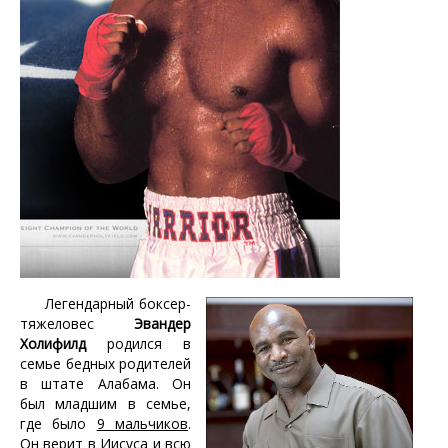
Легендарный боксер-
тяжеловес
Эвандер
Холифилд
родился в
семье бедных родителей
в штате Алабама. Он
был младшим в семье,
где было
9 мальчиков
.
Он верит в Иисуса и всю