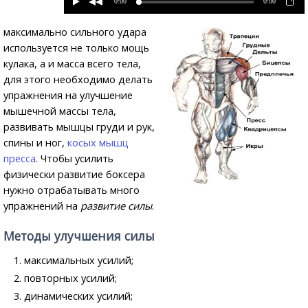
0:00
0:00
максимально сильного удара
используется не только мощь
кулака, а и масса всего тела,
для этого необходимо делать
упражнения на улучшение
мышечной массы тела,
развивать мышцы груди и рук,
спины и ног,
косых мышц
пресса
. Чтобы усилить
физически развитие боксера
нужно отрабатывать много
упражнений на
развитие силы
.
Методы улучшения силы
максимальных усилий;
повторных усилий;
динамических усилий;