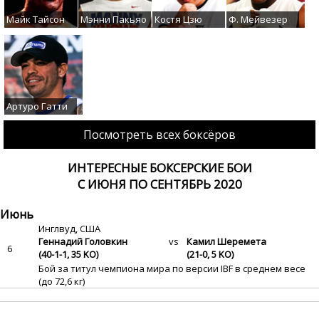
Майк Тайсон
Мэнни Пакьяо
Костя Цзю
Ф. Мейвезер
Артуро Гатти
Посмотреть всех боксёров
ИНТЕРЕСНЫЕ БОКСЕРСКИЕ БОИ
С ИЮНЯ ПО СЕНТЯБРЬ 2020
Июнь
Инглвуд, США
Геннадий Головкин
vs
Камил Шеремета
6
(40-1-1, 35 KO)
(21-0, 5 KO)
Бой за титул чемпиона мира по версии IBF в среднем весе
(до 72,6 кг)