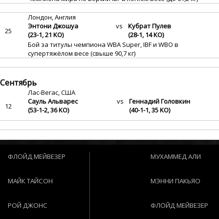
Лондон, Англия
Энтони Джошуа
vs
Кубрат Пулев
25
(23-1, 21 KO)
(28-1, 14 KO)
Бой за титулы чемпиона WBA Super, IBF и WBO в
супертяжёлом весе (свыше 90,7 кг)
Сентябрь
Лас-Вегас, США
Сауль Альварес
vs
Геннадий Головкин
12
(53-1-2, 36 KO)
(40-1-1, 35 KO)
ФЛОЙД МЕЙВЕЗЕР
МУХАММЕД АЛИ
МАЙК ТАЙСОН
МЭННИ ПАКЬЯО
РОЙ ДЖОНС
ФЛОЙД МЕЙВЕЗЕР