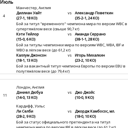
Июль
Манчестер, Англия
Диллиан Уайт
vs
Александр Поветкин
4
(27-1, 18 KO)
(35-2-1, 24 KO)
Бой за титул "временного" чемпиона мира по версии WBC в
супертяжёлом весе (свыше 90,7 кг)
Кэти Тейлор
vs
Аманда Серрано
(15-0, 6 KO)
(38-1-1, 28 KO)
Бой за титулы чемпионки мира по версиям WBC, WBA, IBF и
WBO в лёгком весе (до 61,2 кг)
Каллум Джонсон
vs
Игорь Михалкин
(18-1, 13 KO)
(23-2, 10 KO)
Бой за вакантный титул чемпиона Европы по версии EBU в
полутяжёлом весе (до 79,4 кг)
Лондон, Англия
Дэниел Дюбуа
vs
Джо Джойс
11
(14-0, 13 KO)
(10-0, 9 KO)
Кардифф, Уэльс
Ли Селби
vs
Джордж Камбосос, мл.
(28-2, 9 KO)
(18-0, 10 KO)
Бой за статус официального претендента на титул
чемпиона мира по версии IBF в лёгком весе (до 61,2 кг)