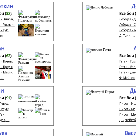
еткин
Д
ои (
32
):
Все бои (
 - Вавжик;
Лебедев - Д
 - Рахман;
Лебедев - С
 - Хук;
Лебедев - К
л, ...
Д. Тони, ...
ан
ои (
62
):
Все бои (
- Поветк.;
Гатти - Гом
 - Браун;
Гатти - Бал
 - Макги;
Гатти - Да
...
Ф. Мейвезер
ни
Д
ои (
91
):
Все бои (
 Лемос;
Пирог - Иш
 Браун;
Пирог - Ма
Ган;
Пирог - Ма
дев, ...
Д. Джейкобс,
уев
Вас