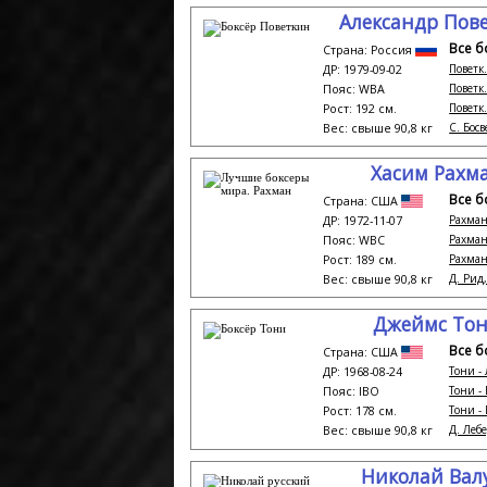
Александр Пов
Все б
Страна: Россия
Поветк.
ДР: 1979-09-02
Поветк.
Пояс: WBA
Поветк.
Рост: 192 см.
С. Босве
Вес: свыше 90,8 кг
Хасим Рахм
Все б
Страна: США
Рахман 
ДР: 1972-11-07
Рахман
Пояс: WBC
Рахман
Рост: 189 см.
Д. Рид, 
Вес: свыше 90,8 кг
Джеймс То
Все б
Страна: США
Тони -
ДР: 1968-08-24
Тони -
Пояс: IBO
Тони - 
Рост: 178 см.
Д. Лебе
Вес: свыше 90,8 кг
Николай Вал