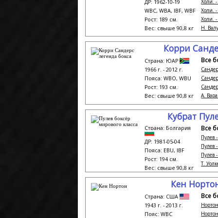
Холи. 
ДР: 1962-10-19
Холи. 
WBC, WBA, IBF, WBF
Холи. -
Рост: 189 см.
Н. Валу
Вес: свыше 90,8 кг
Корри Санде
Все б
Страна: ЮАР
Сандер
1966 г. - 2012 г.
Сандер
Пояса: WBO, WBU
Сандер
Рост: 193 см.
А. Вара
Вес: свыше 90,8 кг
Кубрат Пул
Все б
Страна: Болгария
Пулев -
ДР: 1981-05-04
Пулев 
Пояса: EBU, IBF
Пулев 
Рост: 194 см.
Т. Уолке
Вес: свыше 90,8 кг
Кен Норто
Все б
Страна: США
Нортон
1943 г. - 2013 г.
Нортон
Пояс: WBC