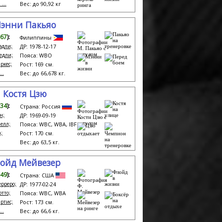
...
Вес: до 90,92 кг
энни Пакьяо
67
):
Филиппины
эдли;
ДР: 1978-12-17
редли;
Пояса: WBO
ркес;
Рост: 169 см.
..
Вес: до 66,678 кг.
Костя Цзю
34
):
Страна: Россия
н;
ДР: 1969-09-19
елл;
Пояса: WBC, WBA, IBF
;
Рост: 170 см.
Вес: до 63,5 кг.
ойд Мейвезер
49
):
Страна: США
ерреро;
ДР: 1977-02-24
отто;
Пояса: WBC, WBA
Ортис;
Рост: 173 см.
..
Вес: до 66,6 кг.