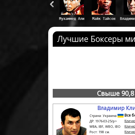
Лучшие Боксеры м
Свыше 90,8 
Владимир Кл
Все б
Страна: Украина
Кличко
ДР: 1976-03-25/p>
Кличко 
WBA, IBF, WBO, IBO
Кличко
Рост: 198 см.