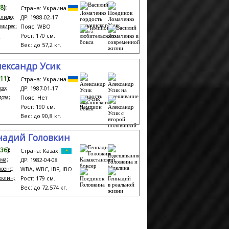
8
):
Страна: Украина
алидо;
ДР: 1988-02-17
амирес;
Пояс: WBO
;
Рост: 170 см.
Вес: до 57,2 кг.
лександр Усик
11
):
Страна: Украина
ро;
ДР: 1987-01-17
оза;
Пояс: Нет
Рост: 190 см.
Вес: до 90,8 кг.
надий Головкин
36
):
Страна: Казах.
ама;
ДР: 1982-04-08
ивенс;
WBA, WBC, IBF, IBO
кклин;
Рост: 179 см.
Вес: до 72,574 кг.