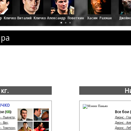
ира
кг.
Ни
ичко
ои (
68
):
Все бои (
 - Пьянета;
Джонс - Гла
- Вах;
Джонс - Але
 - Томпсон;
Джонс - Леб