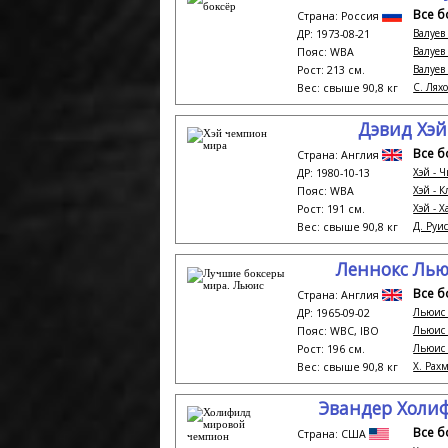
Все б
Страна: Россия
Валуев 
ДР: 1973-08-21
Валуев
Пояс: WBA
Валуев 
Рост: 213 см.
С. Ляхо
Вес: свыше 90,8 кг
Дэвид Хэй
Все б
Страна: Англия
Хэй - Ч
ДР: 1980-10-13
Хэй - 
Пояс: WBА
Хэй - 
Рост: 191 см.
Д. Руис,
Вес: свыше 90,8 кг
Леннокс Ль
Все б
Страна: Англия
Льюис 
ДР: 1965-09-02
Льюис 
Пояс: WBC, IBO
Льюис 
Рост: 196 см.
Х. Рахм
Вес: свыше 90,8 кг
Эвандер Холи
Все б
Страна: США