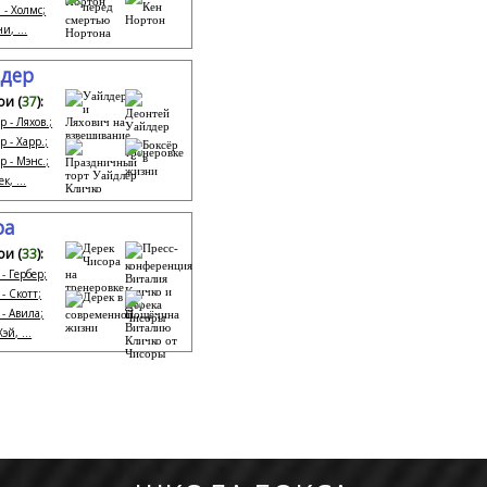
 - Холмс;
и, ...
лдер
ои (
37
):
 - Ляхов.;
 - Харр.;
р - Мэнс.;
к, ...
ра
ои (
33
):
- Гербер;
- Скотт;
 - Авила;
эй, ...