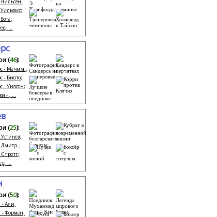
- Нильсен;
- Уильямс;
 Бота;
ев, ...
рс
ои (
46
):
с - Мачим.;
с - Биспо;
с - Уилсон;
кин, ...
ев
ои (
25
):
 Устинов;
- Дмитр.;
- Спротт;
р, ...
н
ои (
50
):
 - Али;
 - Форман;