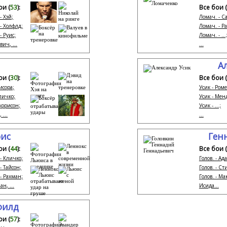
ои (
53
):
Все бои (
- Хэй;
Ломач. - С
 - Холфлд;
Ломач. - Р
- Руис;
Ломач. - ...
вич, ...
...
А
ои (
30
):
Все бои (
исора;
Усик - Роме
Кличко;
Усик - Менд
Харрисон;
Усик - ...;
 ...
...
юис
Ген
ои (
44
):
Все бои (
- Кличко;
Голов. - Ад
- Тайсон;
Голов. - Ст
- Рахман;
Голов. - Ма
ан, ...
Исида...
филд
ои (
57
):