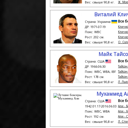
Ж. Морм
Вес: свыше 90,8 кг.
Виталий Кли
Все б
Страна: Украина
Кличко
ДР: 1971-07-19
Кличко
Пояс: WBC
Кличко
Рост: 202 см.
О. Соли
Вес: свыше 90,8 кг.
Майк Тайс
Все б
Страна: США
Тайсон
ДР: 1966-06-30
Тайсон
Пояс: WBC, WBA, IBF
Тайсон
Рост: 178 см.
Л. Льюи
Вес: свыше 90,8 кг
Мухаммед А
Все б
Страна: США
Али - 
1942.01.17-2016.06.03
Али - 
Пояс: WBC, WBA
Али - 
Рост: 192 см.
Л. Спин
Вес: свыше 90,8 кг