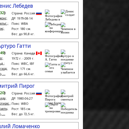
енис Лебедев
32
):
Страна: Россия
жонс;
ДР: 1979-08-14
ильг.;
Пояс: WBA
окс;
Рост: 180 см.
Вес: до 90,8 кг.
Артуро Гатти
49
):
Страна: Канада
ес;
1972 г. - 2009 г.
ьд.;
Пояс: WBC, IBF
мгард;
Рост: 171 см.
, ...
Вес: до 66,6 кг.
митрий Пирог
20
):
Страна: Россия
ида;
ДР: 1980-06-27
ртирос.;
Пояс: WBO
сьель;
Рост: 185 см.
 ...
Вес: до 72,5 кг.
илий Ломаченко