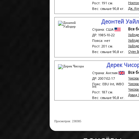
Нортон
Рост: 191 см.
Дж. Кун
Вес: свыше 90,8 кг.
Деонтей Уай
Все б
Страна: США
Уайлдер
ДР: 1985-10-22
Уайлдер
Пояса: нет
Уайлде
Рост: 201 см.
Оуэн Бе
Вес: свыше 90,8 кг.
Дерек Чисо
Все б
Страна: Англия
Чисора 
ДР: 2007-02-17
Чисора 
Пояс: EBU Int, WBO
Int
Чисора
Рост: 187 см.
Дэвид Х
Вес: свыше 90,8 кг.
Просмотров: 238385