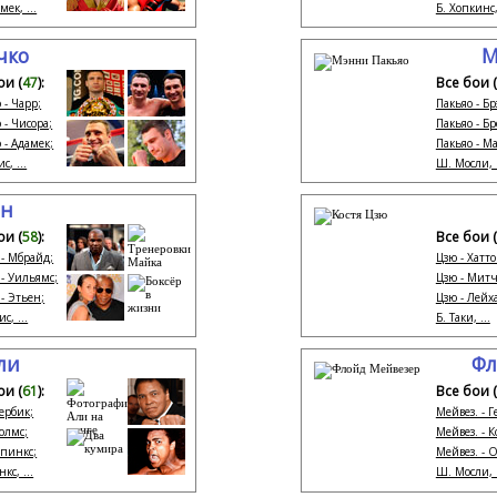
ек, ...
Б. Хопкинс, 
чко
М
ои (
47
):
Все бои (
 - Чарр;
Пакьяо - Бр
 - Чисора;
Пакьяо - Б
 - Адамек;
Пакьяо - Ма
с, ...
Ш. Мосли, .
он
ои (
58
):
Все бои (
 - Мбрайд;
Цзю - Хатто
 - Уильямс;
Цзю - Митч
 - Этьен;
Цзю - Лейха
с, ...
Б. Таки, ...
ли
Фл
ои (
61
):
Все бои (
Бербик;
Мейвез. - Г
Холмс;
Мейвез. - К
Спинкс;
Мейвез. - 
кс, ...
Ш. Мосли, .