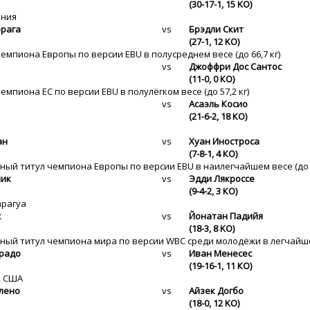
(30-17-1, 15 KO)
ания
рага
vs
Брэдли Скит
(27-1, 12 KO)
чемпиона Европы по версии EBU в полусреднем весе (до 66,7 кг)
vs
Джоффри Дос Сантос
(11-0, 0 КО)
чемпиона ЕС по версии EBU в полулёгком весе (до 57,2 кг)
vs
Асаэль Косио
(21-6-2, 18 КО)
ан
vs
Хуан Иностроса
(7-8-1, 4 КО)
ный титул чемпиона Европы по версии EBU в наилегчайшем весе (до 5
лик
vs
Эдди Лякроссе
(9-4-2, 3 КО)
арагуа
с
vs
Йонатан Падийя
(18-3, 8 KO)
ный титул чемпиона мира по версии WBC среди молодёжи в легчайшем 
радо
vs
Иван Менесес
(19-16-1, 11 КО)
, США
лено
vs
Айзек Догбо
(18-0, 12 KO)