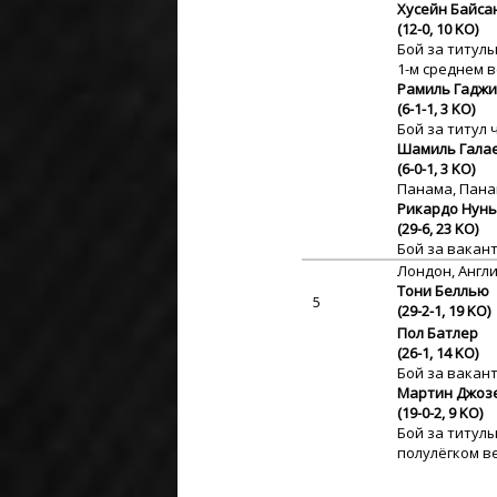
Хусейн Байса
(12-0, 10 KO)
Бой за титул
1-м среднем ве
Рамиль Гадж
(6-1-1, 3 KO)
Бой за титул 
Шамиль Гала
(6-0-1, 3 KO)
Панама, Пан
Рикардо Нунь
(29-6, 23 KO)
Бой за вакант
Лондон, Англ
Тони Беллью
5
(29-2-1, 19 KO)
Пол Батлер
(26-1, 14 KO)
Бой за вакант
Мартин Джоз
(19-0-2, 9 KO)
Бой за титул
полулёгком вес