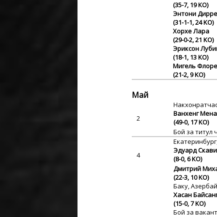
(35-7, 19 KO)
Энтони Дирре
(31-1-1, 24 KO)
Хорхе Лара
(29-0-2, 21 KO)
Эриксон Луби
(18-1, 13 KO)
Мигель Флоре
(21-2, 9 KO)
Май
Накхонратчас
Ванхенг Мен
2
(49-0, 17 KO)
Бой за титул 
Екатеринбург,
Эдуард Скави
4
(8-0, 6 KO)
Дмитрий Мих
(22-3, 10 KO)
Баку, Азерба
Хасан Байсан
(15-0, 7 KO)
Бой за вакант