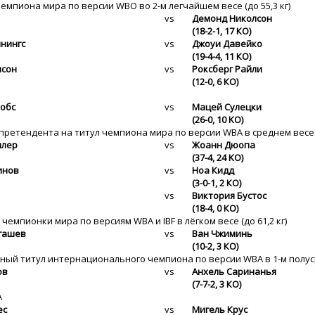
чемпиона мира по версии WBO во 2-м легчайшем весе (до 55,3 кг)
vs
Демонд Николсон
(18-2-1, 17 КО)
нингс
vs
Джоуи Давейко
(19-4-4, 11 КО)
нсон
vs
Роксберг Райли
(12-0, 6 КО)
обс
vs
Мацей Сулецки
(26-0, 10 KO)
 претендента на титул чемпиона мира по версии WBA в среднем весе (д
ллер
vs
Жоанн Дюопа
(37-4, 24 KO)
инов
vs
Ноа Кидд
(3-0-1, 2 КО)
vs
Виктория Бустос
(18-4, 0 КО)
 чемпионки мира по версиям WBA и IBF в лёгком весе (до 61,2 кг)
гашев
vs
Ван Чжиминь
(10-2, 3 КО)
ный титул интернационального чемпиона по версии WBA в 1-м полусре
ов
vs
Анхель Саринанья
(7-7-2, 3 КО)
А
ес
vs
Мигель Крус