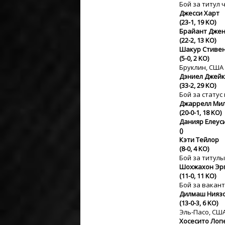
Бой за титул 
Джесси Харт
(23-1, 19 KO)
Брайант Джен
(22-2, 13 KO)
Шакур Стиве
(5-0, 2 KO)
Бруклин, США
Дэниел Джейк
(33-2, 29 KO)
Бой за статус
Джаррелл Ми
(20-0-1, 18 KO)
Данияр Елеус
()
Кэти Тейлор
(8-0, 4 KO)
Бой за титулы
Шохжахон Эр
(11-0, 11 KO)
Бой за вакант
Дилмаш Нияз
(13-0-3, 6 KO)
Эль-Пасо, СШ
Хосесито Лоп