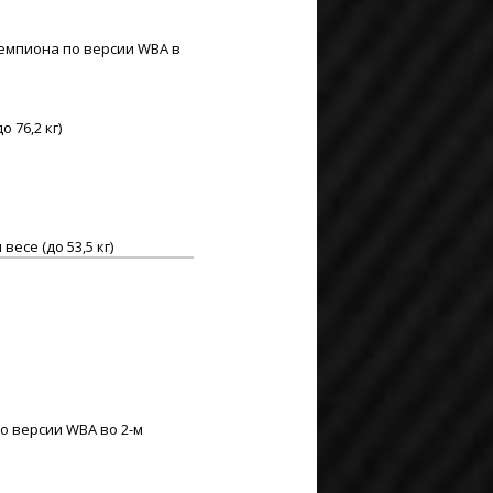
чемпиона по версии WBA в
 76,2 кг)
се (до 53,5 кг)
о версии WBA во 2-м