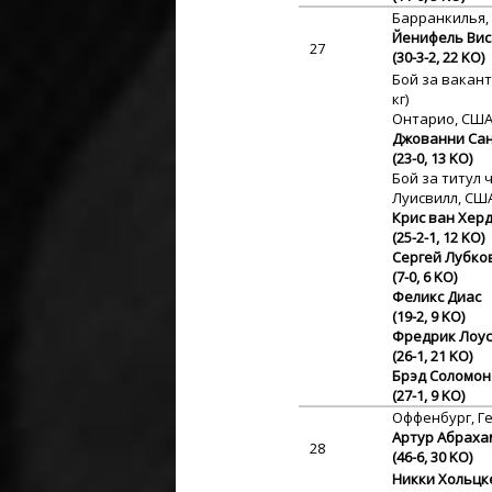
Барранкилья,
Йенифель Вис
27
(30-3-2, 22 KO)
Бой за вакан
кг)
Онтарио, СШ
Джованни Са
(23-0, 13 KO)
Бой за титул 
Луисвилл, СШ
Крис ван Хер
(25-2-1, 12 KO)
Сергей Лубко
(7-0, 6 KO)
Феликс Диас
(19-2, 9 KO)
Фредрик Лоу
(26-1, 21 KO)
Брэд Соломон
(27-1, 9 KO)
Оффенбург, Г
Артур Абраха
28
(46-6, 30 KO)
Никки Хольцк