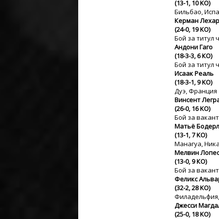
(13-1, 10 KO)
Бильбао, Исп
Керман Лехар
(24-0, 19 KO)
Бой за титул 
Андони Гаго
(18-3-3, 6 КО)
Бой за титул 
Исаак Реаль
(18-3-1, 9 KO)
Дуэ, Франция
Винсент Легр
(26-0, 16 KO)
Бой за вакант
Матьё Бодер
(13-1, 7 KO)
Манагуа, Ник
Мелвин Лопе
(13-0, 9 КО)
Бой за вакант
Феликс Альва
(32-2, 28 KO)
Филадельфия
Джесси Магда
(25-0, 18 KO)