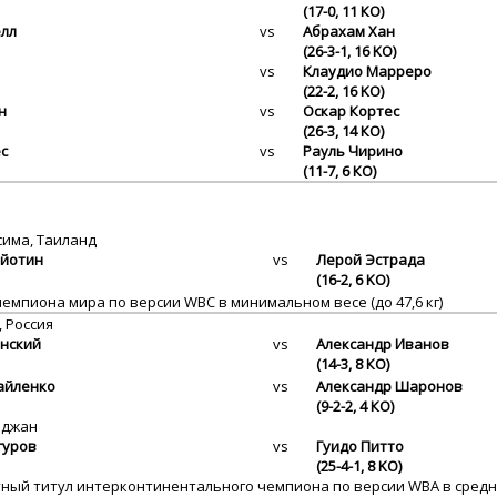
(17-0, 11 КО)
лл
vs
Абрахам Хан
(26-3-1, 16 KO)
vs
Клаудио Марреро
(22-2, 16 KO)
н
vs
Оскар Кортес
(26-3, 14 КО)
с
vs
Рауль Чирино
(11-7, 6 КО)
има, Таиланд
айотин
vs
Лерой Эстрада
(16-2, 6 KO)
чемпиона мира по версии WBC в минимальном весе (до 47,6 кг)
 Россия
нский
vs
Александр Иванов
(14-3, 8 КО)
айленко
vs
Александр Шаронов
(9-2-2, 4 КО)
йджан
гуров
vs
Гуидо Питто
(25-4-1, 8 KO)
ный титул интерконтинентального чемпиона по версии WBA в среднем