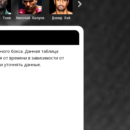
они
Николай Валуев
Дэвид Хэй
ного бокса. Данная таблица
я от времени в зависимости от
и уточнять данные.