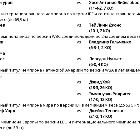
нгуров
vs
Хосе Антонио Вийялобос
(11-4-2, 7 КО)
ы интернационального чемпиона по версии IBF и континентального 
се (до 69,9 кг)
иев
vs
Тей Линн Джонс
(10-1, 2 КО)
чемпиона мира по версии WBC среди молодёжи во 2-м среднем весе (до
ев
vs
Владимир Гальченко
(6-3-1, 2 КО)
ама
ес
vs
Леосдан Нуньес
(6-0, 4 КО)
ный титул чемпиона Латинской Америки по версии WBA в легчайшем ве
ия
vs
Дэвид Хэй
(28-3, 26 KO)
vs
Эммануэль Родригес
(17-0, 12 KO)
ный титул чемпиона мира по версии IBF в легчайшем весе (до 53,5 кг)
еф Уорд
vs
Джеймс Теннисон
(21-2, 17 KO)
ы чемпиона Европы по версии EBU и интернационального чемпиона п
е (до 59 кг)