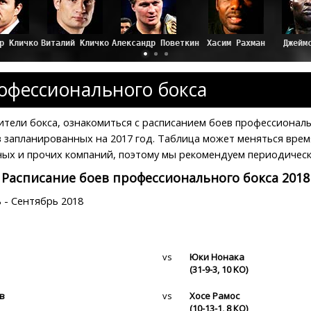
Джеймс Т
офессионального бокса
ители бокса, ознакомиться с расписанием боев профессиональ
 запланированных на 2017 год. Таблица может меняться врем
ых и прочих компаний, поэтому мы рекомендуем периодическ
Расписание боев профессионального бокса 2018
 - Сентябрь 2018
vs
Юки Нонака
(31-9-3, 10 KO)
в
vs
Хосе Рамос
(10-13-1, 8 КО)