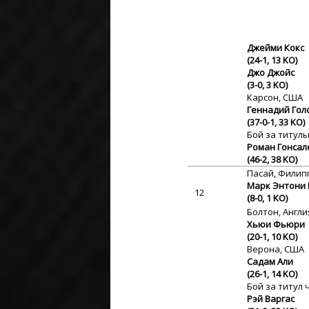
Джейми Кокс
(24-1, 13 KO)
Джо Джойс
(3-0, 3 KO)
Карсон, США
Геннадий Гол
(37-0-1, 33 KO)
Бой за титулы
Роман Гонсал
(46-2, 38 KO)
Пасай, Фили
Марк Энтони 
12
(8-0, 1 KO)
Болтон, Англи
Хьюи Фьюри
(20-1, 10 KO)
Верона, США
Садам Али
(26-1, 14 KO)
Бой за титул 
Рэй Варгас