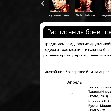
Расписание боев пр
Предлагаем вам, дорогие друзья люб
содержит расписание титульных боев
решения промоутерских, телевизионн
Ближайшие боксерские бои на Апрель
Апрель
Токио, Япония
Такеши Иноуэ
26
(12-0-1, 7 KO)
Ирвайн, США
Руслан Мадие
(11-0, 5 KO)