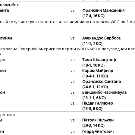
 Колумбия
енте
vs
Франклин Мансанийя
(17-4, 16 KO)
тный титул интерконтинентального чемпиона по версии WBO во 2-м л
А
нтийян
vs
Алехандро Барбоса
(11-1, 7 КО)
чемпиона Северной Америки по версии WBO NABO в полусреднем весе (
А
ден
vs
Тимо Шварцкопф
(18-1, 10 KO)
вич
vs
Карим Мэйфилд
(19-4-1, 11 KO)
vs
Франсиско Сантана
(24-6-1, 12 KO)
сон
vs
Баишанбо Насийивула
(13-1-1, 6 КО)
vs
Пэдди Галлахер
(13-3, 8 КО)
ермания
м
vs
Патрик Нильсен
(29-2, 14 KO)
ен
vs
Геард Айетович