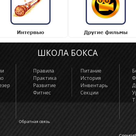
ШКОЛА БОКСА
ли
Правила
Питание
Б
яо
Практика
История
Ф
езер
Развитие
Инвентарь
Д
Фитнес
Секции
У
Т
Обратная связь
Copyrig