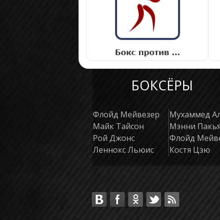
БОКСЁРЫ
Флойд Мейвезер
Мухаммед А
Майк Тайсон
Мэнни Пакь
Рой Джонс
Флойд Мейв
Леннокс Льюис
Костя Цзю