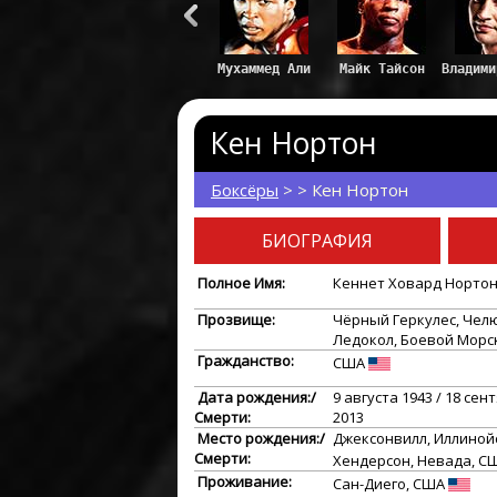
Кен Нортон
Боксёры
> > Кен Нортон
БИОГРАФИЯ
Полное Имя:
Кеннет Ховард Норто
Прозвище:
Чёрный Геркулес, Чел
Ледокол, Боевой Морс
Гражданство:
США
Дата рождения:/
9 августа 1943 / 18 сен
Смерти:
2013
Место рождения:/
Джексонвилл, Иллинойс
Смерти:
Хендерсон, Невада, 
Проживание:
Сан-Диего, США