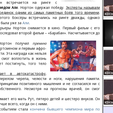
н встречается на ринге с
медом Али
. Нортон одержал победу.
Эксперты называли
оединок одним из самых памятных боёв того времени
.
КЕН 
этого боксёры встречались на ринге дважды, однако
Али
 была уже за
.
арьеры Нортон снимается в кино. Первый фильм с его
последовал второй фильм – «Барабан». Насчитывается до
Нортон получил
премию
ортсменом и первым афро-
и. Эта награда как нельзя
й смог воплотить в жизнь
ет постигнуть, того тело
КЕН 
ет в автокатастрофу
,
перелом черепа, челюсти и ноги, нарушения памяти.
принципам позитивного мышления и не согласился ни с
обственного. Несмотря на прогнозы врачей, он смог
мает его мать Рут, пятеро детей и шестеро внуков. Он
КЕН 
чше всего, когда он с ними.
кончина бывшего чемпиона мира по
 событием стала