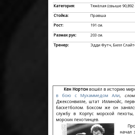
Категория:
Тяжёлая (свыше 90,892 
Стойка:
Правша
Рост:
191 см.
Размах рук:
203 см.
Тренер:
Эдди Футч, Билл Слайт
Кен Нортон
вошёл в историю миро
в бою с Мухаммедом Али
,
слом
Джексонвилле, штат Иллинойс, перв
баскетболом. Боксом же он занялс
службу в Корпус морской пехоты,
морских пехотинцев.
Пр
начал 