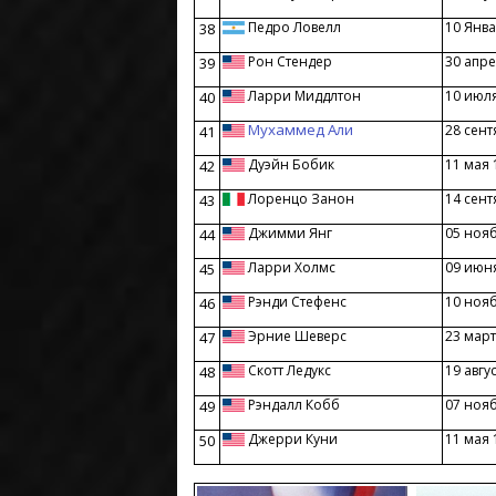
Педро Ловелл
10 Янва
38
Рон Стендер
30 апре
39
Ларри Миддлтон
10 июл
40
Мухаммед Али
28 сент
41
Дуэйн Бобик
11 мая 
42
Лоренцо Занон
14 сент
43
Джимми Янг
05 ноя
44
Ларри Холмс
09 июн
45
Рэнди Стефенс
10 ноя
46
Эрние Шеверс
23 март
47
Скотт Ледукс
19 авгу
48
Рэндалл Кобб
07 ноя
49
Джерри Куни
11 мая 
50