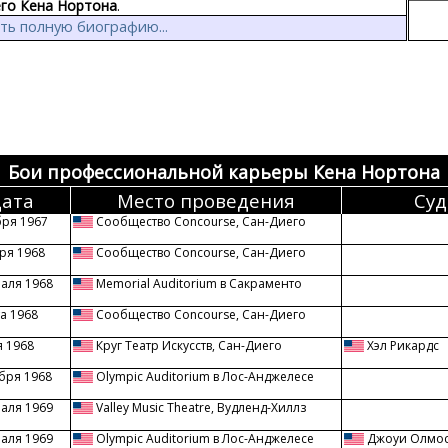
его Кена Нортона
.
ть полную биографию...
Бои профессиональной карьеры Кена Нортона
ата
Место проведения
Суд
бря 1967
Сообщество Concourse, Сан-Диего
ря 1968
Сообщество Concourse, Сан-Диего
раля 1968
Memorial Auditorium в Сакраменто
а 1968
Сообщество Concourse, Сан-Диего
я 1968
Круг Театр Искусств, Сан-Диего
Хэл Рикардс
бря 1968
Olympic Auditorium в Лос-Анджелесе
раля 1969
Valley Music Theatre, Вудленд-Хиллз
раля 1969
Olympic Auditorium в Лос-Анджелесе
Джоуи Олмо