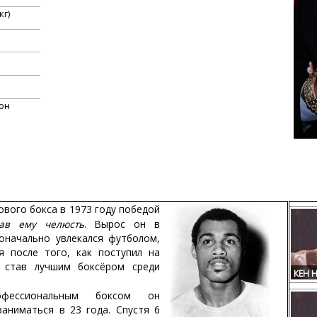
кг)
он
вого бокса в 1973 году победой
ав ему челюсть
. Вырос он в
оначально увлекался футболом,
я после того, как поступил на
 став лучшим боксёром среди
КЕН 
офессиональным боксом он
заниматься в 23 года. Спустя 6