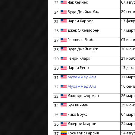
Чак Хейнес
07 авгу
23
Вуди Джеймс Дж.
29 сент
24
Чарли Харрис
17 фев
25
Джек O'Хеллорен
17 март
26
Гершель Якобз
05 июн
27
Вуди Джеймс Дж.
30 июн
28
Генри Кларк
21 ноя
29
Чарли Рено
13 дека
30
Мухаммед Али
31 март
31
Мухаммед Али
10 сент
32
Джордж Форман
26 март
33
Бун Кихман
25 июн
34
Рико Брукс
04 март
35
Джерри Кварри
24 март
36
Хосе Луис Гарсия
14 авгу
37