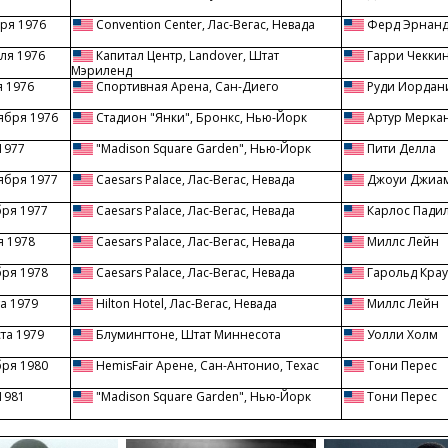
ря 1976
Convention Center, Лас-Вегас, Невада
Ферд Эрнанд
ля 1976
Капитал Центр, Landover, Штат
Гарри Чекки
Мэриленд
я 1976
Спортивная Арена, Сан-Диего
Руди Иордан
ября 1976
Стадион "Янки", Бронкс, Нью-Йорк
Артур Мерка
1977
"Madison Square Garden", Нью-Йорк
Пити Делла
ября 1977
Caesars Palace, Лас-Вегас, Невада
Джоуи Джиа
бря 1977
Caesars Palace, Лас-Вегас, Невада
Карлос Пади
я 1978
Caesars Palace, Лас-Вегас, Невада
Миллс Лейн
бря 1978
Caesars Palace, Лас-Вегас, Невада
Гарольд Крау
а 1979
Hilton Hotel, Лас-Вегас, Невада
Миллс Лейн
ста 1979
Блумингтоне, Штат Миннесота
Уолли Холм
бря 1980
HemisFair Арене, Сан-Антонио, Техас
Тони Перес
1981
"Madison Square Garden", Нью-Йорк
Тони Перес