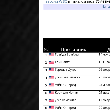
версии WBC
в тяжелом весе
70-летн
Чита
№
Противник
Д
Грейди Брайзел
14 ноя
1
Сэм Вайтт
16 янва
2
Гарольд Дутра
06 фев
3
Джимми Гилмор
26 март
4
Уэйн Киндред
23 июл
5
Корнелл Нолан
05 дека
6
Джо Хемпхилл
11 фев
7
Уэйн Киндред
20 фев
8