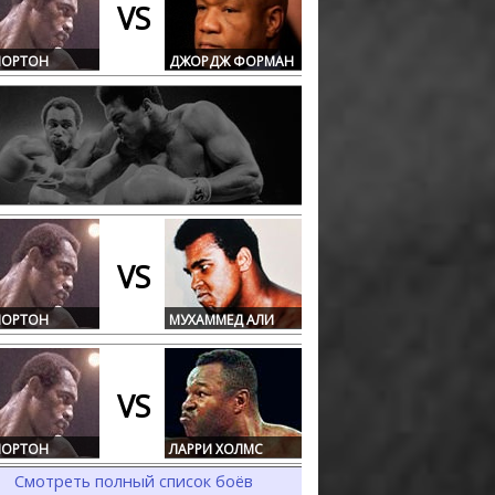
VS
НОРТОН
ДЖОРДЖ ФОРМАН
VS
НОРТОН
МУХАММЕД АЛИ
VS
НОРТОН
ЛАРРИ ХОЛМС
Смотреть полный список боёв