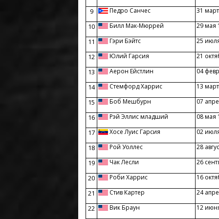
Педро Санчес
31 март
9
Билл Мак-Мюррей
29 мая 
10
Гэри Бэйтс
25 июл
11
Юлий Гарсия
21 октя
12
Аерон Ейстлин
04 фев
13
Стемфорд Харрис
13 март
14
Боб Мешбурн
07 апре
15
Рэй Эллис младший
08 мая 
16
Хосе Луис Гарсия
02 июл
17
Рой Уоллес
28 авгу
18
Чак Лесли
26 сент
19
Роби Харрис
16 октя
20
Стив Картер
24 апре
21
Вик Браун
12 июн
22