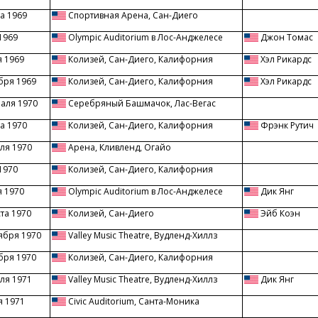
а 1969
Спортивная Арена, Сан-Диего
1969
Olympic Auditorium в Лос-Анджелесе
Джон Томас
я 1969
Колизей, Сан-Диего, Калифорния
Хэл Рикардс
бря 1969
Колизей, Сан-Диего, Калифорния
Хэл Рикардс
раля 1970
Серебряный Башмачок, Лас-Вегас
а 1970
Колизей, Сан-Диего, Калифорния
Фрэнк Рутич
ля 1970
Арена, Кливленд, Огайо
1970
Колизей, Сан-Диего, Калифорния
я 1970
Olympic Auditorium в Лос-Анджелесе
Дик Янг
ста 1970
Колизей, Сан-Диего
Эйб Коэн
ября 1970
Valley Music Theatre, Вудленд-Хиллз
бря 1970
Колизей, Сан-Диего, Калифорния
ля 1971
Valley Music Theatre, Вудленд-Хиллз
Дик Янг
я 1971
Civic Auditorium, Санта-Моника