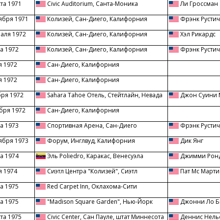
ста 1971
Civic Auditorium, Санта-Моника
Ли Гроссман
ября 1971
Колизей, Сан-Диего, Калифорния
Фрэнк Рустич
раля 1972
Колизей, Сан-Диего, Калифорния
Хэл Рикардс
а 1972
Колизей, Сан-Диего, Калифорния
Фрэнк Рустич
я 1972
Сан-Диего, Калифорния
я 1972
Сан-Диего, Калифорния
бря 1972
Sahara Tahoe Отель, Стейтлайн, Невада
Джон Суини 
бря 1972
Сан-Диего, Калифорния
а 1973
Спортивная Арена, Сан-Диего
Фрэнк Рустич
ября 1973
Форум, Инглвуд, Калифорния
Дик Янг
а 1974
Эль Poliedro, Каракас, Венесуэла
Джимми Рон
я 1974
Сиэтл Центра "Колизей", Сиэтл
Пат Мс Марти
а 1975
Red Carpet Inn, Оклахома-Сити
а 1975
"Madison Square Garden", Нью-Йорк
Джонни Ло Б
ста 1975
Civic Center, Сан Пауле, штат Миннесота
Деннис Нель