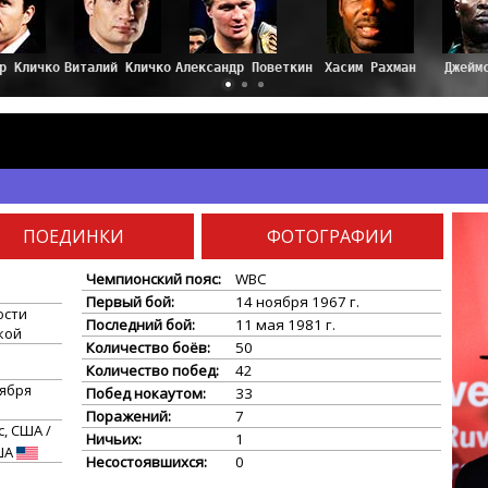
ПОЕДИНКИ
ФОТОГРАФИИ
н
Чемпионский пояс:
WBC
Первый бой:
14 ноября 1967 г.
юсти
Последний бой:
11 мая 1981 г.
кой
Количество боёв:
50
Количество побед:
42
тября
Побед нокаутом:
33
Поражений:
7
, США /
Ничьих:
1
США
Несостоявшихся:
0