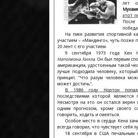
лет о
Мухам
этот п
После 
победа
На пике развития спортивной к
участием – «Мандинго», чуть позже 
20 лент с его участием.
9 сентября 1973 года Кен 
Наполеона Хилла
. Он был первым сп
американцем, удостоенным такой чест
лучше подходила человеку, которы
принцип: ''Что разум человека мож
может достичь''.
В 1986 году Нортон попада
последствиями которой являются 
Несмотря на это он остался верен 
одним прогнозом, кроме своего с
говорить, ходить и смеяться.
Особое место в сердце Кена зани
всегда говорил, что чувствует себя лу
18 сентября в США печальным