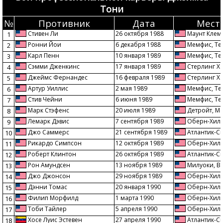
Тони
№
Противник
Дата
Мест
Стивен Ли
26 октября 1988
Маунт Клем
1
Ронни Йои
6 декабря 1988
Мемфис, Те
2
Карл Пенн
10 января 1989
Мемфис, Те
3
Сэмми Дженкинс
17 января 1989
Стерлинг Ха
4
Джеймс Фернандес
16 февраля 1989
Стерлинг Ха
5
Артур Уиллис
2 мая 1989
Мемфис, Те
6
Стив Чейни
6 июня 1989
Мемфис, Те
7
Марк Стэфенс
20 июля 1989
Детройт, М
8
Лемарк Дэвис
7 сентября 1989
Оберн-Хилл
9
Джо Саммерс
21 сентября 1989
Атлантик-С
10
Рикардо Симпсон
12 октября 1989
Оберн-Хилл
11
Роберт Клинтон
26 октября 1989
Атлантик-С
12
Рон Амундсен
13 ноября 1989
Милуоки, В
13
Джо Джонсон
29 ноября 1989
Оберн-Хилл
14
Дэнни Томас
20 января 1990
Оберн-Хилл
15
Филип Морфилд
1 марта 1990
Оберн-Хилл
16
Тоби Тайлер
5 апреля 1990
Оберн-Хилл
17
Хосе Луис Эстевен
27 апреля 1990
Атлантик-С
18