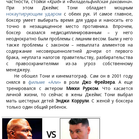
частности, стойки «
Краб
» и «
Филадельфийская раковина
».
При этом Джеймс Тони обладает мощным
нокаутирующим ударом
с обеих рук. И самое главное,
боксер умеет выбирать время для удара и наносить его
точно в незащищенное место противника. Впрочем,
боксер оказался недисциплинированным – у него
неоднократно были проблемы с лишним весом. Были у него
также проблемы с законом – невыплата алиментов на
содержание несовершеннолетней дочери от первого
брака, неуплата налогов правительству, разбирательства
с правоохранителями из-за угроз собственному
менеджеру.
Не обошел Тони и кинематограф. Сам он в 2001 году
фильме «Али»
снялся в
в роли
Джо Фрейзера
. А еще
тренировался с актером
Микки Рурком
. Что касается
личной жизни, то сейчас в жены Джеймс Тони выбрал
мать шестерых детей
Энджи Коррули
. С женой у боксера
только один общий ребенок.
VS