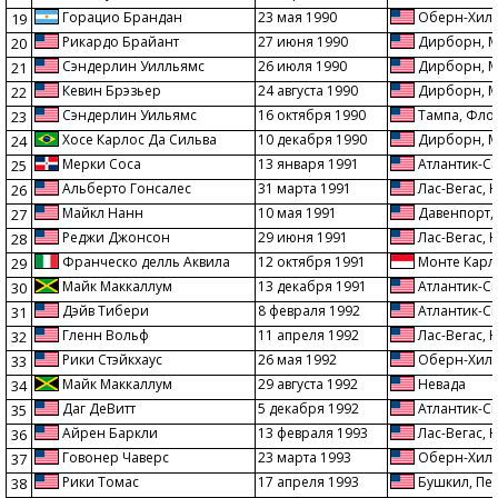
Горацио Брандан
23 мая 1990
Оберн-Хилл
19
Рикардо Брайант
27 июня 1990
Дирборн, М
20
Сэндерлин Уилльямс
26 июля 1990
Дирборн, М
21
Кевин Брэзьер
24 августа 1990
Дирборн, М
22
Сэндерлин Уильямс
16 октября 1990
Тампа, Фло
23
Хосе Карлос Да Сильва
10 декабря 1990
Дирборн, М
24
Мерки Соса
13 января 1991
Атлантик-С
25
Альберто Гонсалес
31 марта 1991
Лас-Вегас, 
26
Майкл Нанн
10 мая 1991
Давенпорт,
27
Реджи Джонсон
29 июня 1991
Лас-Вегас, 
28
Франческо делль Аквила
12 октября 1991
Монте Карл
29
Майк Маккаллум
13 декабря 1991
Атлантик-С
30
Дэйв Тибери
8 февраля 1992
Атлантик-С
31
Гленн Вольф
11 апреля 1992
Лас-Вегас, 
32
Рики Стэйкхаус
26 мая 1992
Оберн-Хилл
33
Майк Маккаллум
29 августа 1992
Невада
34
Даг ДеВитт
5 декабря 1992
Атлантик-С
35
Айрен Баркли
13 февраля 1993
Лас-Вегас, 
36
Говонер Чаверс
23 марта 1993
Оберн-Хилл
37
Рики Томас
17 апреля 1993
Бушкил, Пе
38