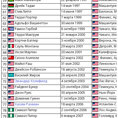
59
Дрейк Тадзи
14 мая 1997
Машантукет,
60
Стив Литтл
14 июня 1997
Билокси, М
61
Терри Портер
7 марта 1999
Финикс, Ар
62
Адольфо Вашингтон
30 июля 1999
Машантукет,
63
Рамон Гэрбей
8 октября 1999
Чикаго, Мас
64
Терри Макгрум
21 января 2000
Чикаго, Ил
65
Кортни Батлер
3 ноября 2000
Верона, Нь
66
Сауль Монтана
29 марта 2001
Детройт, М
67
Уэсли Мартин
20 июля 2001
Калифорния
68
Сионэ Асипели
22 марта 2002
Финикс, Ар
69
Майкл Раш
31 мая 2002
Линкольн-С
70
Джейсон Робинсон
18 августа 2002
Темекула, 
71
Василий Жиров
26 апреля 2003
Машантукет,
72
Эвандер Холифилд
4 октября 2003
Лас-Вегас, 
73
Райделл Букер
23 сентября 2004
Темекула, 
74
Джон Руис
30 апреля 2005
Нью-Йорк
75
Доминик Гуинн
1 октября 2005
Рино, Нева
76
Хасим Рахман
18 марта 2006
Атлантик-С
77
Сэмюэл Питер
2 сентября 2006
Лос-Анджел
78
Сэмюэл Питер
6 января 2007
Голливуд, 
79