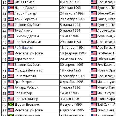
Гленн Томас
6 июня 1993
Лас-Вегас, 
39
Дэнни Гарсия
29 июля 1993
Бушкил, Пе
40
Ларри Прэтер
24 августа 1993
Оберн-Хилл
41
Тони Торнтон
29 октября 1993
Талса, Окл
42
Энтони Хэмбрик
5 марта 1994
Бушкил, Пе
43
Тим Литллс
5 марта 1994
Лос-Анджел
44
Винсон Дархэм
18 мая 1994
Роузмонт, 
45
Чарльз Уилльямс
29 июля 1994
Лас-Вегас, 
46
Рой Джонс
18 ноября 1994
Лас-Вегас, 
47
Монтелл Гриффин
18 февраля 1995
Лас-Вегас, 
48
Карл Уиллис
20 марта 1995
Оберн-Хилл
49
Энтони Хэмбрик
30 апреля 1995
Рио Казино,
50
Фредди Дельгадо
18 июня 1995
Новый Орле
51
Эрнест Матин
9 сентября 1995
Лас-Вегас, 
52
Грэг Эверетт
8 декабря 1995
Машантукет,
53
Ричард Мэйсон
1 марта 1996
Индио, Кал
54
Эрл Батлер
14 мая 1996
Машантукет,
55
Чарльз Оливер
3 июля 1996
Сэинт Чарль
56
Дюран Вильямс
9 августа 1996
Бэй Сэинт Л
57
Монтелл Гриффин
6 декабря 1996
Рино, Нева
58
Майк Маккаллум
22 февраля 1997
Анкасвилль,