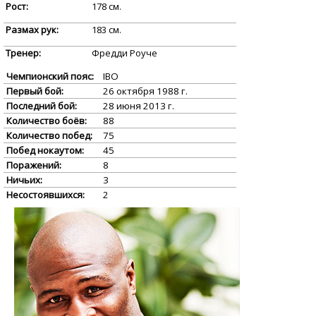
Рост:
178 см.
Размах рук:
183 см.
Тренер:
Фредди Роуче
Чемпионский пояс:
IBO
Первый бой:
26 октября 1988 г.
Последний бой:
28 июня 2013 г.
Количество боёв:
88
Количество побед:
75
Побед нокаутом:
45
Поражений:
8
Ничьих:
3
Несостоявшихся:
2