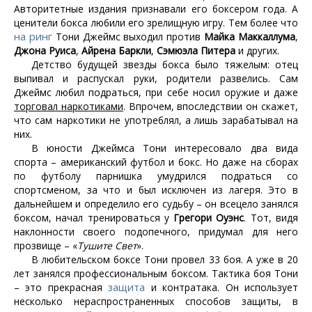
Авторитетные издания признавали его боксером года. А
ценители бокса любили его зрелищную игру. Тем более что
на ринг
Тони Джеймс выходил против
Майка Маккаллума
,
Джона Руиса
,
Айрена Баркли
,
Сэмюэла Питера
и других.
Детство будущей звезды бокса было тяжелым: отец
выпивал и распускал руки, родители развелись. Сам
Джеймс любил подраться, при себе носил оружие и даже
торговал наркотиками
. Впрочем, впоследствии он скажет,
что сам наркотики не употреблял, а лишь зарабатывал на
них.
В юности Джеймса Тони интересовало два вида
спорта – американский футбол и бокс. Но даже на сборах
по футболу парнишка умудрился подраться со
спортсменом, за что и был исключен из лагеря. Это в
дальнейшем и определило его судьбу – он всецело занялся
боксом, начал тренироваться у
Грегори Оуэнс
. Тот, видя
наклонности своего подопечного, придумал для него
прозвище – «
Тушите Свет
».
В любительском боксе Тони провел 33 боя. А уже в 20
лет занялся профессиональным боксом. Тактика боя Тони
защита
– это прекрасная
и контратака. Он использует
несколько нераспространенных способов защиты, в