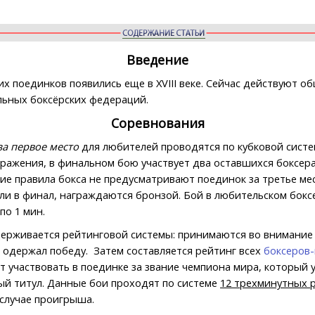
Введение
х поединков появились еще в XVIII веке. Сейчас действуют о
ьных боксёрских федераций.
Соревнования
за первое место
для любителей проводятся по кубковой систе
оражения, в финальном бою участвует два оставшихся боксера
е правила бокса не предусматривают поединок за третье мес
ли в финал, награждаются бронзой. Бой в любительском бокс
по 1 мин.
ерживается рейтинговой системы: принимаются во внимание 
н одержал победу. Затем составляется рейтинг всех
боксеров
ет участвовать в поединке за звание чемпиона мира, который
ый титул. Данные бои проходят по системе
12 трехминутных р
 случае проигрыша.