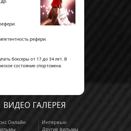
 др.
рефери.
омпетентность рефери.
ать боксеры от 17 до 34 лет. В
еское состояние спортсмена.
ВИДЕО ГАЛЕРЕЯ
окс Онлайн
Интервью
ильмы
Другие фильмы