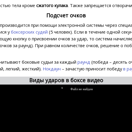
астью тела кроме
сжатого кулака
. Также запрещается отворачи
Подсчет очков
 производится при помощи электронной системы через специ
ися у
боксерских судей
(5 человек). Если в течение одной сек
ющую кнопку о присвоении очков за удар, то система начисля
очков за раунд). При равном количестве очков, решение о по
считывают боковые судьи за каждый
раунд
(победа – десять о
й, легкий, жесткий).
Нокдаун
– зачастую приносит победу
в р
Виды ударов в боксе видео
x
Файл не найден