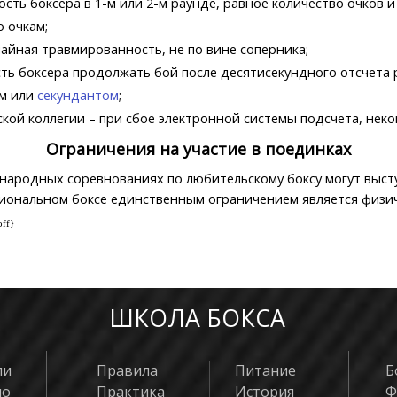
сть боксера в 1-м или 2-м раунде, равное количество очков и
 очкам;
чайная травмированность, не по вине соперника;
ть боксера продолжать бой после десятисекундного отсчета 
ом или
секундантом
;
кой коллегии – при сбое электронной системы подсчета, нек
Ограничения на участие в поединках
народных соревнованиях по любительскому боксу могут выступ
иональном боксе единственным ограничением является физич
off}
ШКОЛА БОКСА
ли
Правила
Питание
Б
яо
Практика
История
Ф