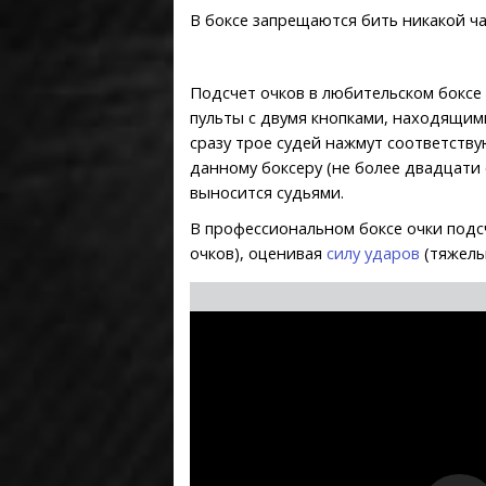
В боксе запрещаются бить никакой ч
Подсчет очков в любительском боксе
пульты с двумя кнопками, находящим
сразу трое судей нажмут соответству
данному боксеру (не более двадцати 
выносится судьями.
В профессиональном боксе очки под
очков), оценивая
силу ударов
(тяжелы