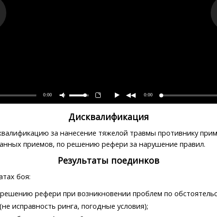
0:00
0:00
Дисквалификация
валификацию за нанесение тяжелой травмы противнику прим
анных приемов, по решению рефери за нарушение правил.
Результаты поединков
атах боя:
о решению рефери при возникновении проблем по обстоятель
не исправность ринга, погодные условия);