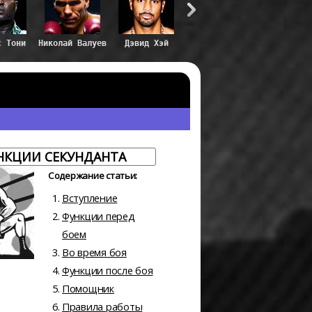
с Тони
Николай Валуев
Дэвид Хэй
НКЦИИ СЕКУНДАНТА
Содержание статьи:
Вступление
Функции перед
боем
Во время боя
Функции после боя
Помощник
Правила работы