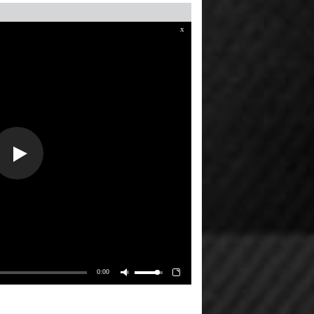
x
0:00