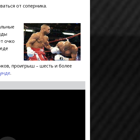
ваться от соперника.
альные
унды
ет очко
беде
чков, проигрыш – шесть и более
аунде
.