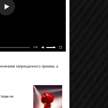
0:00
енением запрещенного приема, а
ствам не