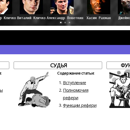
Виталий Кличко
Александр Поветкин
Хасим Рахман
Джейм
СУДЬЯ
ФУ
:
Содержание статьи:
Вступление
лы
Полномочия
рефери
Функции рефери