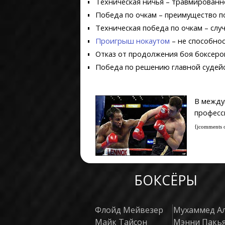
Техническая ничья – травмированно
Победа по очкам – преимущество по
Техническая победа по очкам – слу
Проигрыш нокаутом
– не способнос
Отказ от продолжения боя боксер
Победа по решению главной судейс
В между
професс
{jcomments 
БОКСЁРЫ
Флойд Мейвезер
Мухаммед А
Майк Тайсон
Мэнни Пакь