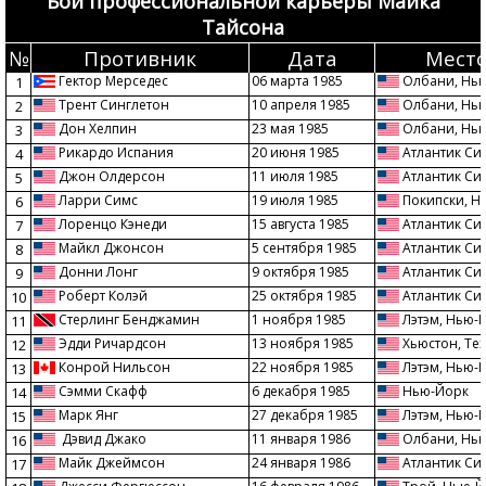
Бои профессиональной карьеры Майка
Тайсона
№
Противник
Дата
Место
Гектор Мерседес
06 марта 1985
Олбани, Нь
1
Трент Синглетон
10 апреля 1985
Олбани, Нь
2
Дон Хелпин
23 мая 1985
Олбани, Нь
3
Рикардо Испания
20 июня 1985
Атлантик Си
4
Джон Олдерсон
11 июля 1985
Атлантик Си
5
Ларри Симс
19 июля 1985
Покипски, Н
6
Лоренцо Кэнеди
15 августа 1985
Атлантик Си
7
Майкл Джонсон
5 сентября 1985
Атлантик Си
8
Донни Лонг
9 октября 1985
Атлантик Си
9
Роберт Колэй
25 октября 1985
Атлантик Си
10
Стерлинг Бенджамин
1 ноября 1985
Лэтэм, Нью-
11
Эдди Ричардсон
13 ноября 1985
Хьюстон, Тех
12
Конрой Нильсон
22 ноября 1985
Лэтэм, Нью-
13
Сэмми Скафф
6 декабря 1985
Нью-Йорк
14
Марк Янг
27 декабря 1985
Лэтэм, Нью-
15
Дэвид Джако
11 января 1986
Олбани, Нь
16
Майк Джеймсон
24 января 1986
Атлантик Си
17