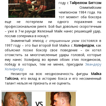
году с
Тайреллом Биггсом
– Олимпийским
чемпионом 1984 года. На
тот момент оба боксера
еще не потерпели ни одного поражения на
профессиональном ринге. Бой был довольно скоротечным
– уже в 7-м раунде Железный Майк нанес решающий удар,
послав соперника в нокаут.
Знаменитый эпизод
с откушенным ухом
состоялся в
1997 году – это был второй бой Майка с
Холифилдом
, как
объяснил позже боксёр свое поведение – он хотел
отомстить за многочисленные удары головой, которые
ему нанес Холифилд во время обоих этих поединоков,
Эвандеру
победу в которых, тем не менее, присудили
Холифилду
.
Несмотря на всю неоднозначность фигуры
Майка
Тайсона
, его вклад в историю бокса и его несомненный
талант нельзя не признать и не оценить.
VS