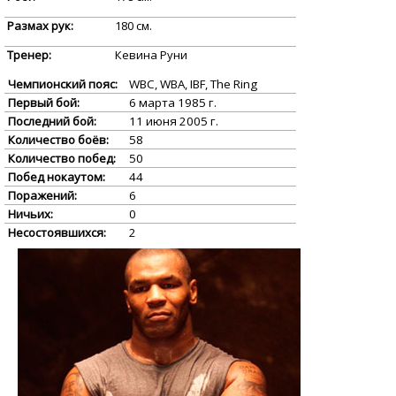
Размах рук:
180 см.
Тренер:
Кевина Руни
Чемпионский пояс:
WBC, WBA, IBF, The Ring
Первый бой:
6 марта 1985 г.
Последний бой:
11 июня 2005 г.
Количество боёв:
58
Количество побед:
50
Побед нокаутом:
44
Поражений:
6
Ничьих:
0
Несостоявшихся:
2