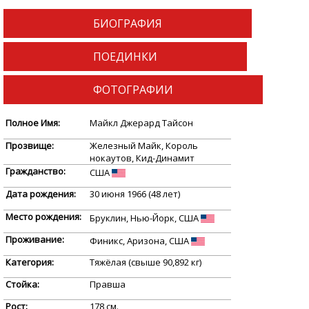
БИОГРАФИЯ
ПОЕДИНКИ
ФОТОГРАФИИ
Полное Имя:
Майкл Джерард Тайсон
Прозвище:
Железный Майк, Король
нокаутов, Кид-Динамит
Гражданство:
США
Дата рождения:
30 июня 1966 (48 лет)
Место рождения:
Бруклин, Нью-Йорк, США
Проживание:
Финикс, Аризона, США
Категория:
Тяжёлая (свыше 90,892 кг)
Стойка:
Правша
Рост:
178 см.