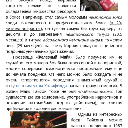
спортом велики: он является
обладателем множества рекордов
в боксе. Например, стал самым молодым
чемпионом мира
среди тяжеловесов в профессиональном боксе (
в 20-
летнем возрасте!
), он сделал самую быструю карьеру от
дебюта и до завоевания
чемпионского титула
(20,5
месяцев) и титула
абсолютного чемпиона мира
в тяжелом
весе (29 месяцев), на счету Короля нокаутов еще много
подобных уникальных достижений.
Прозвище «
Железный Майк
» было получено им не
случайно: его манера боя была агрессивной и напористой,
многие соперники психологически проигрывали ему еще
до начала поединка. От него можно было ожидать и не
с
очень «спортивного» поведения: знаменитый случай
откушенным ухом Холифилда
нагнал страху на многих. В
жизни Майк Тайсон тоже не был «
пай-мальчиком
»: три
судимости (за изнасилование, употребление наркотиков и
вождение автомобиля под их действием), не считая
пребывания в колонии для малолетних.
Одним из интересных
боев
Тайсона
можно
назвать поединок в 1987