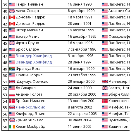
Генри Тиллман
16 июня 1990
Лас-Вегас, Н
39
Алекс Стюарт
8 декабря 1990
Атлантик Си
40
Донован Раддок
18 марта 1991
Лас-Вегас, Н
41
Донован Раддок
28 июня 1991
Лас-Вегас, Н
42
Питер Макнили
19 августа 1995
Лас-Вегас, Н
43
Бастер Матис
16 декабря 1995
Филадельфия
44
Фрэнк Бруно
16 марта 1996
Лас-Вегас, Н
45
Брюс Селдон
7 сентября 1996
Лас-Вегас, Н
46
Эвандер Холифилд
9 ноября 1996
Лас-Вегас, Н
47
Эвандер Холифилд
28 июня 1997
Лас-Вегас, Н
48
Франсуа Бота
16 января 1999
Лас-Вегас, Н
49
Орлин Норрис
23 октября 1999
Лас-Вегас, Н
50
Джулиус Фрэнсис
29 января 2000
Манчестер, 
51
Лу Савариз
24 июня 2000
Глазго, Шот
52
Анджей Голота
20 октября 2000
Эбёрн Хиллс
53
Брайан Нильсен
13 октября 2001
Копенгаген,
54
Леннокс Льюис
8 августа 2002
Мемфис, Тен
55
Клиффорд Этьен
22 февраля 2003
Мемфис, Тен
56
Дэнни Уильямс
30 июля 2004
Луисвилль, К
57
Кевин Макбрайд
11 июня 2005
Вашингтон, 
58