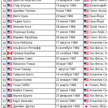
Джесси Фергюссон
16 февраля 1986
Трой, Нью-Й
18
Стив Зоуски
10 марта 1986
Юниондейл,
19
Джеймс Тиллис
9 мая 1986
Гленс Фоллс
20
Митч Грин
20 мая 1986
Нью-Йорк
21
Реджи Гросс
13 июня 1986
Нью-Йорк
22
Уильям Хосе
28 июня 1986
Трой, Нью-Й
23
Лоренцо Бойд
11 июля 1986
Суон Лейк, 
24
Марвис Фрейзер
26 июля 1986
Гленс Фоллс
25
Хосе Рибалта
17 августа 1986
Атлантик Си
26
Альфонсо Рэтлифф
6 сентября 1986
Лас-Вегас, Н
27
Тревор Бербик
22 ноября 1986
Лас-Вегас, Н
28
Джеймс Смит
07 марта 1987
Лас-Вегас, Н
29
Пинклон Томас
30 мая 1987
Лас-Вегас, Н
30
Тони Таккер
1 августа 1987
Лас-Вегас, Н
31
Тайрелл Биггс
16 октября 1987
Атлантик Си
32
Ларри Холмс
22 января 1988
Атлантик Си
33
Тони Таббс
21 марта 1988
Токио, Япон
34
Майкл Спинкс
27 июня 1988
Атлантик Си
35
Фрэнк Бруно
25 февраля 1989
Лас-Вегас, Н
36
Карл Уильямс
21 июля 1989
Атлантик Си
37
Джеймс Дуглас
11 февраля 1990
Токио, Япон
38