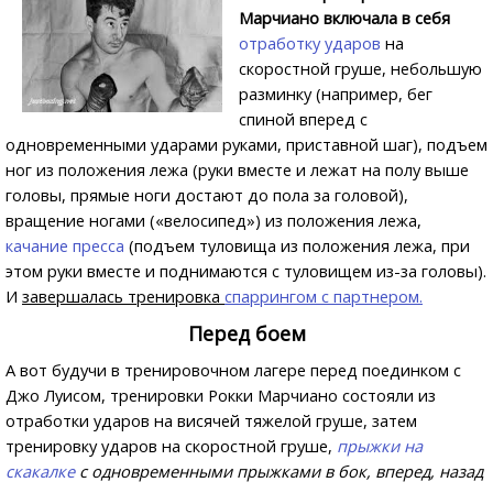
Марчиано включала в себя
отработку ударов
на
скоростной груше, небольшую
разминку (например, бег
спиной вперед с
одновременными ударами руками, приставной шаг), подъем
ног из положения лежа (руки вместе и лежат на полу выше
головы, прямые ноги достают до пола за головой),
вращение ногами («велосипед») из положения лежа,
качание пресса
(подъем туловища из положения лежа, при
этом руки вместе и поднимаются с туловищем из-за головы).
И
завершалась тренировка
спаррингом с партнером.
Перед боем
А вот будучи в тренировочном лагере перед поединком с
Джо Луисом, тренировки Рокки Марчиано состояли из
отработки ударов на висячей тяжелой груше, затем
тренировку ударов на скоростной груше,
прыжки на
скакалке
с одновременными прыжками в бок, вперед, назад