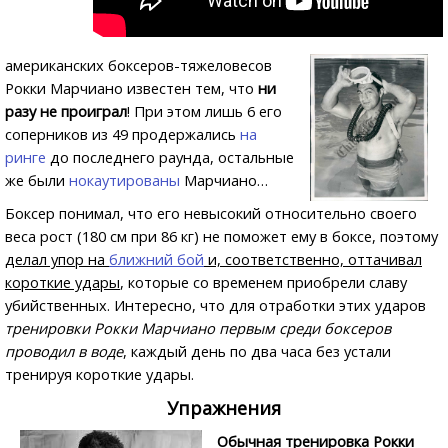
американских боксеров-тяжеловесов
Рокки Марчиано известен тем, что
ни
разу не проиграл
! При этом лишь 6 его
соперников из 49 продержались
на
ринге
до последнего раунда, остальные
же были
нокаутированы
Марчиано…
Боксер понимал, что его невысокий относительно своего
веса рост (180 см при 86 кг) не поможет ему в боксе, поэтому
делал упор на
ближний бой
и, соответственно, оттачивал
короткие удары
, которые со временем приобрели славу
убийственных. Интересно, что для отработки этих ударов
тренировки Рокки Марчиано первым среди боксеров
проводил в воде
, каждый день по два часа без устали
тренируя короткие удары.
Упражнения
Обычная тренировка Рокки