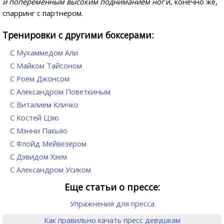
и попеременным высоким подниманием ног
и, конечно же,
спарринг с партнером.
Тренировки с другими боксерами:
С Мухаммедом Али
С Майком Тайсоном
С Роем Джонсом
С Александром Поветкиным
С Виталием Кличко
С Костей Цзю
С Мэнни Пакьяо
С Флойд Мейвезером
С Дэвидом Хэем
С Александром Усиком
Еще статьи о прессе:
Упражнения для пресса
Как правильно качать пресс девушкам