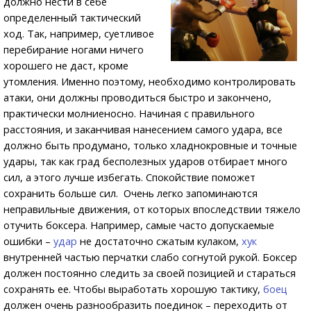
должно нести в себе
определенный тактический
ход. Так, например, суетливое
перебирание ногами ничего
хорошего не даст, кроме
утомления. Именно поэтому, необходимо контролировать
атаки, они должны проводиться быстро и закончено,
практически молниеносно. Начиная с правильного
расстояния, и заканчивая нанесением самого удара, все
должно быть продумано, только хладнокровные и точные
удары, так как град бесполезных ударов отбирает много
сил, а этого лучше избегать. Спокойствие поможет
сохранить больше сил. Очень легко запоминаются
неправильные движения, от которых впоследствии тяжело
отучить боксера. Например, самые часто допускаемые
ошибки –
удар
не достаточно сжатым кулаком,
хук
внутренней частью перчатки слабо согнутой рукой. Боксер
должен постоянно следить за своей позицией и стараться
сохранять ее. Чтобы выработать хорошую тактику,
боец
должен очень разнообразить поединок – переходить от