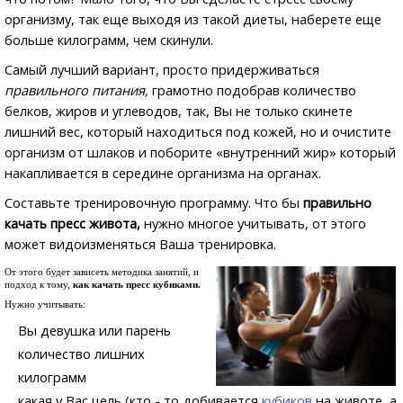
организму, так еще выходя из такой диеты, наберете еще
больше килограмм, чем скинули.
Самый лучший вариант, просто придерживаться
правильного питания,
грамотно подобрав количество
белков, жиров и углеводов, так, Вы не только скинете
лишний вес, который находиться под кожей, но и очистите
организм от шлаков и поборите «внутренний жир» который
накапливается в середине организма на органах.
Составьте тренировочную программу. Что бы
правильно
качать пресс живота,
нужно многое учитывать, от этого
может видоизменяться Ваша тренировка.
От этого будет зависеть методика занятий, и
подход к тому,
как качать пресс кубиками.
Нужно учитывать:
Вы девушка или парень
количество лишних
килограмм
какая у Вас цель (кто - то добивается
кубиков
на животе, а