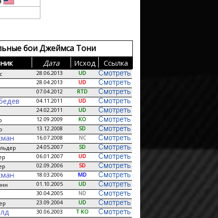
н
льные бои Джеймса Тони
ник
Дата
Исход
Сcылка
28.06.2013
UD
с
28.04.2013
UD
07.04.2012
RTD
бедев
04.11.2011
UD
24.02.2011
UD
12.09.2009
KO
р
13.12.2008
SD
о
хман
16.07.2008
NC
24.05.2007
SD
ельдер
06.01.2007
UD
ер
02.09.2006
SD
ер
хман
18.03.2006
MD
01.10.2005
UD
инн
30.04.2005
ND
23.09.2004
UD
ер
илд
30.06.2003
T KO