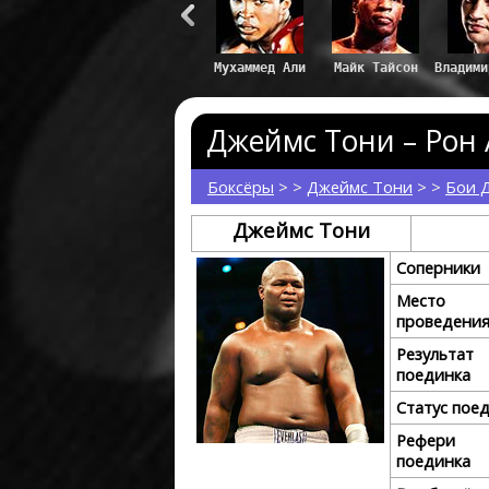
Майк Тайсон
Владими
Джеймс Тони – Рон 
Боксёры
> >
Джеймс Тони
> >
Бои 
Джеймс Тони
Соперники
Место
проведени
Результат
поединка
Статус пое
Рефери
поединка