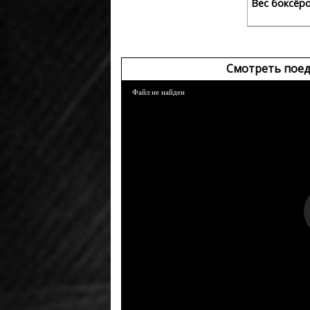
Вес боксёр
Смотреть поед
Файл не найден