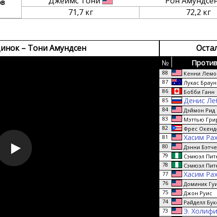
Джеймс Тони
Рон Амундсе
ов
71,7 кг
72,2 кг
инок – Тони Амундсен
Оста
№
Против
88
Кенни Лемо
87
Лукас Браун
86
Бобби Ганн
Денис Ле
85
84
Дэймон Рид
83
Мэттью Гри
82
Фрес Окенд
Хасим Ра
81
80
Дэнни Бэтч
79
Сэмюэл Пит
78
Сэмюэл Пит
Хасим Ра
77
76
Доминик Гу
75
Джон Руис
74
Райделл Бук
Э. Холиф
73