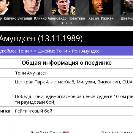
р Кличко
Виталий Кличко
Александр Поветкин
Хасим Рахман
Джейм
Амундсен (13.11.1989)
Джеймса Тони
> > Джеймс Тони – Рон Амундсен
Общая информация о поединке
Тони Амундсен
Централ Парк Атлетик Клаб, Милуоки, Висконсин, СШ
я
Победа Тони, единогласное решение судей в 10-ом рау
ти раундовый бой)
динка
Рейтинговый бой