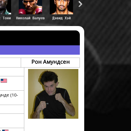
с Тони
Николай Валуев
Дэвид Хэй
Рон Амундсен
А
нде (10-