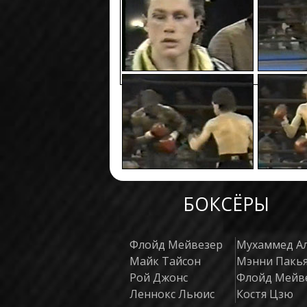
БОКСЁРЫ
Флойд Мейвезер
Мухаммед А
Майк Тайсон
Мэнни Пакь
Рой Джонс
Флойд Мейв
Леннокс Льюис
Костя Цзю