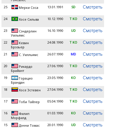
25
13.01.1991
SD
Мерки Соса
24
10.12.1990
T KO
Хосе Сильва
23
16.10.1990
UD
Сэндерлин
Уильямс
22
24.08.1990
T KO
Кевин
Брэзьер
21
26.07.1990
MD
С. Уилльямс
20
27.06.1990
T KO
Рикардо
Брайант
19
23.05.1990
KO
Горацио
Брандан
18
27.04.1990
T KO
Хосе Эстевен
17
05.04.1990
T KO
Тоби Тайлер
16
01.03.1990
KO
Филип
Морфилд
15
20.01.1990
UD
Дэнни Томас