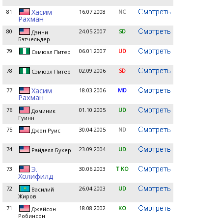
Хасим
81
16.07.2008
NC
Рахман
80
24.05.2007
SD
Дэнни
Бэтчельдер
79
06.01.2007
UD
Сэмюэл Питер
78
02.09.2006
SD
Сэмюэл Питер
Хасим
77
18.03.2006
MD
Рахман
76
01.10.2005
UD
Доминик
Гуинн
75
30.04.2005
ND
Джон Руис
74
23.09.2004
UD
Райделл Букер
Э.
73
30.06.2003
T KO
Холифилд
72
26.04.2003
UD
Василий
Жиров
71
18.08.2002
KO
Джейсон
Робинсон