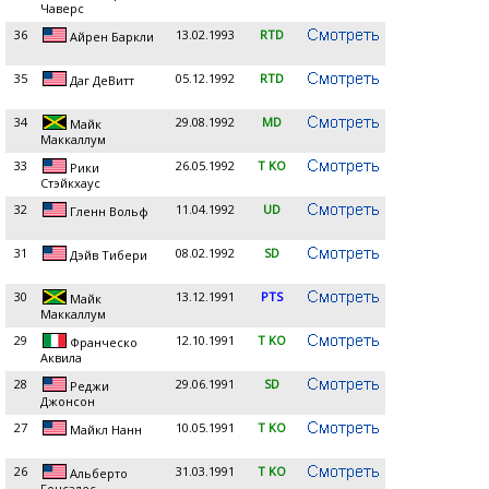
Чаверс
36
13.02.1993
RTD
Айрен Баркли
35
05.12.1992
RTD
Даг ДеВитт
34
29.08.1992
MD
Майк
Маккаллум
33
26.05.1992
T KO
Рики
Стэйкхаус
32
11.04.1992
UD
Гленн Вольф
31
08.02.1992
SD
Дэйв Тибери
30
13.12.1991
PTS
Майк
Маккаллум
29
12.10.1991
T KO
Франческо
Аквила
28
29.06.1991
SD
Реджи
Джонсон
27
10.05.1991
T KO
Майкл Нанн
26
31.03.1991
T KO
Альберто
Гонсалес