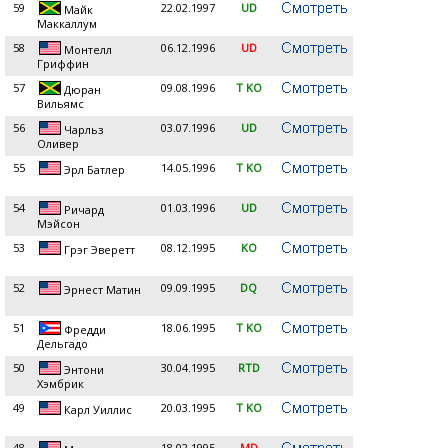
59
22.02.1997
UD
Майк
Маккаллум
58
06.12.1996
UD
Монтелл
Гриффин
57
09.08.1996
T KO
Дюран
Вильямс
56
03.07.1996
UD
Чарльз
Оливер
55
14.05.1996
T KO
Эрл Батлер
54
01.03.1996
UD
Ричард
Мэйсон
53
08.12.1995
KO
Грэг Эверетт
52
09.09.1995
DQ
Эрнест Матин
51
18.06.1995
T KO
Фредди
Дельгадо
50
30.04.1995
RTD
Энтони
Хэмбрик
49
20.03.1995
T KO
Карл Уиллис
48
18.02.1995
MD