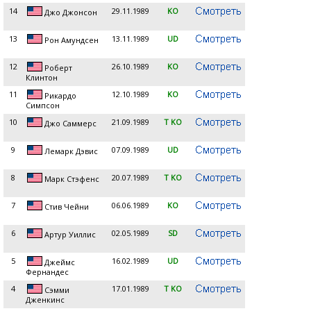
14
29.11.1989
KO
Джо Джонсон
13
13.11.1989
UD
Рон Амундсен
12
26.10.1989
KO
Роберт
Клинтон
11
12.10.1989
KO
Рикардо
Симпсон
10
21.09.1989
T KO
Джо Саммерс
9
07.09.1989
UD
Лемарк Дэвис
8
20.07.1989
T KO
Марк Стэфенс
7
06.06.1989
KO
Стив Чейни
6
02.05.1989
SD
Артур Уиллис
5
16.02.1989
UD
Джеймс
Фернандес
4
17.01.1989
T KO
Сэмми
Дженкинс