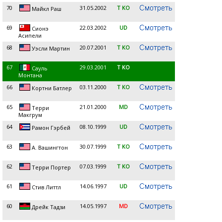
70
31.05.2002
T KO
Майкл Раш
69
22.03.2002
UD
Сионэ
Асипели
68
20.07.2001
T KO
Уэсли Мартин
67
29.03.2001
T KO
Сауль
Монтана
66
03.11.2000
T KO
Кортни Батлер
65
21.01.2000
MD
Терри
Макгрум
64
08.10.1999
UD
Рамон Гэрбей
63
30.07.1999
T KO
А. Вашингтон
62
07.03.1999
T KO
Терри Портер
61
14.06.1997
UD
Стив Литтл
60
14.05.1997
MD
Дрейк Тадзи