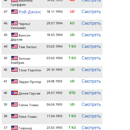
Монтелл
Гриффин
Рой Джонс
47
18.11.1994
UD
46
29.07.1994
KO
Чарльз
Уилльямс
45
18.05.1994
UD
Винсон
Дархэм
44
05.03.1994
T KO
Тим Литллс
43
05.03.1994
T KO
Энтони
Хэмбрик
42
29.10.1993
UD
Тони Торнтон
41
24.08.1993
UD
Ларри Прэтер
40
29.07.1993
RTD
Дэнни Гарсия
39
06.06.1993
UD
Гленн Томас
38
17.04.1993
T KO
Рики Томас
37
23.03.1993
T KO
Говонер