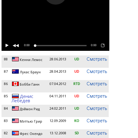
0:00
0:00
88
28.06.2013
UD
Кенни Лемос
87
28.04.2013
UD
Лукас Браун
86
07.04.2012
RTD
Бобби Ганн
Денис
85
04.11.2011
UD
Лебедев
84
24.02.2011
UD
Дэймон Рид
83
12.09.2009
KO
Мэттью Грир
82
13.12.2008
SD
Фрес Окендо