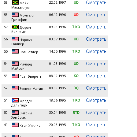
59
22.02.1997
UD
Майк
Маккаллум
58
06.12.1996
UD
Монтелл
Гриффин
57
09.08.1996
T KO
Дюран
Вильямс
56
03.07.1996
UD
Чарльз
Оливер
55
14.05.1996
T KO
Эрл Батлер
54
01.03.1996
UD
Ричард
Мэйсон
53
08.12.1995
KO
Грэг Эверетт
52
09.09.1995
DQ
Эрнест Матин
51
18.06.1995
T KO
Фредди
Дельгадо
50
30.04.1995
RTD
Энтони
Хэмбрик
49
20.03.1995
T KO
Карл Уиллис
48
18.02.1995
MD