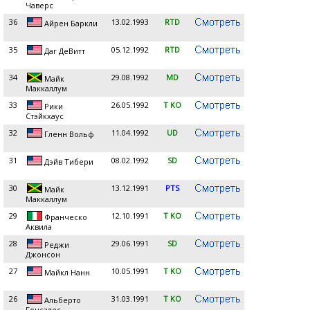
Чаверс
36
13.02.1993
RTD
Айрен Баркли
35
05.12.1992
RTD
Даг ДеВитт
34
29.08.1992
MD
Майк
Маккаллум
33
26.05.1992
T KO
Рики
Стэйкхаус
32
11.04.1992
UD
Гленн Вольф
31
08.02.1992
SD
Дэйв Тибери
30
13.12.1991
PTS
Майк
Маккаллум
29
12.10.1991
T KO
Франческо
Аквила
28
29.06.1991
SD
Реджи
Джонсон
27
10.05.1991
T KO
Майкл Нанн
26
31.03.1991
T KO
Альберто
Гонсалес