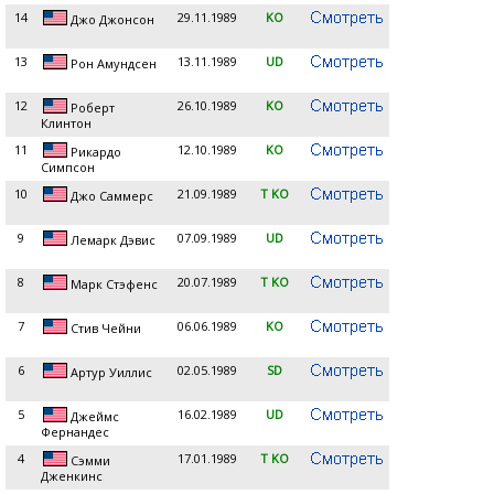
14
29.11.1989
KO
Джо Джонсон
13
13.11.1989
UD
Рон Амундсен
12
26.10.1989
KO
Роберт
Клинтон
11
12.10.1989
KO
Рикардо
Симпсон
10
21.09.1989
T KO
Джо Саммерс
9
07.09.1989
UD
Лемарк Дэвис
8
20.07.1989
T KO
Марк Стэфенс
7
06.06.1989
KO
Стив Чейни
6
02.05.1989
SD
Артур Уиллис
5
16.02.1989
UD
Джеймс
Фернандес
4
17.01.1989
T KO
Сэмми
Дженкинс