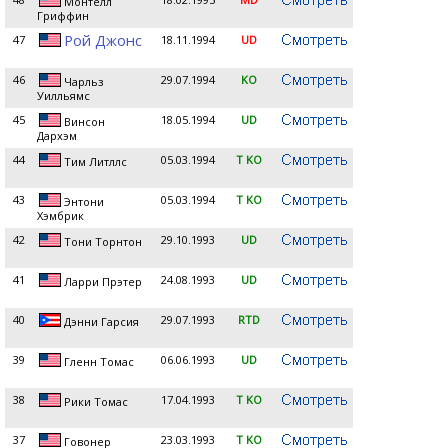
Монтелл
Гриффин
Рой Джонс
47
18.11.1994
UD
46
29.07.1994
KO
Чарльз
Уилльямс
45
18.05.1994
UD
Винсон
Дархэм
44
05.03.1994
T KO
Тим Литллс
43
05.03.1994
T KO
Энтони
Хэмбрик
42
29.10.1993
UD
Тони Торнтон
41
24.08.1993
UD
Ларри Прэтер
40
29.07.1993
RTD
Дэнни Гарсия
39
06.06.1993
UD
Гленн Томас
38
17.04.1993
T KO
Рики Томас
37
23.03.1993
T KO
Говонер