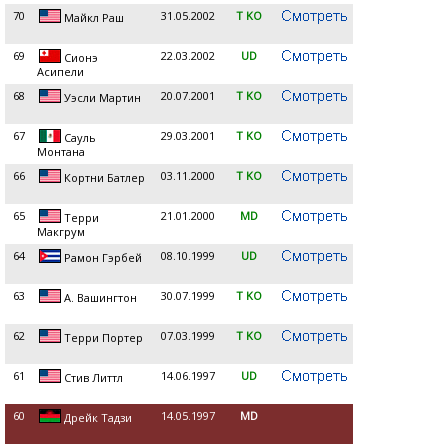
70
31.05.2002
T KO
Майкл Раш
69
22.03.2002
UD
Сионэ
Асипели
68
20.07.2001
T KO
Уэсли Мартин
67
29.03.2001
T KO
Сауль
Монтана
66
03.11.2000
T KO
Кортни Батлер
65
21.01.2000
MD
Терри
Макгрум
64
08.10.1999
UD
Рамон Гэрбей
63
30.07.1999
T KO
А. Вашингтон
62
07.03.1999
T KO
Терри Портер
61
14.06.1997
UD
Стив Литтл
60
14.05.1997
MD
Дрейк Тадзи