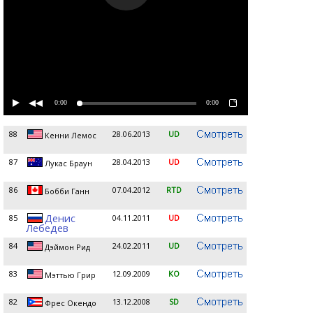
0:00
0:00
88
28.06.2013
UD
Кенни Лемос
87
28.04.2013
UD
Лукас Браун
86
07.04.2012
RTD
Бобби Ганн
Денис
85
04.11.2011
UD
Лебедев
84
24.02.2011
UD
Дэймон Рид
83
12.09.2009
KO
Мэттью Грир
82
13.12.2008
SD
Фрес Окендо