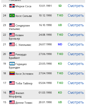
25
13.01.1991
SD
Мерки Соса
24
10.12.1990
T KO
Хосе Сильва
23
16.10.1990
UD
Сэндерлин
Уильямс
22
24.08.1990
T KO
Кевин
Брэзьер
21
26.07.1990
MD
С. Уилльямс
20
27.06.1990
T KO
Рикардо
Брайант
19
23.05.1990
KO
Горацио
Брандан
18
27.04.1990
T KO
Хосе Эстевен
17
05.04.1990
T KO
Тоби Тайлер
16
01.03.1990
KO
Филип
Морфилд
15
20.01.1990
UD
Дэнни Томас