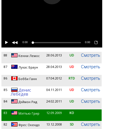
0:00
0:00
88
28.06.2013
UD
Кенни Лемос
87
28.04.2013
UD
Лукас Браун
86
07.04.2012
RTD
Бобби Ганн
Денис
85
04.11.2011
UD
Лебедев
84
24.02.2011
UD
Дэймон Рид
83
12.09.2009
KO
Мэттью Грир
82
13.12.2008
SD
Фрес Окендо