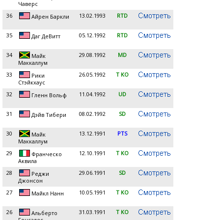
Чаверс
36
13.02.1993
RTD
Айрен Баркли
35
05.12.1992
RTD
Даг ДеВитт
34
29.08.1992
MD
Майк
Маккаллум
33
26.05.1992
T KO
Рики
Стэйкхаус
32
11.04.1992
UD
Гленн Вольф
31
08.02.1992
SD
Дэйв Тибери
30
13.12.1991
PTS
Майк
Маккаллум
29
12.10.1991
T KO
Франческо
Аквила
28
29.06.1991
SD
Реджи
Джонсон
27
10.05.1991
T KO
Майкл Нанн
26
31.03.1991
T KO
Альберто
Гонсалес