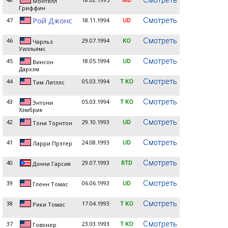
Монтелл
Гриффин
Рой Джонс
47
18.11.1994
UD
46
29.07.1994
KO
Чарльз
Уилльямс
45
18.05.1994
UD
Винсон
Дархэм
44
05.03.1994
T KO
Тим Литллс
43
05.03.1994
T KO
Энтони
Хэмбрик
42
29.10.1993
UD
Тони Торнтон
41
24.08.1993
UD
Ларри Прэтер
40
29.07.1993
RTD
Дэнни Гарсия
39
06.06.1993
UD
Гленн Томас
38
17.04.1993
T KO
Рики Томас
37
23.03.1993
T KO
Говонер