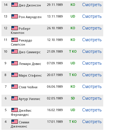
14
29.11.1989
KO
Джо Джонсон
13
13.11.1989
UD
Рон Амундсен
12
26.10.1989
KO
Роберт
Клинтон
11
12.10.1989
KO
Рикардо
Симпсон
10
21.09.1989
T KO
Джо Саммерс
9
07.09.1989
UD
Лемарк Дэвис
8
20.07.1989
T KO
Марк Стэфенс
7
06.06.1989
KO
Стив Чейни
6
02.05.1989
SD
Артур Уиллис
5
16.02.1989
UD
Джеймс
Фернандес
4
17.01.1989
T KO
Сэмми
Дженкинс