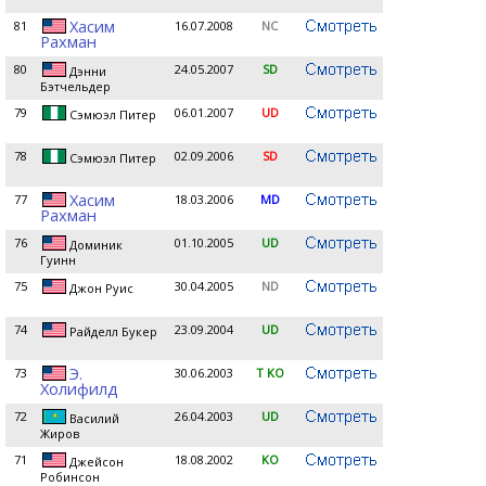
Хасим
81
16.07.2008
NC
Рахман
80
24.05.2007
SD
Дэнни
Бэтчельдер
79
06.01.2007
UD
Сэмюэл Питер
78
02.09.2006
SD
Сэмюэл Питер
Хасим
77
18.03.2006
MD
Рахман
76
01.10.2005
UD
Доминик
Гуинн
75
30.04.2005
ND
Джон Руис
74
23.09.2004
UD
Райделл Букер
Э.
73
30.06.2003
T KO
Холифилд
72
26.04.2003
UD
Василий
Жиров
71
18.08.2002
KO
Джейсон
Робинсон