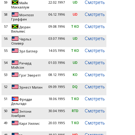
59
22.02.1997
UD
Майк
Маккаллум
58
06.12.1996
UD
Монтелл
Гриффин
57
09.08.1996
T KO
Дюран
Вильямс
56
03.07.1996
UD
Чарльз
Оливер
55
14.05.1996
T KO
Эрл Батлер
54
01.03.1996
UD
Ричард
Мэйсон
53
08.12.1995
KO
Грэг Эверетт
52
09.09.1995
DQ
Эрнест Матин
51
18.06.1995
T KO
Фредди
Дельгадо
50
30.04.1995
RTD
Энтони
Хэмбрик
49
20.03.1995
T KO
Карл Уиллис
48
18.02.1995
MD