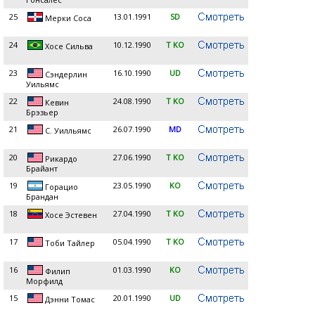
25
13.01.1991
SD
Мерки Соса
24
10.12.1990
T KO
Хосе Сильва
23
16.10.1990
UD
Сэндерлин
Уильямс
22
24.08.1990
T KO
Кевин
Брэзьер
21
26.07.1990
MD
С. Уилльямс
20
27.06.1990
T KO
Рикардо
Брайант
19
23.05.1990
KO
Горацио
Брандан
18
27.04.1990
T KO
Хосе Эстевен
17
05.04.1990
T KO
Тоби Тайлер
16
01.03.1990
KO
Филип
Морфилд
15
20.01.1990
UD
Дэнни Томас