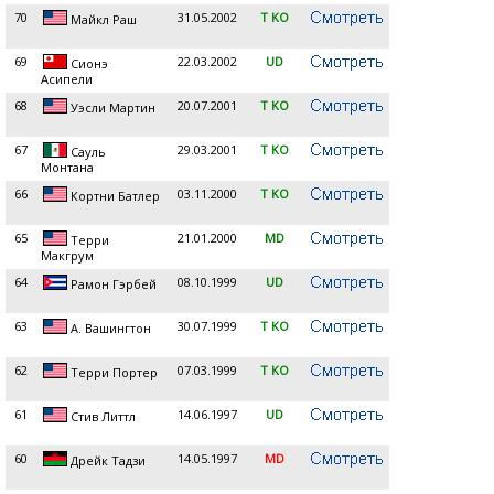
70
31.05.2002
T KO
Майкл Раш
69
22.03.2002
UD
Сионэ
Асипели
68
20.07.2001
T KO
Уэсли Мартин
67
29.03.2001
T KO
Сауль
Монтана
66
03.11.2000
T KO
Кортни Батлер
65
21.01.2000
MD
Терри
Макгрум
64
08.10.1999
UD
Рамон Гэрбей
63
30.07.1999
T KO
А. Вашингтон
62
07.03.1999
T KO
Терри Портер
61
14.06.1997
UD
Стив Литтл
60
14.05.1997
MD
Дрейк Тадзи