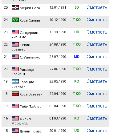
25
13.01.1991
SD
Мерки Соса
24
10.12.1990
T KO
Хосе Сильва
23
16.10.1990
UD
Сэндерлин
Уильямс
22
24.08.1990
T KO
Кевин
Брэзьер
21
26.07.1990
MD
С. Уилльямс
20
27.06.1990
T KO
Рикардо
Брайант
19
23.05.1990
KO
Горацио
Брандан
18
27.04.1990
T KO
Хосе Эстевен
17
05.04.1990
T KO
Тоби Тайлер
16
01.03.1990
KO
Филип
Морфилд
15
20.01.1990
UD
Дэнни Томас