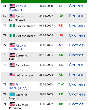
Хасим
81
16.07.2008
NC
Рахман
80
24.05.2007
SD
Дэнни
Бэтчельдер
79
06.01.2007
UD
Сэмюэл Питер
78
02.09.2006
SD
Сэмюэл Питер
Хасим
77
18.03.2006
MD
Рахман
76
01.10.2005
UD
Доминик
Гуинн
75
30.04.2005
ND
Джон Руис
74
23.09.2004
UD
Райделл Букер
Э.
73
30.06.2003
T KO
Холифилд
72
26.04.2003
UD
Василий
Жиров
71
18.08.2002
KO
Джейсон
Робинсон