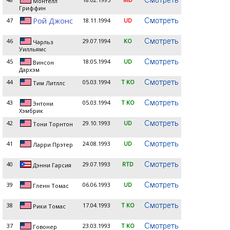
Монтелл
Гриффин
Рой Джонс
47
18.11.1994
UD
46
29.07.1994
KO
Чарльз
Уилльямс
45
18.05.1994
UD
Винсон
Дархэм
44
05.03.1994
T KO
Тим Литллс
43
05.03.1994
T KO
Энтони
Хэмбрик
42
29.10.1993
UD
Тони Торнтон
41
24.08.1993
UD
Ларри Прэтер
40
29.07.1993
RTD
Дэнни Гарсия
39
06.06.1993
UD
Гленн Томас
38
17.04.1993
T KO
Рики Томас
37
23.03.1993
T KO
Говонер