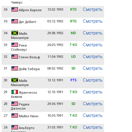
Чаверс
36
13.02.1993
RTD
Айрен Баркли
35
05.12.1992
RTD
Даг ДеВитт
34
29.08.1992
MD
Майк
Маккаллум
33
26.05.1992
T KO
Рики
Стэйкхаус
32
11.04.1992
UD
Гленн Вольф
31
08.02.1992
SD
Дэйв Тибери
30
13.12.1991
PTS
Майк
Маккаллум
29
12.10.1991
T KO
Франческо
Аквила
28
29.06.1991
SD
Реджи
Джонсон
27
10.05.1991
T KO
Майкл Нанн
26
31.03.1991
T KO
Альберто
Гонсалес