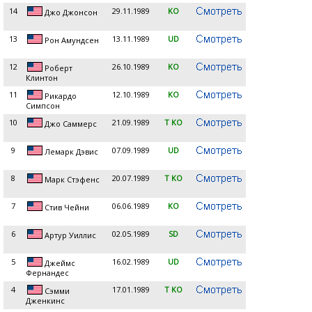
14
29.11.1989
KO
Джо Джонсон
13
13.11.1989
UD
Рон Амундсен
12
26.10.1989
KO
Роберт
Клинтон
11
12.10.1989
KO
Рикардо
Симпсон
10
21.09.1989
T KO
Джо Саммерс
9
07.09.1989
UD
Лемарк Дэвис
8
20.07.1989
T KO
Марк Стэфенс
7
06.06.1989
KO
Стив Чейни
6
02.05.1989
SD
Артур Уиллис
5
16.02.1989
UD
Джеймс
Фернандес
4
17.01.1989
T KO
Сэмми
Дженкинс