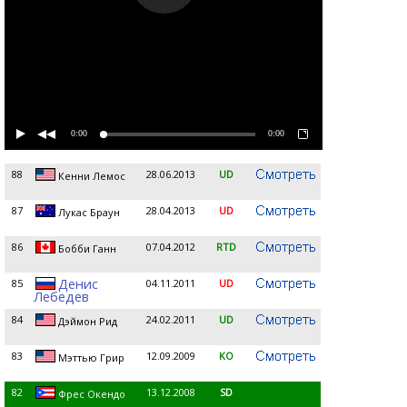
0:00
0:00
88
28.06.2013
UD
Кенни Лемос
87
28.04.2013
UD
Лукас Браун
86
07.04.2012
RTD
Бобби Ганн
Денис
85
04.11.2011
UD
Лебедев
84
24.02.2011
UD
Дэймон Рид
83
12.09.2009
KO
Мэттью Грир
82
13.12.2008
SD
Фрес Окендо