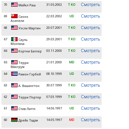
70
31.05.2002
T KO
Майкл Раш
69
22.03.2002
UD
Сионэ
Асипели
68
20.07.2001
T KO
Уэсли Мартин
67
29.03.2001
T KO
Сауль
Монтана
66
03.11.2000
T KO
Кортни Батлер
65
21.01.2000
MD
Терри
Макгрум
64
08.10.1999
UD
Рамон Гэрбей
63
30.07.1999
T KO
А. Вашингтон
62
07.03.1999
T KO
Терри Портер
61
14.06.1997
UD
Стив Литтл
60
14.05.1997
MD
Дрейк Тадзи