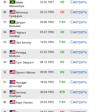
59
22.02.1997
UD
Майк
Маккаллум
58
06.12.1996
UD
Монтелл
Гриффин
57
09.08.1996
T KO
Дюран
Вильямс
56
03.07.1996
UD
Чарльз
Оливер
55
14.05.1996
T KO
Эрл Батлер
54
01.03.1996
UD
Ричард
Мэйсон
53
08.12.1995
KO
Грэг Эверетт
52
09.09.1995
DQ
Эрнест Матин
51
18.06.1995
T KO
Фредди
Дельгадо
50
30.04.1995
RTD
Энтони
Хэмбрик
49
20.03.1995
T KO
Карл Уиллис
48
18.02.1995
MD