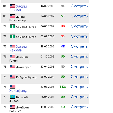
Хасим
81
16.07.2008
NC
Рахман
80
24.05.2007
SD
Дэнни
Бэтчельдер
79
06.01.2007
UD
Сэмюэл Питер
78
02.09.2006
SD
Сэмюэл Питер
Хасим
77
18.03.2006
MD
Рахман
76
01.10.2005
UD
Доминик
Гуинн
75
30.04.2005
ND
Джон Руис
74
23.09.2004
UD
Райделл Букер
Э.
73
30.06.2003
T KO
Холифилд
72
26.04.2003
UD
Василий
Жиров
71
18.08.2002
KO
Джейсон
Робинсон