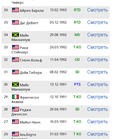
Чаверс
36
13.02.1993
RTD
Айрен Баркли
35
05.12.1992
RTD
Даг ДеВитт
34
29.08.1992
MD
Майк
Маккаллум
33
26.05.1992
T KO
Рики
Стэйкхаус
32
11.04.1992
UD
Гленн Вольф
31
08.02.1992
SD
Дэйв Тибери
30
13.12.1991
PTS
Майк
Маккаллум
29
12.10.1991
T KO
Франческо
Аквила
28
29.06.1991
SD
Реджи
Джонсон
27
10.05.1991
T KO
Майкл Нанн
26
31.03.1991
T KO
Альберто
Гонсалес