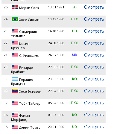
25
13.01.1991
SD
Мерки Соса
24
10.12.1990
T KO
Хосе Сильва
23
16.10.1990
UD
Сэндерлин
Уильямс
22
24.08.1990
T KO
Кевин
Брэзьер
21
26.07.1990
MD
С. Уилльямс
20
27.06.1990
T KO
Рикардо
Брайант
19
23.05.1990
KO
Горацио
Брандан
18
27.04.1990
T KO
Хосе Эстевен
17
05.04.1990
T KO
Тоби Тайлер
16
01.03.1990
KO
Филип
Морфилд
15
20.01.1990
UD
Дэнни Томас