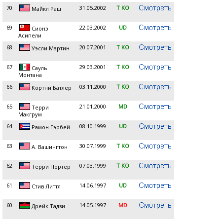
70
31.05.2002
T KO
Майкл Раш
69
22.03.2002
UD
Сионэ
Асипели
68
20.07.2001
T KO
Уэсли Мартин
67
29.03.2001
T KO
Сауль
Монтана
66
03.11.2000
T KO
Кортни Батлер
65
21.01.2000
MD
Терри
Макгрум
64
08.10.1999
UD
Рамон Гэрбей
63
30.07.1999
T KO
А. Вашингтон
62
07.03.1999
T KO
Терри Портер
61
14.06.1997
UD
Стив Литтл
60
14.05.1997
MD
Дрейк Тадзи