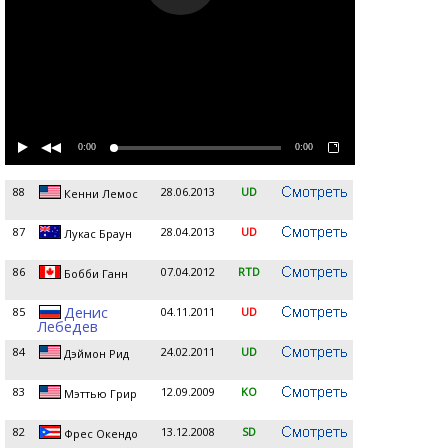
0:00
0:00
88
28.06.2013
UD
Кенни Лемос
87
28.04.2013
UD
Лукас Браун
86
07.04.2012
RTD
Бобби Ганн
Денис
85
04.11.2011
UD
Лебедев
84
24.02.2011
UD
Дэймон Рид
83
12.09.2009
KO
Мэттью Грир
82
13.12.2008
SD
Фрес Окендо