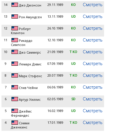
14
29.11.1989
KO
Джо Джонсон
13
13.11.1989
UD
Рон Амундсен
12
26.10.1989
KO
Роберт
Клинтон
11
12.10.1989
KO
Рикардо
Симпсон
10
21.09.1989
T KO
Джо Саммерс
9
07.09.1989
UD
Лемарк Дэвис
8
20.07.1989
T KO
Марк Стэфенс
7
06.06.1989
KO
Стив Чейни
6
02.05.1989
SD
Артур Уиллис
5
16.02.1989
UD
Джеймс
Фернандес
4
17.01.1989
T KO
Сэмми
Дженкинс