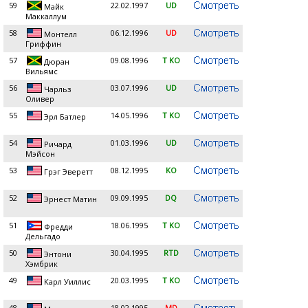
59
22.02.1997
UD
Майк
Маккаллум
58
06.12.1996
UD
Монтелл
Гриффин
57
09.08.1996
T KO
Дюран
Вильямс
56
03.07.1996
UD
Чарльз
Оливер
55
14.05.1996
T KO
Эрл Батлер
54
01.03.1996
UD
Ричард
Мэйсон
53
08.12.1995
KO
Грэг Эверетт
52
09.09.1995
DQ
Эрнест Матин
51
18.06.1995
T KO
Фредди
Дельгадо
50
30.04.1995
RTD
Энтони
Хэмбрик
49
20.03.1995
T KO
Карл Уиллис
48
18.02.1995
MD