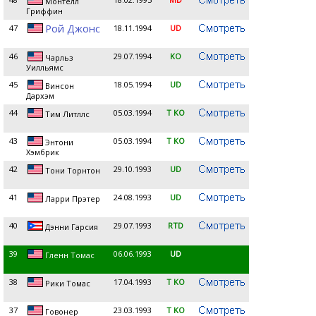
Монтелл
Гриффин
Рой Джонс
47
18.11.1994
UD
46
29.07.1994
KO
Чарльз
Уилльямс
45
18.05.1994
UD
Винсон
Дархэм
44
05.03.1994
T KO
Тим Литллс
43
05.03.1994
T KO
Энтони
Хэмбрик
42
29.10.1993
UD
Тони Торнтон
41
24.08.1993
UD
Ларри Прэтер
40
29.07.1993
RTD
Дэнни Гарсия
39
06.06.1993
UD
Гленн Томас
38
17.04.1993
T KO
Рики Томас
37
23.03.1993
T KO
Говонер