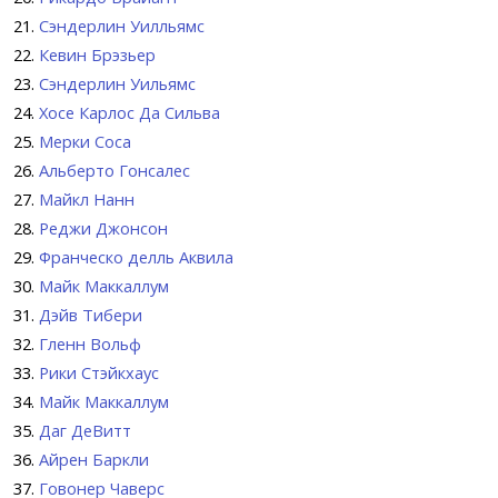
Сэндерлин Уилльямс
Кевин Брэзьер
Сэндерлин Уильямс
Хосе Карлос Да Сильва
Мерки Соса
Альберто Гонсалес
Майкл Нанн
Реджи Джонсон
Франческо делль Аквила
Майк Маккаллум
Дэйв Тибери
Гленн Вольф
Рики Стэйкхаус
Майк Маккаллум
Даг ДеВитт
Айрен Баркли
Говонер Чаверс