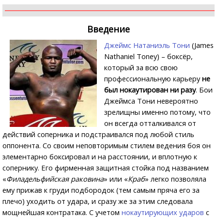
Введение
Джеймс Натаниэль Тони
(James
Nathaniel Toney) – боксёр,
который за всю свою
профессиональную карьеру
не
был нокаутирован ни разу
. Бои
Джеймса Тони невероятно
зрелищны именно потому, что
он всегда отталкивался от
действий соперника и подстраивался под любой стиль
оппонента. Со своим неповторимым стилем ведения боя он
элементарно боксировал и на расстоянии, и вплотную к
сопернику. Его фирменная защитная стойка под названием
«
Филадельфийская раковина
» или «
Краб
» легко позволяла
ему прижав к груди подбородок (тем самым пряча его за
плечо) уходить от удара, и сразу же за этим следовала
мощнейшая контратака. С учетом
нокаутирующих ударов
с