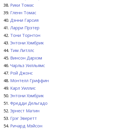
Рики Томас
Гленн Томас
Дэнни Гарсия
Ларри Прэтер
Тони Торнтон
Энтони Хэмбрик
Тим Литллс
Винсон Дархэм
Чарльз Уилльямс
Рой Джонс
Монтелл Гриффин
Карл Уиллис
Энтони Хэмбрик
Фредди Дельгадо
Эрнест Матин
Грэг Эверетт
Ричард Мэйсон