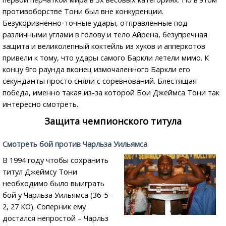
противоборстве Тони был вне конкуренции.
Безукоризненно-точные удары, отправленные под
различными углами в голову и тело Айрена, безупречная
защита и великолепный коктейль из хуков и апперкотов
привели к тому, что удары самого Баркли летели мимо. К
концу 9го раунда вконец измочаленного Баркли его
секунданты просто сняли с соревнований. Блестящая
победа, именно такая из-за которой Бои Джеймса Тони так
интересно смотреть.
Защита чемпионского титула
Смотреть бой против Чарльза Уильямса
В 1994 году чтобы сохранить
титул Джеймсу Тони
необходимо было выиграть
бой у Чарльза Уильямса (36-5-
2, 27 КО). Соперник ему
достался непростой – Чарльз