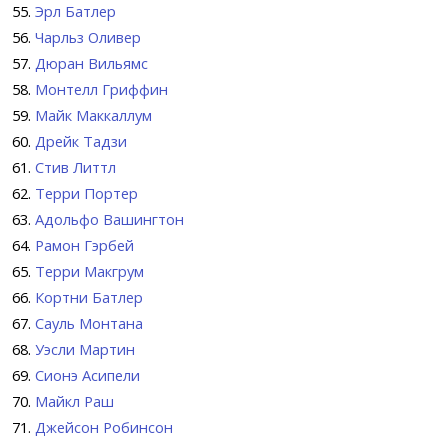
Эрл Батлер
Чарльз Оливер
Дюран Вильямс
Монтелл Гриффин
Майк Маккаллум
Дрейк Тадзи
Стив Литтл
Терри Портер
Адольфо Вашингтон
Рамон Гэрбей
Терри Макгрум
Кортни Батлер
Сауль Монтана
Уэсли Мартин
Сионэ Асипели
Майкл Раш
Джейсон Робинсон