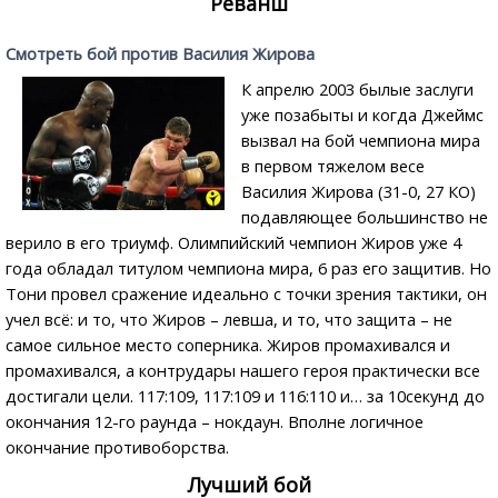
Реванш
Смотреть бой против Василия Жирова
К апрелю 2003 былые заслуги
уже позабыты и когда Джеймс
вызвал на бой чемпиона мира
в первом тяжелом весе
Василия Жирова (31-0, 27 КО)
подавляющее большинство не
верило в его триумф. Олимпийский чемпион Жиров уже 4
года обладал титулом чемпиона мира, 6 раз его защитив. Но
Тони провел сражение идеально с точки зрения тактики, он
учел всё: и то, что Жиров – левша, и то, что защита – не
самое сильное место соперника. Жиров промахивался и
промахивался, а контрудары нашего героя практически все
достигали цели. 117:109, 117:109 и 116:110 и… за 10секунд до
окончания 12-го раунда – нокдаун. Вполне логичное
окончание противоборства.
Лучший бой