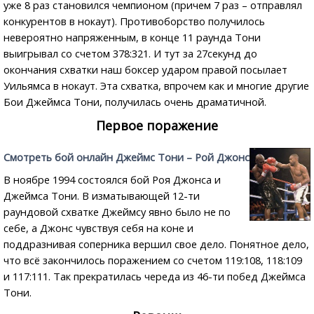
уже 8 раз становился чемпионом (причем 7 раз – отправлял
конкурентов в нокаут). Противоборство получилось
невероятно напряженным, в конце 11 раунда Тони
выигрывал со счетом 378:321. И тут за 27секунд до
окончания схватки наш боксер ударом правой посылает
Уильямса в нокаут. Эта схватка, впрочем как и многие другие
Бои Джеймса Тони, получилась очень драматичной.
Первое поражение
Смотреть бой онлайн Джеймс Тони – Рой Джонс
В ноябре 1994 состоялся бой Роя Джонса и
Джеймса Тони. В изматывающей 12-ти
раундовой схватке Джеймсу явно было не по
себе, а Джонс чувствуя себя на коне и
поддразнивая соперника вершил свое дело. Понятное дело,
что всё закончилось поражением со счетом 119:108, 118:109
и 117:111. Так прекратилась череда из 46-ти побед Джеймса
Тони.