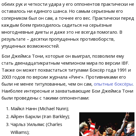
обеих рук и четкости удара у его оппонентов практически не
оставалось ни единого шанса. Но самым серьезным его
соперником был он сам, а точнее его вес. Практически перед
каждым боем приходилось садиться на серьёзные
многодневные диеты и даже это не всегда помогало. В
результате – десятки пропущенных противоборств,
упущенных возможностей.
Бои Джеймса Тони, которые он выиграл, позволили ему
стать двенадцатикратным чемпионом мира по версии IBF.
Также он может похвастаться титулами Боксёр года 1991 и
2003 годов по версии журнала «Ринг». Противниками его
были не менее титулованные, чем он сам,
опытные боксёры
.
Наиболее интересные и захватывающие Бои Джеймса Тони
были проведены с такими оппонентами:
Майкл Нанн (Michael Nunn);
Айрен Баркли (Iran Barkley);
Чарльз Уильямс (Charles
Williams);