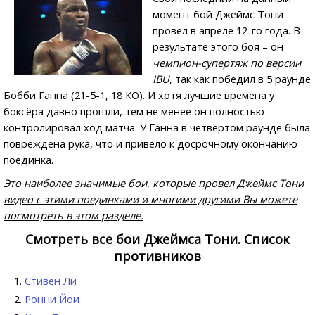
момент бой Джеймс Тони
провел в апреле 12-го года. В
результате этого боя – он
чемпион-супертяж по версии
IBU
, так как победил в 5 раунде
Бобби Ганна (21-5-1, 18 КО). И хотя лучшие времена у
боксёра давно прошли, тем не менее он полностью
контролировал ход матча. У Ганна в четвертом раунде была
повреждена рука, что и привело к досрочному окончанию
поединка.
Это наиболее значимые бои, которые провел Джеймс Тони
видео с этими поединками и многими другими Вы можете
посмотреть в этом разделе.
Смотреть все бои Джеймса Тони. Список
противников
Стивен Ли
Ронни Йои