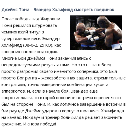
Джеймс Тони – Эвандер Холифилд смотреть поединок
После победы над Жировым
Тони решился штурмовать
чемпионский титул в
супертяжелом весе. Эвандер
Холифилд (38-6-2, 25 КО), как
соперник вполне подходил.
Многие Бои Джеймса Тони заканчивались с
непредсказуемыми результатами. Но этот… наш боец
просто разгромил своего именитого соперника. Это был
просто Бог ринга – железобетонная защита, стремительные
контратаки, точно выверенные комбинации хуков и
апперкотов. И, если в начале боя, Эвандер еще
сопротивлялся, то второй половине встречи перевес явно
был на стороне Тони. И, как логичное завершение встречи в
9-м раунде Джеймс ударом в корпус отправляет Холифилда
на канвас. Нокдаун и тренер Холифилда решает закончить
сражение. И снова победа!