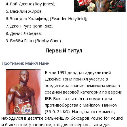
Рой Джонс (Roy Jones);
Василий Жиров;
Эвандер Холифилд (Evander Holyfield);
Джон Руиз (John Ruiz);
Денис Лебедев;
Бобби Ганн (Bobby Gunn).
Первый титул
Противник Майкл Нанн
В мае 1991 двадцатидвухлетний
Джеймс Тони принял участие в
поединке за звание чемпиона мира в
средней весовой категории по версии
IBF. Боксёр вышел на помост для
противоборства с Майклом Нанном
(36-0, 24 КО). Нанн, на тот момент,
находился в десятке сильнейших боксёров Pound for Pound
и был явным фаворитом, как для экспертов, так и для