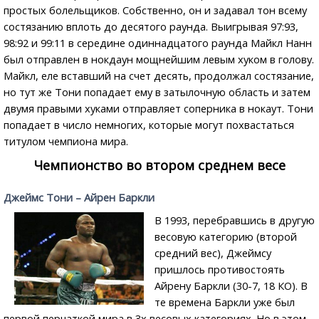
простых болельщиков. Собственно, он и задавал тон всему
состязанию вплоть до десятого раунда. Выигрывая 97:93,
98:92 и 99:11 в середине одиннадцатого раунда Майкл Нанн
был отправлен в нокдаун мощнейшим левым хуком в голову.
Майкл, еле вставший на счет десять, продолжал состязание,
но тут же Тони попадает ему в затылочную область и затем
двумя правыми хуками отправляет соперника в нокаут. Тони
попадает в число немногих, которые могут похвастаться
титулом чемпиона мира.
Чемпионство во втором среднем весе
Джеймс Тони – Айрен Баркли
В 1993, перебравшись в другую
весовую категорию (второй
средний вес), Джеймсу
пришлось противостоять
Айрену Баркли (30-7, 18 КО). В
те времена Баркли уже был
первой перчаткой мира в 3х весовых категориях. Но в этом