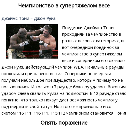
Чемпионство в супертяжелом весе
Джеймс Тони – Джон Руиз
Поединки Джеймса Тони
проходили за чемпионство в
разных весовых категориях, и
вот очередной поединок за
чемпионство в супертяжелом
весе и соперником его оказался
Джон Руиз, действующий чемпион WBA. Начальные раунды
проходили при равенстве сил. Соперники по очереди
получали небольшое преимущество, которым почему то не
пользовались. И только в 7 раунде боксеру удалось боковым
ударом слева свалить Руиза на подмостки. В 12 раунде стало
понятно, что только нокаут даст возможность чемпиону
подтвердить свой титул. Но этого не произошло и со
счетом 116:111, 116:111, 115:112 чемпионом становится Тони!
Опять поражение