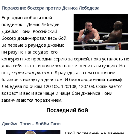
Поражение боксера против Дениса Лебедева
Еще один любопытный
поединок – Денис Лебедев
Джеймс Тони. Российский
боксер доминировал весь бой.
За первые 5 раундов Джеймс
ни разу не нанес удар, его
конкурент же проводил серию за серией, пока усталость не
дала себя знать, и появился шанс изменить ситуацию. Но
нет,
серия апперкотов
в 8 раунде, а затем состояние
близкое к нокауту в девятом. И безоговорочный триумф
Лебедева по очкам 120:108, 120:108, 120:108. Сказывается
возраст и вес и всё чаще и чаще бои Джеймса Тони
заканчиваются поражением.
Последний бой
Джеймс Тони – Бобби Ганн
Свой последний на данный