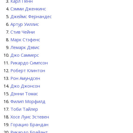
Карл Пенн
Сэмми Дженкинс
Джеймс Фернандес
Артур Уиллис
Стив Чейни
Марк Стэфенс
Лемарк Дэвис
Джо Саммерс
Рикардо Симпсон
Роберт Клинтон
Рон Амундсен
Джо Джонсон
Дэнни Томас
Филип Морфилд
Тоби Тайлер
Хосе Луис Эстевен
Горацио Брандан
Рикардо Брайант