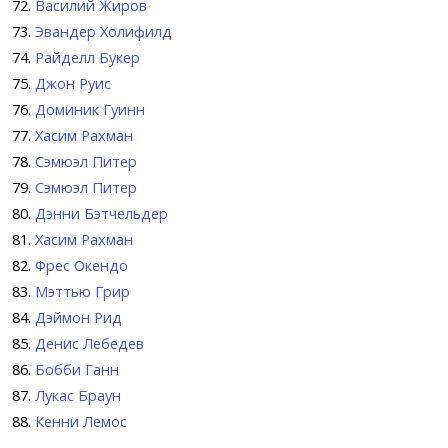
Василий Жиров
Эвандер Холифилд
Райделл Букер
Джон Руис
Доминик Гуинн
Хасим Рахман
Сэмюэл Питер
Сэмюэл Питер
Дэнни Бэтчельдер
Хасим Рахман
Фрес Окендо
Мэттью Грир
Дэймон Рид
Денис Лебедев
Бобби Ганн
Лукас Браун
Кенни Лемос