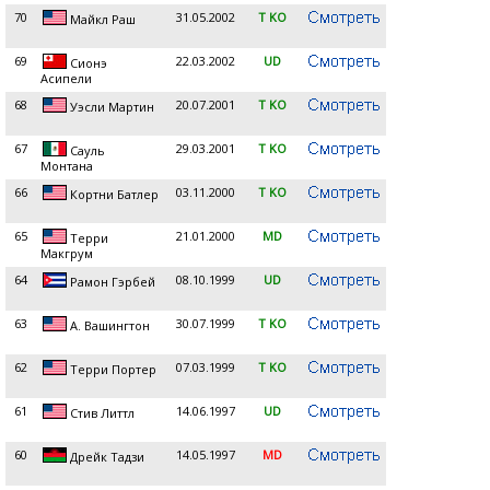
70
31.05.2002
T KO
Майкл Раш
69
22.03.2002
UD
Сионэ
Асипели
68
20.07.2001
T KO
Уэсли Мартин
67
29.03.2001
T KO
Сауль
Монтана
66
03.11.2000
T KO
Кортни Батлер
65
21.01.2000
MD
Терри
Макгрум
64
08.10.1999
UD
Рамон Гэрбей
63
30.07.1999
T KO
А. Вашингтон
62
07.03.1999
T KO
Терри Портер
61
14.06.1997
UD
Стив Литтл
60
14.05.1997
MD
Дрейк Тадзи