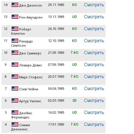
14
29.11.1989
KO
Джо Джонсон
13
13.11.1989
UD
Рон Амундсен
12
26.10.1989
KO
Роберт
Клинтон
11
12.10.1989
KO
Рикардо
Симпсон
10
21.09.1989
T KO
Джо Саммерс
9
07.09.1989
UD
Лемарк Дэвис
8
20.07.1989
T KO
Марк Стэфенс
7
06.06.1989
KO
Стив Чейни
6
02.05.1989
SD
Артур Уиллис
5
16.02.1989
UD
Джеймс
Фернандес
4
17.01.1989
T KO
Сэмми
Дженкинс