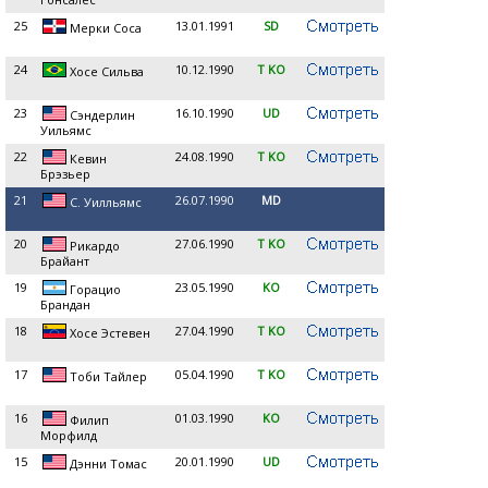
25
13.01.1991
SD
Мерки Соса
24
10.12.1990
T KO
Хосе Сильва
23
16.10.1990
UD
Сэндерлин
Уильямс
22
24.08.1990
T KO
Кевин
Брэзьер
21
26.07.1990
MD
С. Уилльямс
20
27.06.1990
T KO
Рикардо
Брайант
19
23.05.1990
KO
Горацио
Брандан
18
27.04.1990
T KO
Хосе Эстевен
17
05.04.1990
T KO
Тоби Тайлер
16
01.03.1990
KO
Филип
Морфилд
15
20.01.1990
UD
Дэнни Томас