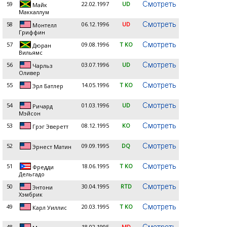
59
22.02.1997
UD
Майк
Маккаллум
58
06.12.1996
UD
Монтелл
Гриффин
57
09.08.1996
T KO
Дюран
Вильямс
56
03.07.1996
UD
Чарльз
Оливер
55
14.05.1996
T KO
Эрл Батлер
54
01.03.1996
UD
Ричард
Мэйсон
53
08.12.1995
KO
Грэг Эверетт
52
09.09.1995
DQ
Эрнест Матин
51
18.06.1995
T KO
Фредди
Дельгадо
50
30.04.1995
RTD
Энтони
Хэмбрик
49
20.03.1995
T KO
Карл Уиллис
48
18.02.1995
MD