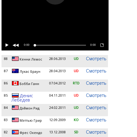
0:00
0:00
88
28.06.2013
UD
Кенни Лемос
87
28.04.2013
UD
Лукас Браун
86
07.04.2012
RTD
Бобби Ганн
Денис
85
04.11.2011
UD
Лебедев
84
24.02.2011
UD
Дэймон Рид
83
12.09.2009
KO
Мэттью Грир
82
13.12.2008
SD
Фрес Окендо