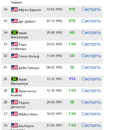
Чаверс
36
13.02.1993
RTD
Айрен Баркли
35
05.12.1992
RTD
Даг ДеВитт
34
29.08.1992
MD
Майк
Маккаллум
33
26.05.1992
T KO
Рики
Стэйкхаус
32
11.04.1992
UD
Гленн Вольф
31
08.02.1992
SD
Дэйв Тибери
30
13.12.1991
PTS
Майк
Маккаллум
29
12.10.1991
T KO
Франческо
Аквила
28
29.06.1991
SD
Реджи
Джонсон
27
10.05.1991
T KO
Майкл Нанн
26
31.03.1991
T KO
Альберто
Гонсалес