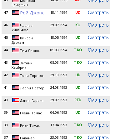
Монтелл
Гриффин
Рой Джонс
47
18.11.1994
UD
46
29.07.1994
KO
Чарльз
Уилльямс
45
18.05.1994
UD
Винсон
Дархэм
44
05.03.1994
T KO
Тим Литллс
43
05.03.1994
T KO
Энтони
Хэмбрик
42
29.10.1993
UD
Тони Торнтон
41
24.08.1993
UD
Ларри Прэтер
40
29.07.1993
RTD
Дэнни Гарсия
39
06.06.1993
UD
Гленн Томас
38
17.04.1993
T KO
Рики Томас
37
23.03.1993
T KO
Говонер