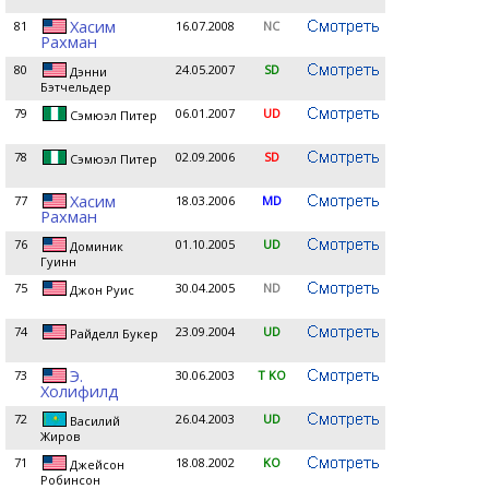
Хасим
81
16.07.2008
NC
Рахман
80
24.05.2007
SD
Дэнни
Бэтчельдер
79
06.01.2007
UD
Сэмюэл Питер
78
02.09.2006
SD
Сэмюэл Питер
Хасим
77
18.03.2006
MD
Рахман
76
01.10.2005
UD
Доминик
Гуинн
75
30.04.2005
ND
Джон Руис
74
23.09.2004
UD
Райделл Букер
Э.
73
30.06.2003
T KO
Холифилд
72
26.04.2003
UD
Василий
Жиров
71
18.08.2002
KO
Джейсон
Робинсон