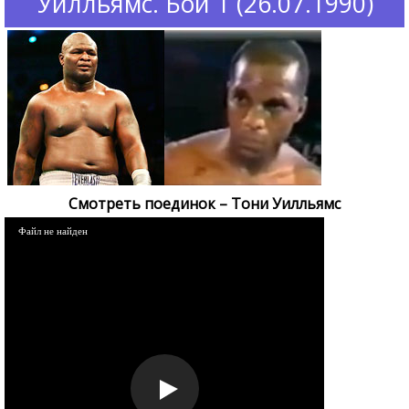
Уилльямс. Бой 1 (26.07.1990)
Смотреть поединок – Тони Уилльямс
Файл не найден