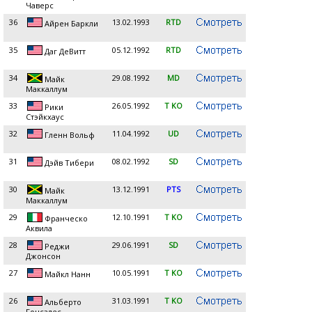
Чаверс
36
13.02.1993
RTD
Айрен Баркли
35
05.12.1992
RTD
Даг ДеВитт
34
29.08.1992
MD
Майк
Маккаллум
33
26.05.1992
T KO
Рики
Стэйкхаус
32
11.04.1992
UD
Гленн Вольф
31
08.02.1992
SD
Дэйв Тибери
30
13.12.1991
PTS
Майк
Маккаллум
29
12.10.1991
T KO
Франческо
Аквила
28
29.06.1991
SD
Реджи
Джонсон
27
10.05.1991
T KO
Майкл Нанн
26
31.03.1991
T KO
Альберто
Гонсалес