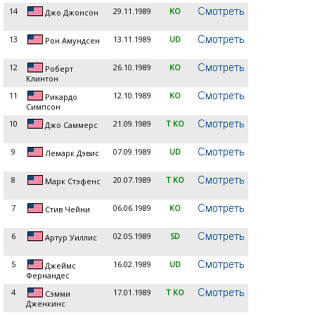
14
29.11.1989
KO
Джо Джонсон
13
13.11.1989
UD
Рон Амундсен
12
26.10.1989
KO
Роберт
Клинтон
11
12.10.1989
KO
Рикардо
Симпсон
10
21.09.1989
T KO
Джо Саммерс
9
07.09.1989
UD
Лемарк Дэвис
8
20.07.1989
T KO
Марк Стэфенс
7
06.06.1989
KO
Стив Чейни
6
02.05.1989
SD
Артур Уиллис
5
16.02.1989
UD
Джеймс
Фернандес
4
17.01.1989
T KO
Сэмми
Дженкинс