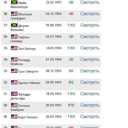
59
22.02.1997
UD
Майк
Маккаллум
58
06.12.1996
UD
Монтелл
Гриффин
57
09.08.1996
T KO
Дюран
Вильямс
56
03.07.1996
UD
Чарльз
Оливер
55
14.05.1996
T KO
Эрл Батлер
54
01.03.1996
UD
Ричард
Мэйсон
53
08.12.1995
KO
Грэг Эверетт
52
09.09.1995
DQ
Эрнест Матин
51
18.06.1995
T KO
Фредди
Дельгадо
50
30.04.1995
RTD
Энтони
Хэмбрик
49
20.03.1995
T KO
Карл Уиллис
48
18.02.1995
MD