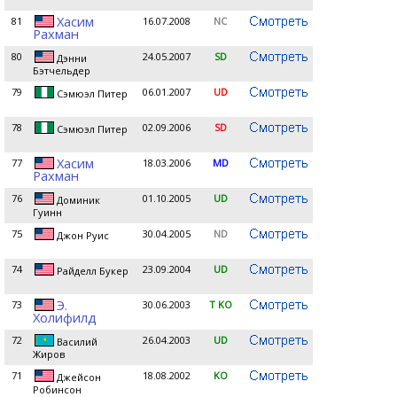
Хасим
81
16.07.2008
NC
Рахман
80
24.05.2007
SD
Дэнни
Бэтчельдер
79
06.01.2007
UD
Сэмюэл Питер
78
02.09.2006
SD
Сэмюэл Питер
Хасим
77
18.03.2006
MD
Рахман
76
01.10.2005
UD
Доминик
Гуинн
75
30.04.2005
ND
Джон Руис
74
23.09.2004
UD
Райделл Букер
Э.
73
30.06.2003
T KO
Холифилд
72
26.04.2003
UD
Василий
Жиров
71
18.08.2002
KO
Джейсон
Робинсон