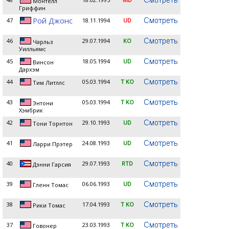
Монтелл
Гриффин
Рой Джонс
47
18.11.1994
UD
46
29.07.1994
KO
Чарльз
Уилльямс
45
18.05.1994
UD
Винсон
Дархэм
44
05.03.1994
T KO
Тим Литллс
43
05.03.1994
T KO
Энтони
Хэмбрик
42
29.10.1993
UD
Тони Торнтон
41
24.08.1993
UD
Ларри Прэтер
40
29.07.1993
RTD
Дэнни Гарсия
39
06.06.1993
UD
Гленн Томас
38
17.04.1993
T KO
Рики Томас
37
23.03.1993
T KO
Говонер