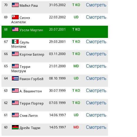
70
31.05.2002
T KO
Майкл Раш
69
22.03.2002
UD
Сионэ
Асипели
68
20.07.2001
T KO
Уэсли Мартин
67
29.03.2001
T KO
Сауль
Монтана
66
03.11.2000
T KO
Кортни Батлер
65
21.01.2000
MD
Терри
Макгрум
64
08.10.1999
UD
Рамон Гэрбей
63
30.07.1999
T KO
А. Вашингтон
62
07.03.1999
T KO
Терри Портер
61
14.06.1997
UD
Стив Литтл
60
14.05.1997
MD
Дрейк Тадзи