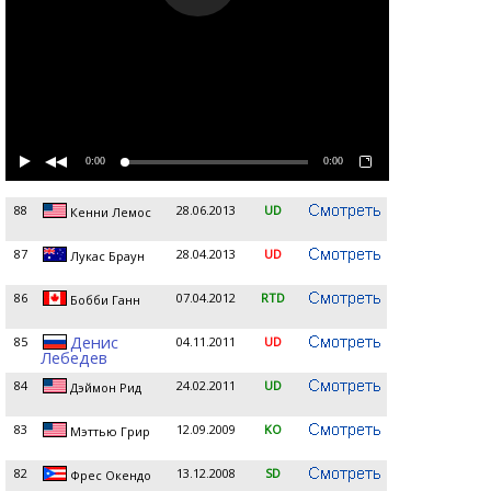
0:00
0:00
88
28.06.2013
UD
Кенни Лемос
87
28.04.2013
UD
Лукас Браун
86
07.04.2012
RTD
Бобби Ганн
Денис
85
04.11.2011
UD
Лебедев
84
24.02.2011
UD
Дэймон Рид
83
12.09.2009
KO
Мэттью Грир
82
13.12.2008
SD
Фрес Окендо