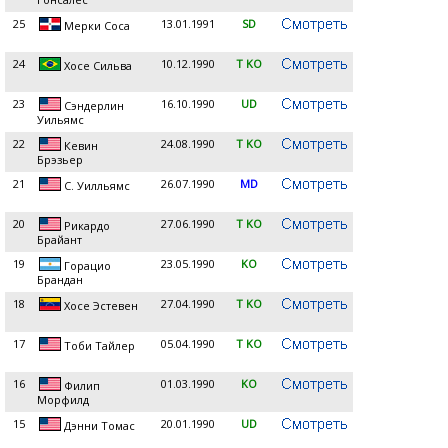
25
13.01.1991
SD
Мерки Соса
24
10.12.1990
T KO
Хосе Сильва
23
16.10.1990
UD
Сэндерлин
Уильямс
22
24.08.1990
T KO
Кевин
Брэзьер
21
26.07.1990
MD
С. Уилльямс
20
27.06.1990
T KO
Рикардо
Брайант
19
23.05.1990
KO
Горацио
Брандан
18
27.04.1990
T KO
Хосе Эстевен
17
05.04.1990
T KO
Тоби Тайлер
16
01.03.1990
KO
Филип
Морфилд
15
20.01.1990
UD
Дэнни Томас