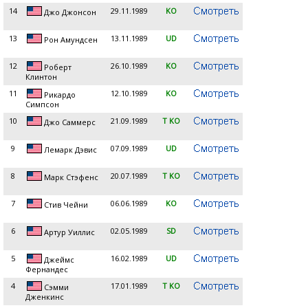
14
29.11.1989
KO
Джо Джонсон
13
13.11.1989
UD
Рон Амундсен
12
26.10.1989
KO
Роберт
Клинтон
11
12.10.1989
KO
Рикардо
Симпсон
10
21.09.1989
T KO
Джо Саммерс
9
07.09.1989
UD
Лемарк Дэвис
8
20.07.1989
T KO
Марк Стэфенс
7
06.06.1989
KO
Стив Чейни
6
02.05.1989
SD
Артур Уиллис
5
16.02.1989
UD
Джеймс
Фернандес
4
17.01.1989
T KO
Сэмми
Дженкинс