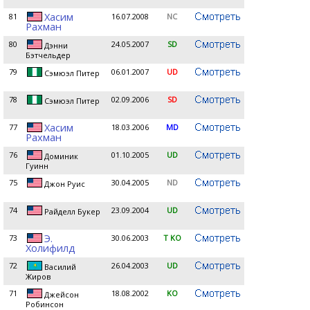
Хасим
81
16.07.2008
NC
Рахман
80
24.05.2007
SD
Дэнни
Бэтчельдер
79
06.01.2007
UD
Сэмюэл Питер
78
02.09.2006
SD
Сэмюэл Питер
Хасим
77
18.03.2006
MD
Рахман
76
01.10.2005
UD
Доминик
Гуинн
75
30.04.2005
ND
Джон Руис
74
23.09.2004
UD
Райделл Букер
Э.
73
30.06.2003
T KO
Холифилд
72
26.04.2003
UD
Василий
Жиров
71
18.08.2002
KO
Джейсон
Робинсон