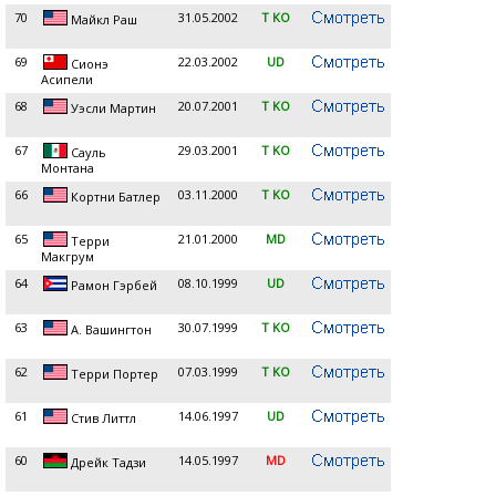
70
31.05.2002
T KO
Майкл Раш
69
22.03.2002
UD
Сионэ
Асипели
68
20.07.2001
T KO
Уэсли Мартин
67
29.03.2001
T KO
Сауль
Монтана
66
03.11.2000
T KO
Кортни Батлер
65
21.01.2000
MD
Терри
Макгрум
64
08.10.1999
UD
Рамон Гэрбей
63
30.07.1999
T KO
А. Вашингтон
62
07.03.1999
T KO
Терри Портер
61
14.06.1997
UD
Стив Литтл
60
14.05.1997
MD
Дрейк Тадзи