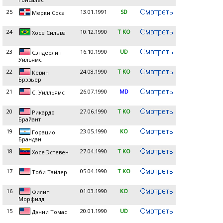
25
13.01.1991
SD
Мерки Соса
24
10.12.1990
T KO
Хосе Сильва
23
16.10.1990
UD
Сэндерлин
Уильямс
22
24.08.1990
T KO
Кевин
Брэзьер
21
26.07.1990
MD
С. Уилльямс
20
27.06.1990
T KO
Рикардо
Брайант
19
23.05.1990
KO
Горацио
Брандан
18
27.04.1990
T KO
Хосе Эстевен
17
05.04.1990
T KO
Тоби Тайлер
16
01.03.1990
KO
Филип
Морфилд
15
20.01.1990
UD
Дэнни Томас