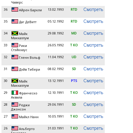
Чаверс
36
13.02.1993
RTD
Айрен Баркли
35
05.12.1992
RTD
Даг ДеВитт
34
29.08.1992
MD
Майк
Маккаллум
33
26.05.1992
T KO
Рики
Стэйкхаус
32
11.04.1992
UD
Гленн Вольф
31
08.02.1992
SD
Дэйв Тибери
30
13.12.1991
PTS
Майк
Маккаллум
29
12.10.1991
T KO
Франческо
Аквила
28
29.06.1991
SD
Реджи
Джонсон
27
10.05.1991
T KO
Майкл Нанн
26
31.03.1991
T KO
Альберто
Гонсалес