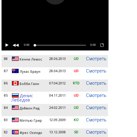
0:00
0:00
88
28.06.2013
UD
Кенни Лемос
87
28.04.2013
UD
Лукас Браун
86
07.04.2012
RTD
Бобби Ганн
Денис
85
04.11.2011
UD
Лебедев
84
24.02.2011
UD
Дэймон Рид
83
12.09.2009
KO
Мэттью Грир
82
13.12.2008
SD
Фрес Окендо