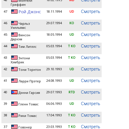
Монтелл
Гриффин
Рой Джонс
47
18.11.1994
UD
46
29.07.1994
KO
Чарльз
Уилльямс
45
18.05.1994
UD
Винсон
Дархэм
44
05.03.1994
T KO
Тим Литллс
43
05.03.1994
T KO
Энтони
Хэмбрик
42
29.10.1993
UD
Тони Торнтон
41
24.08.1993
UD
Ларри Прэтер
40
29.07.1993
RTD
Дэнни Гарсия
39
06.06.1993
UD
Гленн Томас
38
17.04.1993
T KO
Рики Томас
37
23.03.1993
T KO
Говонер