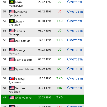
59
22.02.1997
UD
Майк
Маккаллум
58
06.12.1996
UD
Монтелл
Гриффин
57
09.08.1996
T KO
Дюран
Вильямс
56
03.07.1996
UD
Чарльз
Оливер
55
14.05.1996
T KO
Эрл Батлер
54
01.03.1996
UD
Ричард
Мэйсон
53
08.12.1995
KO
Грэг Эверетт
52
09.09.1995
DQ
Эрнест Матин
51
18.06.1995
T KO
Фредди
Дельгадо
50
30.04.1995
RTD
Энтони
Хэмбрик
49
20.03.1995
T KO
Карл Уиллис
48
18.02.1995
MD