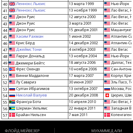
Леннокс Льюис
13 марта 1999
Нью-Йорк
40
Леннокс Льюис
13 ноября 1999
Лас-Вегас, 
41
Джон Руис
12 августа 2000
Лас-Вегас, 
42
Джон Руис
3 марта 2001
Лас-Вегас
43
Джон Руис
15 декабря 2001
Машантукет,
44
Хасим Рахман
1 июня 2002
Атлантик-Си
45
Крис Бёрд
14 декабря 2002
Атлантик-Си
46
Джеймс Тони
4 октября 2003
Лас Вегас
47
Ларри Дональд
13 ноября 2004
Нью-Йорк
48
18 августа 2006
Даллас, Тех
49
Джемери Бейтс
Фрес Окендо
10 ноября 2006
Сан-Антонио
50
Винни Маддалоне
17 марта 2007
Корпус Крис
51
Лу Савариз
30 июня 2007
Эль Пасо, Те
52
Султан Ибрагимов
13 октября 2007
Москва, Рос
53
Николай Валуев
20 декабря 2008
Цюрих, Шве
54
Франсуа Бота
10 апреля 2010
Лас-Вегас, 
55
Шерман Уильямс
22 января 2011
Западная В
56
Брайан Нильсен
7 мая 2011
Копенгаген,
57
ФЛОЙД МЕЙВЕЗЕР
МУХАММЕД АЛИ