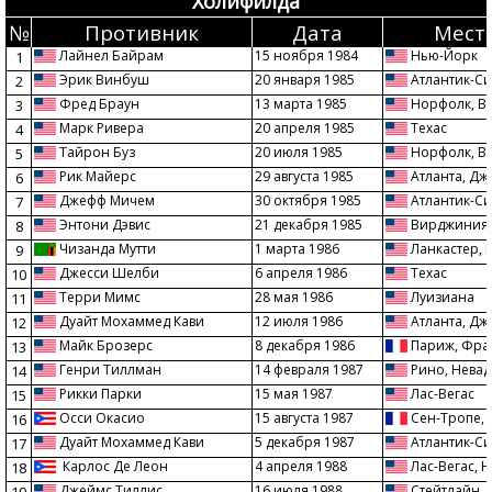
Холифилда
№
Противник
Дата
Мест
Лайнел Байрам
15 ноября 1984
Нью-Йорк
1
Эрик Винбуш
20 января 1985
Атлантик-Си
2
Фред Браун
13 марта 1985
Норфолк, В
3
Марк Ривера
20 апреля 1985
Техас
4
Тайрон Буз
20 июля 1985
Норфолк, В
5
Рик Майерс
29 августа 1985
Атланта, Д
6
Джефф Мичем
30 октября 1985
Атлантик-Си
7
Энтони Дэвис
21 декабря 1985
Вирджиния-
8
Чизанда Мутти
1 марта 1986
Ланкастер, 
9
Джесси Шелби
6 апреля 1986
Техас
10
Терри Мимс
28 мая 1986
Луизиана
11
Дуайт Мохаммед Кави
12 июля 1986
Атланта, Д
12
Майк Брозерс
8 декабря 1986
Париж, Фра
13
Генри Тиллман
14 февраля 1987
Рино, Невад
14
Рикки Парки
15 мая 1987
Лас-Вегас
15
Осси Окасио
15 августа 1987
Сен-Тропе,
16
Дуайт Мохаммед Кави
5 декабря 1987
Атлантик-Си
17
Карлос Де Леон
4 апреля 1988
Лас-Вегас, 
18
Джеймс Тиллис
16 июля 1988
Стейтлайн, 