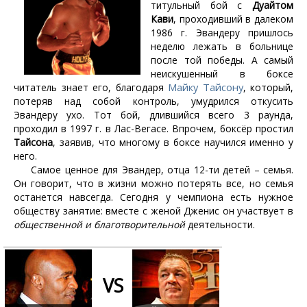
титульный бой с
Дуайтом
Кави
, проходивший в далеком
1986 г. Эвандеру пришлось
неделю лежать в больнице
после той победы. А самый
неискушенный в боксе
Майку Тайсону
читатель знает его, благодаря
, который,
потеряв над собой контроль, умудрился откусить
Эвандеру ухо. Тот бой, длившийся всего 3 раунда,
проходил в 1997 г. в Лас-Вегасе. Впрочем, боксёр простил
Тайсона
, заявив, что многому в боксе научился именно у
него.
Самое ценное для Эвандер, отца 12-ти детей – семья.
Он говорит, что в жизни можно потерять все, но семья
останется навсегда. Сегодня у чемпиона есть нужное
обществу занятие: вместе с женой Дженис он участвует в
общественной и благотворительной
деятельности.
VS