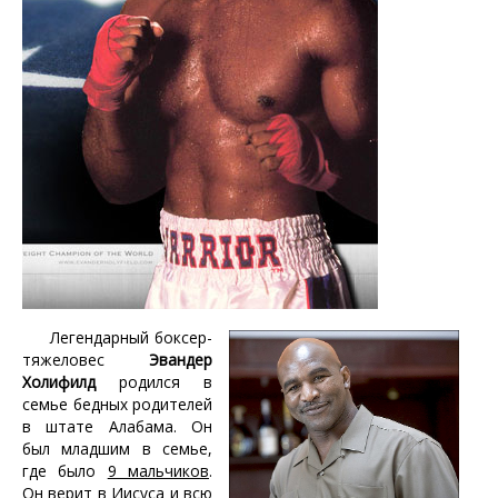
Легендарный боксер-
тяжеловес
Эвандер
Холифилд
родился в
семье бедных родителей
в штате Алабама. Он
был младшим в семье,
где было
9 мальчиков
.
Он верит в Иисуса и всю