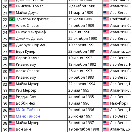
19
Пинклон Томас
9 декабря 1988
Атлантик-Си
20
Майкл Доукс
11 марта 1989
Лас-Вегас
21
Эдилсон Родригес
15 июля 1989
Стейтлайн, 
22
Алекс Стюарт
4 ноября 1989
Атлантик-Си
23
Симус Макдонаф
1 июня 1990
Атлантик-Си
24
Джеймс Даглас
25 октября 1990
Лас-Вегас
25
Джордж Форман
19 апреля 1991
Атлантик-Си
26
Берт Купер
23 ноября 1991
Атланта, Д
27
Ларри Холмс
19 июня 1992
Лас-Вегас
28
Риддик Боу
13 ноября 1992
Лас-Вегас, 
29
Алекс Стюарт
26 июня 1993
Атлантик-Си
30
Риддик Боу
6 ноября 1993
Лас-Вегас
31
Майкл Мурер
22 апреля 1994
Лас-Вегас, 
32
Рэй Мерсер
20 мая 1995
Атлантик-Си
33
Риддик Боу
4 ноября 1995
Лас-Вегас
34
Бобби Чез
10 мая 1996
Нью-Йорк
35
Майк Тайсон
9 ноября 1996
Лас-Вегас, 
36
Майк Тайсон
28 июня 1997
Лас-Вегас
37
Майкл Мурер
8 ноября 1997
Лас-Вегас
38
Вон Бин
19 сентября 1998
Атланта, Д
39