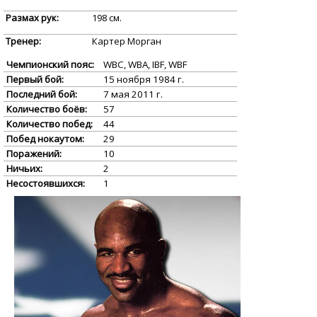
Размах рук:
198 см.
Тренер:
Картер Морган
Чемпионский пояс:
WBC, WBA, IBF, WBF
Первый бой:
15 ноября 1984 г.
Последний бой:
7 мая 2011 г.
Количество боёв:
57
Количество побед:
44
Побед нокаутом:
29
Поражений:
10
Ничьих:
2
Несостоявшихся:
1