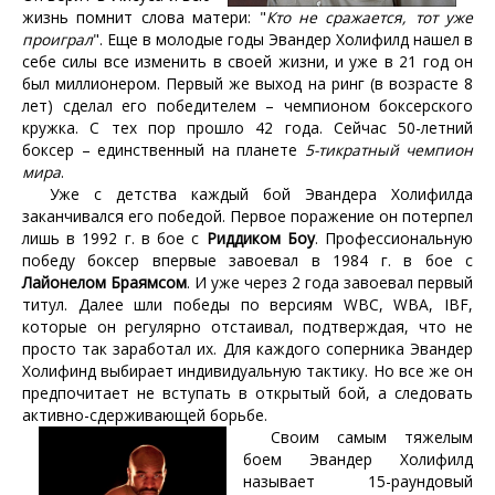
жизнь помнит слова матери: "
Кто не сражается, тот уже
проиграл
". Еще в молодые годы Эвандер Холифилд нашел в
себе силы все изменить в своей жизни, и уже в 21 год он
был миллионером. Первый же выход на ринг (в возрасте 8
лет) сделал его победителем – чемпионом боксерского
кружка. С тех пор прошло 42 года. Сейчас 50-летний
боксер – единственный на планете
5-тикратный чемпион
мира
.
Уже с детства каждый бой Эвандера Холифилда
заканчивался его победой. Первое поражение он потерпел
лишь в 1992 г. в бое с
Риддиком Боу
. Профессиональную
победу боксер впервые завоевал в 1984 г. в бое с
Лайонелом Браямсом
. И уже через 2 года завоевал первый
титул. Далее шли победы по версиям WBC, WBA, IBF,
которые он регулярно отстаивал, подтверждая, что не
просто так заработал их. Для каждого соперника Эвандер
Холифинд выбирает индивидуальную тактику. Но все же он
предпочитает не вступать в открытый бой, а следовать
активно-сдерживающей борьбе.
Своим самым тяжелым
боем Эвандер Холифилд
называет 15-раундовый