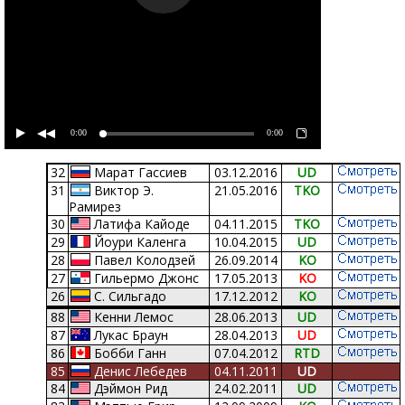
0:00
0:00
32
Марат Гассиев
03.12.2016
UD
31
Виктор Э.
21.05.2016
TKO
Рамирез
30
Латифa Кайоде
04.11.2015
TKO
29
Йоури Каленга
10.04.2015
UD
28
Павел Колодзей
26.09.2014
KO
27
Гильермо Джонс
17.05.2013
KO
26
С. Сильгадо
17.12.2012
KO
25
Шон Кокс
04.04.2012
KO
88
Кенни Лемос
28.06.2013
UD
Джеймс Тони
24
04.11.2011
UD
87
Лукас Браун
28.04.2013
UD
Рой Джонс
23
21.05.2011
KO
86
Бобби Ганн
07.04.2012
RTD
22
Марко Хук
18.12.2010
SD
85
Денис Лебедев
04.11.2011
UD
21
А. Алексеев
17.07.2010
KO
84
Дэймон Рид
24.02.2011
UD
20
Игнасио Эспарса
22.02.2010
KO