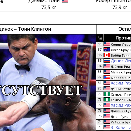
Джеймс Тони
Роберт Клинт
ов
73,5 кг
73,9 кг
динок – Тони Клинтон
Оста
№
Против
88
Кенни Лемо
87
Лукас Браун
86
Бобби Ганн
Денис Ле
85
84
Дэймон Рид
83
Мэттью Гри
82
Фрес Окенд
Хасим Ра
81
80
Дэнни Бэтч
79
Сэмюэл Пит
78
Сэмюэл Пит
Хасим Ра
77
76
Доминик Гу
75
Джон Руис
74
Райделл Бук
Э. Холиф
73