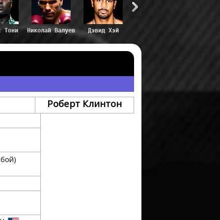
с Тони
Николай Валуев
Дэвид Хэй
Роберт Клинтон
 бой)