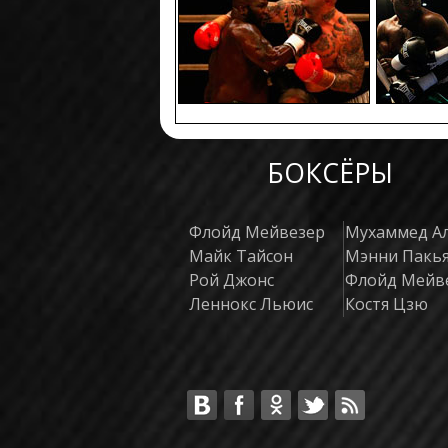
БОКСЁРЫ
Флойд Мейвезер
Мухаммед А
Майк Тайсон
Мэнни Пакь
Рой Джонс
Флойд Мейв
Леннокс Льюис
Костя Цзю