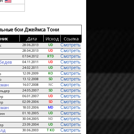
он
льные бои Джеймса Тони
ник
Дата
Исход
Сcылка
28.06.2013
UD
с
28.04.2013
UD
07.04.2012
RTD
бедев
04.11.2011
UD
24.02.2011
UD
12.09.2009
KO
р
13.12.2008
SD
о
хман
16.07.2008
NC
24.05.2007
SD
ельдер
06.01.2007
UD
ер
02.09.2006
SD
ер
хман
18.03.2006
MD
01.10.2005
UD
инн
30.04.2005
ND
23.09.2004
UD
ер
илд
30.06.2003
T KO