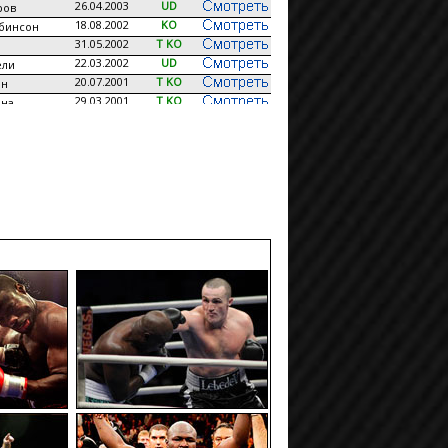
26.04.2003
UD
ров
18.08.2002
KO
бинсон
31.05.2002
T KO
22.03.2002
UD
ели
20.07.2001
T KO
ин
29.03.2001
T KO
ана
03.11.2000
T KO
ер
21.01.2000
MD
рум
08.10.1999
UD
ей
30.07.1999
T KO
н
07.03.1999
T KO
ер
14.06.1997
UD
14.05.1997
MD
22.02.1997
UD
ллум
06.12.1996
UD
иффин
09.08.1996
T KO
ямс
03.07.1996
UD
вер
14.05.1996
T KO
01.03.1996
UD
сон
08.12.1995
KO
т
09.09.1995
DQ
ин
18.06.1995
T KO
ьгадо
30.04.1995
RTD
брик
20.03.1995
T KO