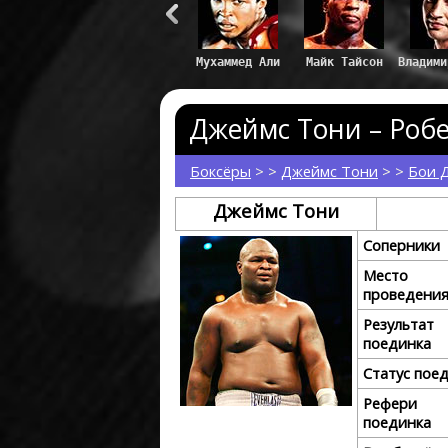
Владим
Джеймс Тони – Робе
Боксёры
> >
Джеймс Тони
> >
Бои 
Джеймс Тони
Соперники
Место
проведени
Результат
поединка
Статус пое
Рефери
поединка