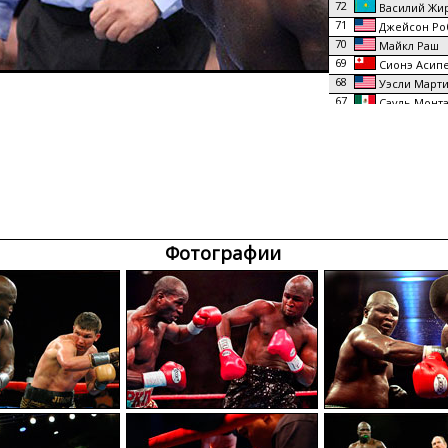
72
Василий Жи
71
Джейсон Ро
70
Майкл Раш
69
Сионэ Асип
68
Уэсли Март
67
Сауль Монт
66
Кортни Батл
65
Терри Макг
64
Рамон Гэрб
63
А. Вашингто
62
Терри Порт
61
Стив Литтл
60
Дрейк Тадзи
Фотографии
59
Майк Макка
58
Монтелл Гр
57
Дюран Виль
56
Чарльз Оли
55
Эрл Батлер
54
Ричард Мэй
53
Грэг Эверет
52
Эрнест Мат
51
Фредди Дел
50
Энтони Хэм
49
Карл Уиллис