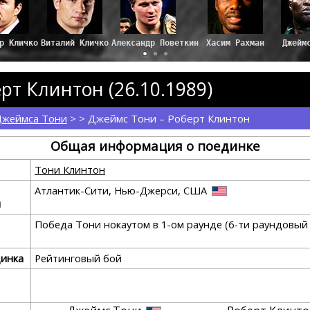
ир Кличко
Виталий Кличко
Александр Поветкин
Хасим Рахман
Джейм
рт Клинтон (26.10.1989)
Джеймса Тони
> > Джеймс Тони – Роберт Клинтон
Общая информация о поединке
Тони Клинтон
Атлантик-Сити, Нью-Джерси, США
я
Победа Тони нокаутом в 1-ом раунде (6-ти раундовый
динка
Рейтинговый бой