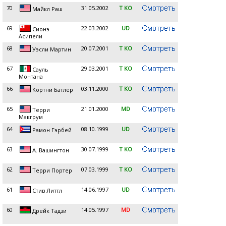
70
31.05.2002
T KO
Майкл Раш
69
22.03.2002
UD
Сионэ
Асипели
68
20.07.2001
T KO
Уэсли Мартин
67
29.03.2001
T KO
Сауль
Монтана
66
03.11.2000
T KO
Кортни Батлер
65
21.01.2000
MD
Терри
Макгрум
64
08.10.1999
UD
Рамон Гэрбей
63
30.07.1999
T KO
А. Вашингтон
62
07.03.1999
T KO
Терри Портер
61
14.06.1997
UD
Стив Литтл
60
14.05.1997
MD
Дрейк Тадзи