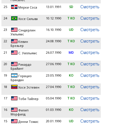
25
13.01.1991
SD
Мерки Соса
24
10.12.1990
T KO
Хосе Сильва
23
16.10.1990
UD
Сэндерлин
Уильямс
22
24.08.1990
T KO
Кевин
Брэзьер
21
26.07.1990
MD
С. Уилльямс
20
27.06.1990
T KO
Рикардо
Брайант
19
23.05.1990
KO
Горацио
Брандан
18
27.04.1990
T KO
Хосе Эстевен
17
05.04.1990
T KO
Тоби Тайлер
16
01.03.1990
KO
Филип
Морфилд
15
20.01.1990
UD
Дэнни Томас