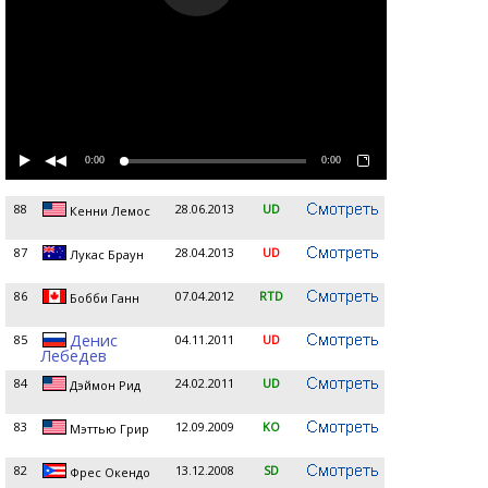
0:00
0:00
88
28.06.2013
UD
Кенни Лемос
87
28.04.2013
UD
Лукас Браун
86
07.04.2012
RTD
Бобби Ганн
Денис
85
04.11.2011
UD
Лебедев
84
24.02.2011
UD
Дэймон Рид
83
12.09.2009
KO
Мэттью Грир
82
13.12.2008
SD
Фрес Окендо