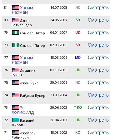
Хасим
81
16.07.2008
NC
Рахман
80
24.05.2007
SD
Дэнни
Бэтчельдер
79
06.01.2007
UD
Сэмюэл Питер
78
02.09.2006
SD
Сэмюэл Питер
Хасим
77
18.03.2006
MD
Рахман
76
01.10.2005
UD
Доминик
Гуинн
75
30.04.2005
ND
Джон Руис
74
23.09.2004
UD
Райделл Букер
Э.
73
30.06.2003
T KO
Холифилд
72
26.04.2003
UD
Василий
Жиров
71
18.08.2002
KO
Джейсон
Робинсон