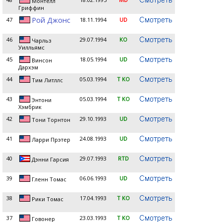
Монтелл
Гриффин
Рой Джонс
47
18.11.1994
UD
46
29.07.1994
KO
Чарльз
Уилльямс
45
18.05.1994
UD
Винсон
Дархэм
44
05.03.1994
T KO
Тим Литллс
43
05.03.1994
T KO
Энтони
Хэмбрик
42
29.10.1993
UD
Тони Торнтон
41
24.08.1993
UD
Ларри Прэтер
40
29.07.1993
RTD
Дэнни Гарсия
39
06.06.1993
UD
Гленн Томас
38
17.04.1993
T KO
Рики Томас
37
23.03.1993
T KO
Говонер