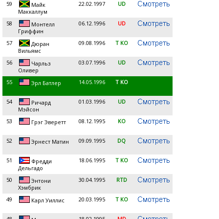
59
22.02.1997
UD
Майк
Маккаллум
58
06.12.1996
UD
Монтелл
Гриффин
57
09.08.1996
T KO
Дюран
Вильямс
56
03.07.1996
UD
Чарльз
Оливер
55
14.05.1996
T KO
Эрл Батлер
54
01.03.1996
UD
Ричард
Мэйсон
53
08.12.1995
KO
Грэг Эверетт
52
09.09.1995
DQ
Эрнест Матин
51
18.06.1995
T KO
Фредди
Дельгадо
50
30.04.1995
RTD
Энтони
Хэмбрик
49
20.03.1995
T KO
Карл Уиллис
48
18.02.1995
MD