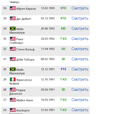
Чаверс
36
13.02.1993
RTD
Айрен Баркли
35
05.12.1992
RTD
Даг ДеВитт
34
29.08.1992
MD
Майк
Маккаллум
33
26.05.1992
T KO
Рики
Стэйкхаус
32
11.04.1992
UD
Гленн Вольф
31
08.02.1992
SD
Дэйв Тибери
30
13.12.1991
PTS
Майк
Маккаллум
29
12.10.1991
T KO
Франческо
Аквила
28
29.06.1991
SD
Реджи
Джонсон
27
10.05.1991
T KO
Майкл Нанн
26
31.03.1991
T KO
Альберто
Гонсалес