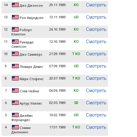
14
29.11.1989
KO
Джо Джонсон
13
13.11.1989
UD
Рон Амундсен
12
26.10.1989
KO
Роберт
Клинтон
11
12.10.1989
KO
Рикардо
Симпсон
10
21.09.1989
T KO
Джо Саммерс
9
07.09.1989
UD
Лемарк Дэвис
8
20.07.1989
T KO
Марк Стэфенс
7
06.06.1989
KO
Стив Чейни
6
02.05.1989
SD
Артур Уиллис
5
16.02.1989
UD
Джеймс
Фернандес
4
17.01.1989
T KO
Сэмми
Дженкинс