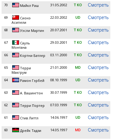
70
31.05.2002
T KO
Майкл Раш
69
22.03.2002
UD
Сионэ
Асипели
68
20.07.2001
T KO
Уэсли Мартин
67
29.03.2001
T KO
Сауль
Монтана
66
03.11.2000
T KO
Кортни Батлер
65
21.01.2000
MD
Терри
Макгрум
64
08.10.1999
UD
Рамон Гэрбей
63
30.07.1999
T KO
А. Вашингтон
62
07.03.1999
T KO
Терри Портер
61
14.06.1997
UD
Стив Литтл
60
14.05.1997
MD
Дрейк Тадзи