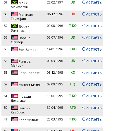
59
22.02.1997
UD
Майк
Маккаллум
58
06.12.1996
UD
Монтелл
Гриффин
57
09.08.1996
T KO
Дюран
Вильямс
56
03.07.1996
UD
Чарльз
Оливер
55
14.05.1996
T KO
Эрл Батлер
54
01.03.1996
UD
Ричард
Мэйсон
53
08.12.1995
KO
Грэг Эверетт
52
09.09.1995
DQ
Эрнест Матин
51
18.06.1995
T KO
Фредди
Дельгадо
50
30.04.1995
RTD
Энтони
Хэмбрик
49
20.03.1995
T KO
Карл Уиллис
48
18.02.1995
MD