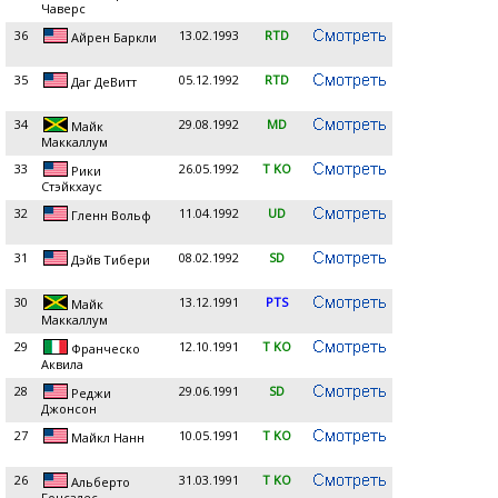
Чаверс
36
13.02.1993
RTD
Айрен Баркли
35
05.12.1992
RTD
Даг ДеВитт
34
29.08.1992
MD
Майк
Маккаллум
33
26.05.1992
T KO
Рики
Стэйкхаус
32
11.04.1992
UD
Гленн Вольф
31
08.02.1992
SD
Дэйв Тибери
30
13.12.1991
PTS
Майк
Маккаллум
29
12.10.1991
T KO
Франческо
Аквила
28
29.06.1991
SD
Реджи
Джонсон
27
10.05.1991
T KO
Майкл Нанн
26
31.03.1991
T KO
Альберто
Гонсалес