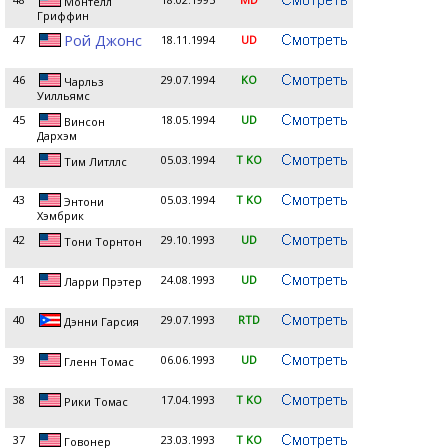
Монтелл
Гриффин
Рой Джонс
47
18.11.1994
UD
46
29.07.1994
KO
Чарльз
Уилльямс
45
18.05.1994
UD
Винсон
Дархэм
44
05.03.1994
T KO
Тим Литллс
43
05.03.1994
T KO
Энтони
Хэмбрик
42
29.10.1993
UD
Тони Торнтон
41
24.08.1993
UD
Ларри Прэтер
40
29.07.1993
RTD
Дэнни Гарсия
39
06.06.1993
UD
Гленн Томас
38
17.04.1993
T KO
Рики Томас
37
23.03.1993
T KO
Говонер