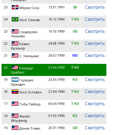
25
13.01.1991
SD
Мерки Соса
24
10.12.1990
T KO
Хосе Сильва
23
16.10.1990
UD
Сэндерлин
Уильямс
22
24.08.1990
T KO
Кевин
Брэзьер
21
26.07.1990
MD
С. Уилльямс
20
27.06.1990
T KO
Рикардо
Брайант
19
23.05.1990
KO
Горацио
Брандан
18
27.04.1990
T KO
Хосе Эстевен
17
05.04.1990
T KO
Тоби Тайлер
16
01.03.1990
KO
Филип
Морфилд
15
20.01.1990
UD
Дэнни Томас