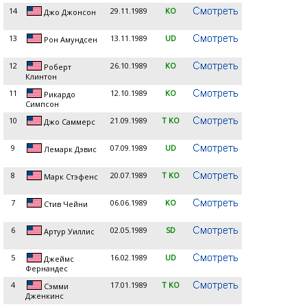
14
29.11.1989
KO
Джо Джонсон
13
13.11.1989
UD
Рон Амундсен
12
26.10.1989
KO
Роберт
Клинтон
11
12.10.1989
KO
Рикардо
Симпсон
10
21.09.1989
T KO
Джо Саммерс
9
07.09.1989
UD
Лемарк Дэвис
8
20.07.1989
T KO
Марк Стэфенс
7
06.06.1989
KO
Стив Чейни
6
02.05.1989
SD
Артур Уиллис
5
16.02.1989
UD
Джеймс
Фернандес
4
17.01.1989
T KO
Сэмми
Дженкинс