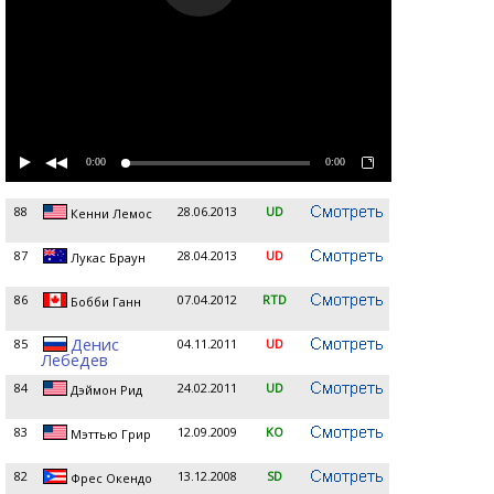
0:00
0:00
88
28.06.2013
UD
Кенни Лемос
87
28.04.2013
UD
Лукас Браун
86
07.04.2012
RTD
Бобби Ганн
Денис
85
04.11.2011
UD
Лебедев
84
24.02.2011
UD
Дэймон Рид
83
12.09.2009
KO
Мэттью Грир
82
13.12.2008
SD
Фрес Окендо