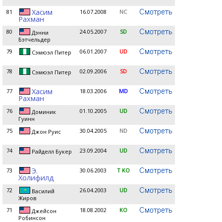
Хасим
81
16.07.2008
NC
Рахман
80
24.05.2007
SD
Дэнни
Бэтчельдер
79
06.01.2007
UD
Сэмюэл Питер
78
02.09.2006
SD
Сэмюэл Питер
Хасим
77
18.03.2006
MD
Рахман
76
01.10.2005
UD
Доминик
Гуинн
75
30.04.2005
ND
Джон Руис
74
23.09.2004
UD
Райделл Букер
Э.
73
30.06.2003
T KO
Холифилд
72
26.04.2003
UD
Василий
Жиров
71
18.08.2002
KO
Джейсон
Робинсон