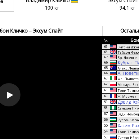
Владимир Кличко
Эксум Спай
ов
100 кг
94,1 кг
бои Кличко – Эксум Спайт
Осталь
№
Бои
69
Энтони Джо
68
Тайсон Фью
67
Бр. Дженнин
Кубрат П
66
65
Алекс Леап
А. Повет
64
63
Фр. Пьянета
62
Мариуш Вах
61
Тони Томпс
60
Ж. Мормек
Дэвид Хэ
59
58
Сэмюэл Пит
57
Эдди Чембе
56
Руслан Чага
Хасим Ра
55
54
Тони Томпс
53
Султан Ибра