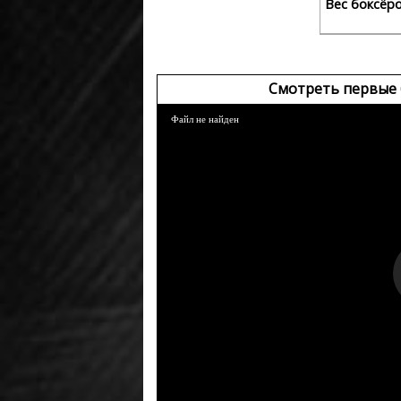
Вес боксёр
Смотреть первые 
Файл не найден