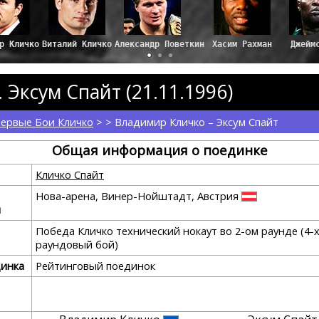
Виталий Кличко
Александр Поветкин
Хасим Рахман
Джейм
Эксум Спайт (21.11.1996)
ервые Бои Кличко
> > Владимир Кличко – Эксум Спайт
Общая информация о поединке
Кличко Спайт
Нова-арена, Винер-Нойштадт, Австрия
я
Победа Кличко технический нокаут во 2-ом раунде (4-
раундовый бой)
динка
Рейтинговый поединок