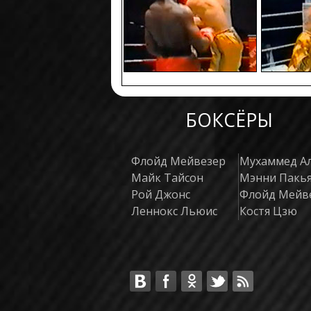
БОКСЁРЫ
Флойд Мейвезер
Мухаммед А
Майк Тайсон
Мэнни Пакь
Рой Джонс
Флойд Мейв
Леннокс Льюис
Костя Цзю