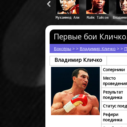
Первые бои Кличко. 
Боксёры
> >
Владимир Кличко
> >
П
Владимир Кличко
Соперники
Место
проведени
Результат
поединка
Статус пое
Рефери
поединка