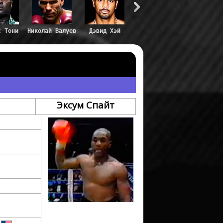
с Тони
Николай Валуев
Дэвид Хэй
Эксум Спайт
х