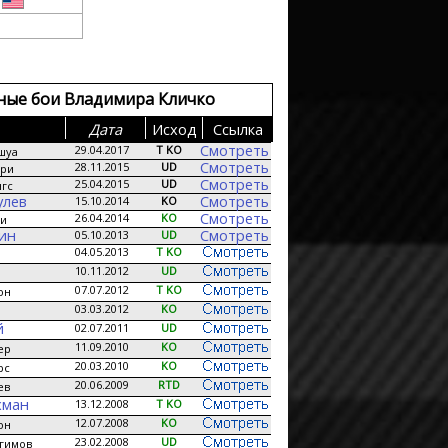
т
ные бои Владимира Кличко
Дата
Исход
Сcылка
Смотреть
29.04.2017
T KO
шуа
Смотреть
28.11.2015
UD
ри
Смотреть
25.04.2015
UD
гс
улев
Смотреть
15.10.2014
KO
Смотреть
26.04.2014
KO
аи
кин
Смотреть
05.10.2013
UD
04.05.2013
T KO
10.11.2012
UD
07.07.2012
T KO
он
03.03.2012
KO
й
02.07.2011
UD
11.09.2010
KO
ер
20.03.2010
KO
рс
20.06.2009
RTD
ев
хман
13.12.2008
T KO
12.07.2008
KO
он
23.02.2008
UD
гимов