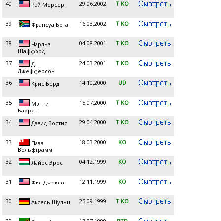
40
29.06.2002
T KO
Рэй Мерсер
39
16.03.2002
T KO
Франсуа Бота
38
04.08.2001
T KO
Чарльз
Шаффорд
37
24.03.2001
T KO
Д.
Джефферсон
36
14.10.2000
UD
Крис Бёрд
35
15.07.2000
T KO
Монти
Барретт
34
29.04.2000
T KO
Дэвид Бостис
33
18.03.2000
KO
Паэа
Вольфграмм
32
04.12.1999
KO
Лайос Эрос
31
12.11.1999
KO
Фил Джексон
30
25.09.1999
T KO
Аксель Шульц
29
17.07.1999
RTD