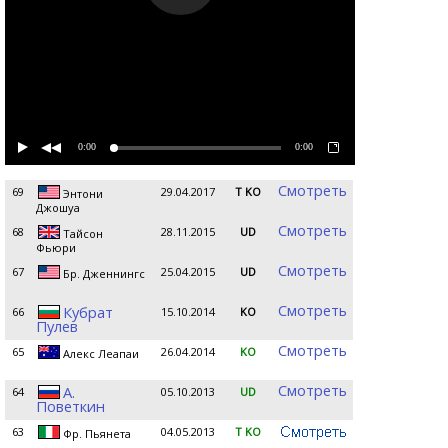
0:00
0:00
Смотреть
69
29.04.2017
T KO
Энтони
Джошуа
Смотреть
68
28.11.2015
UD
Тайсон
Фьюри
Смотреть
67
25.04.2015
UD
Бр. Дженнингс
Смотреть
Кубрат
66
15.10.2014
KO
Пулев
Смотреть
65
26.04.2014
KO
Алекс Леапаи
Смотреть
А.
64
05.10.2013
UD
Поветкин
63
04.05.2013
T KO
Фр. Пьянета