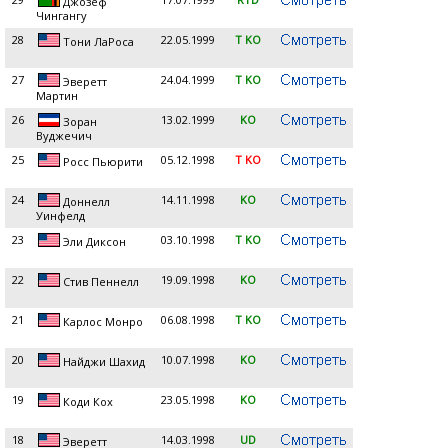
Джозеф
Чингангу
28
22.05.1999
T KO
Тони ЛаРоса
27
24.04.1999
T KO
Эверетт
Мартин
26
13.02.1999
KO
Зоран
Вуджечич
25
05.12.1998
T KO
Росс Пьюрити
24
14.11.1998
KO
Доннелл
Уинфелд
23
03.10.1998
T KO
Эли Диксон
22
19.09.1998
KO
Стив Пеннелл
21
06.08.1998
T KO
Карлос Монро
20
10.07.1998
KO
Найджи Шахид
19
23.05.1998
KO
Коди Кох
18
14.03.1998
UD
Эверетт