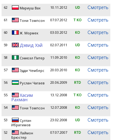
62
10.11.2012
UD
Мариуш Вах
61
07.07.2012
T KO
Тони Томпсон
60
03.03.2012
KO
Ж. Мормек
Дэвид Хэй
59
02.07.2011
UD
58
11.09.2010
KO
Сэмюэл Питер
57
20.03.2010
KO
Эдди Чемберс
56
20.06.2009
RTD
Руслан Чагаев
Хасим
55
13.12.2008
T KO
Рахман
54
12.07.2008
KO
Тони Томпсон
53
23.02.2008
UD
Султан
Ибрагимов
52
07.07.2007
RTD
Лаймон
Брюстер