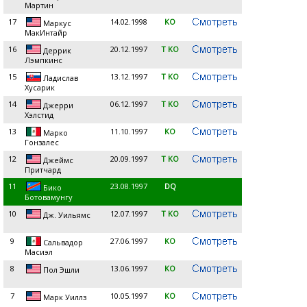
Мартин
17
14.02.1998
KO
Маркус
МакИнтайр
16
20.12.1997
T KO
Деррик
Лэмпкинс
15
13.12.1997
T KO
Ладислав
Хусарик
14
06.12.1997
T KO
Джерри
Хэлстид
13
11.10.1997
KO
Марко
Гонзалес
12
20.09.1997
T KO
Джеймс
Притчард
11
23.08.1997
DQ
Бико
Ботовамунгу
10
12.07.1997
T KO
Дж. Уильямс
9
27.06.1997
KO
Сальвадор
Масиэл
8
13.06.1997
KO
Пол Эшли
7
10.05.1997
KO
Марк Уиллз