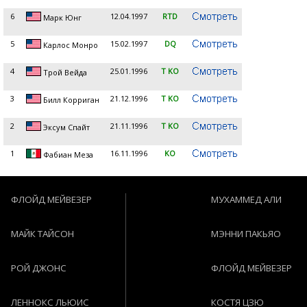
6
12.04.1997
RTD
Марк Юнг
5
15.02.1997
DQ
Карлос Монро
4
25.01.1996
T KO
Трой Вейда
3
21.12.1996
T KO
Билл Корриган
2
21.11.1996
T KO
Эксум Спайт
1
16.11.1996
KO
Фабиан Меза
ФЛОЙД МЕЙВЕЗЕР
МУХАММЕД АЛИ
МАЙК ТАЙСОН
МЭННИ ПАКЬЯО
РОЙ ДЖОНС
ФЛОЙД МЕЙВЕЗЕР
ЛЕННОКС ЛЬЮИС
КОСТЯ ЦЗЮ