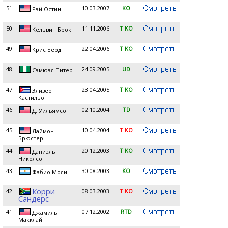
51
10.03.2007
KO
Рэй Остин
50
11.11.2006
T KO
Кельвин Брок
49
22.04.2006
T KO
Крис Бёрд
48
24.09.2005
UD
Сэмюэл Питер
47
23.04.2005
T KO
Элизео
Кастильо
46
02.10.2004
TD
Д. Уильямсон
45
10.04.2004
T KO
Лаймон
Брюстер
44
20.12.2003
T KO
Даниэль
Николсон
43
30.08.2003
KO
Фабио Моли
Корри
42
08.03.2003
T KO
Сандерс
41
07.12.2002
RTD
Джамиль
Макклайн