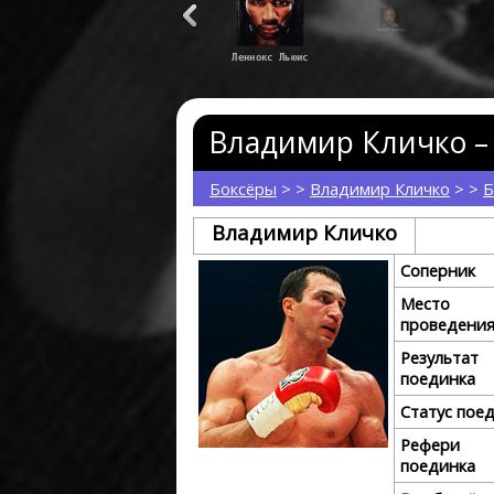
Леннокс Льюис
Эвандер Холифилд
Корр
Владимир Кличко – 
Боксёры
> >
Владимир Кличко
> >
Б
Владимир Кличко
Соперник
Место
проведени
Результат
поединка
Статус пое
Рефери
поединка