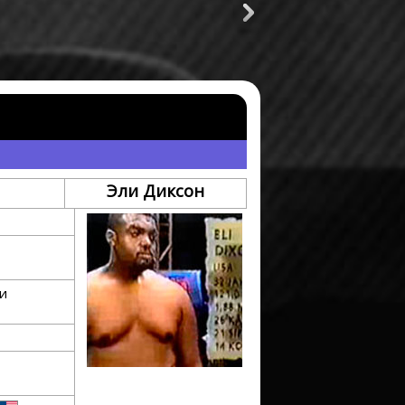
Мэнни Пакьяо
Рой Джонс
исора
Эли Диксон
ти