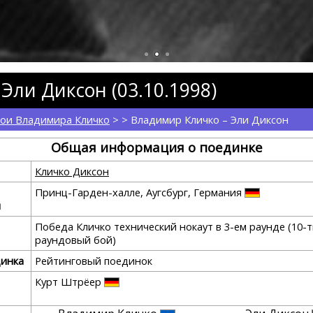
и Сандерс
Кубрат Пулев
Кен Нортон
Деонтей Уайлдер
Дерек Ч
Эли Диксон (03.10.1998)
ои Владимира Кличко
> > Владимир Кличко – Эли Диксон
Общая информация о поединке
Кличко Диксон
Принц-Гарден-халле, Аугсбург, Германия
я
Победа Кличко технический нокаут в 3-ем раунде (10-
раундовый бой)
динка
Рейтинговый поединок
Курт Штрёер