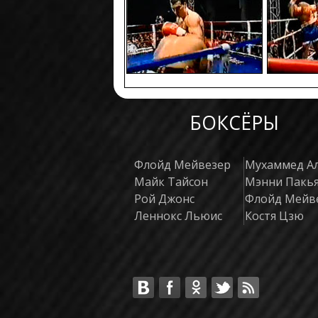
БОКСЁРЫ
Флойд Мейвезер
Мухаммед А
Майк Тайсон
Мэнни Пакь
Рой Джонс
Флойд Мейв
Леннокс Льюис
Костя Цзю