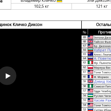
Владимир Кличко
Эли Диксон
ов
102,5 кг
121 кг
динок Кличко Диксон
Осталь
№
Против
69
Энтони Джо
68
Тайсон Фью
67
Бр. Дженнин
Кубрат П
66
65
Алекс Леап
А. Повет
64
63
Фр. Пьянета
62
Мариуш Вах
61
Тони Томпс
60
Ж. Мормек
Дэвид Хэ
59
58
Сэмюэл Пит
57
Эдди Чембе
56
Руслан Чага
Хасим Ра
55
54
Тони Томпс
53
Султан Ибра