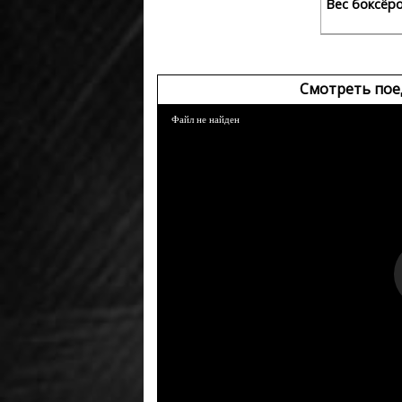
Вес боксёр
Смотреть пое
Файл не найден