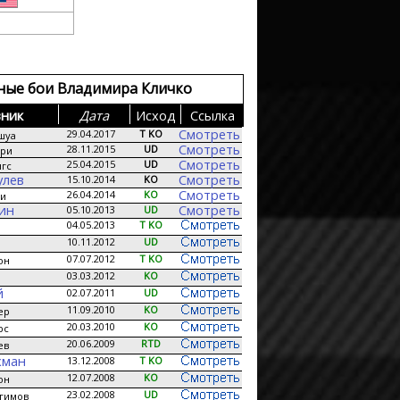
ные бои Владимира Кличко
ник
Дата
Исход
Сcылка
Смотреть
29.04.2017
T KO
шуа
Смотреть
28.11.2015
UD
ри
Смотреть
25.04.2015
UD
гс
улев
Смотреть
15.10.2014
KO
Смотреть
26.04.2014
KO
аи
кин
Смотреть
05.10.2013
UD
04.05.2013
T KO
10.11.2012
UD
07.07.2012
T KO
он
03.03.2012
KO
й
02.07.2011
UD
11.09.2010
KO
ер
20.03.2010
KO
рс
20.06.2009
RTD
ев
хман
13.12.2008
T KO
12.07.2008
KO
он
23.02.2008
UD
гимов