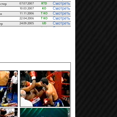
07.07.2007
RTD
стер
10.03.2007
KO
11.11.2006
T KO
ок
22.04.2006
T KO
24.09.2005
UD
ер
23.04.2005
T KO
ильо
02.10.2004
TD
н
10.04.2004
T KO
стер
20.12.2003
T KO
колсон
30.08.2003
KO
ндерс
08.03.2003
T KO
07.12.2002
RTD
кклайн
29.06.2002
T KO
16.03.2002
T KO
а
04.08.2001
T KO
форд
24.03.2001
T KO
сон
14.10.2000
UD
15.07.2000
T KO
етт
29.04.2000
T KO
с
18.03.2000
KO
грамм
04.12.1999
KO
12.11.1999
KO
н
25.09.1999
T KO
ьц