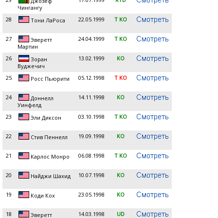
Джозеф
Чингангу
28
22.05.1999
T KO
Тони ЛаРоса
27
24.04.1999
T KO
Эверетт
Мартин
26
13.02.1999
KO
Зоран
Вуджечич
25
05.12.1998
T KO
Росс Пьюрити
24
14.11.1998
KO
Доннелл
Уинфелд
23
03.10.1998
T KO
Эли Диксон
22
19.09.1998
KO
Стив Пеннелл
21
06.08.1998
T KO
Карлос Монро
20
10.07.1998
KO
Найджи Шахид
19
23.05.1998
KO
Коди Кох
18
14.03.1998
UD
Эверетт