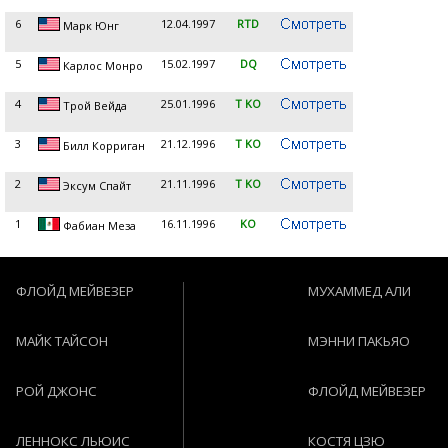
6
12.04.1997
RTD
Марк Юнг
5
15.02.1997
DQ
Карлос Монро
4
25.01.1996
T KO
Трой Вейда
3
21.12.1996
T KO
Билл Корриган
2
21.11.1996
T KO
Эксум Спайт
1
16.11.1996
KO
Фабиан Меза
ФЛОЙД МЕЙВЕЗЕР
МУХАММЕД АЛИ
МАЙК ТАЙСОН
МЭННИ ПАКЬЯО
РОЙ ДЖОНС
ФЛОЙД МЕЙВЕЗЕР
ЛЕННОКС ЛЬЮИС
КОСТЯ ЦЗЮ