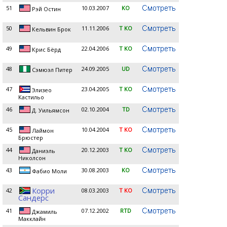
51
10.03.2007
KO
Рэй Остин
50
11.11.2006
T KO
Кельвин Брок
49
22.04.2006
T KO
Крис Бёрд
48
24.09.2005
UD
Сэмюэл Питер
47
23.04.2005
T KO
Элизео
Кастильо
46
02.10.2004
TD
Д. Уильямсон
45
10.04.2004
T KO
Лаймон
Брюстер
44
20.12.2003
T KO
Даниэль
Николсон
43
30.08.2003
KO
Фабио Моли
Корри
42
08.03.2003
T KO
Сандерс
41
07.12.2002
RTD
Джамиль
Макклайн