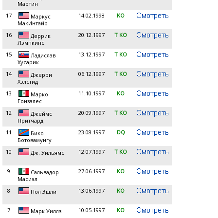
Мартин
17
14.02.1998
KO
Маркус
МакИнтайр
16
20.12.1997
T KO
Деррик
Лэмпкинс
15
13.12.1997
T KO
Ладислав
Хусарик
14
06.12.1997
T KO
Джерри
Хэлстид
13
11.10.1997
KO
Марко
Гонзалес
12
20.09.1997
T KO
Джеймс
Притчард
11
23.08.1997
DQ
Бико
Ботовамунгу
10
12.07.1997
T KO
Дж. Уильямс
9
27.06.1997
KO
Сальвадор
Масиэл
8
13.06.1997
KO
Пол Эшли
7
10.05.1997
KO
Марк Уиллз