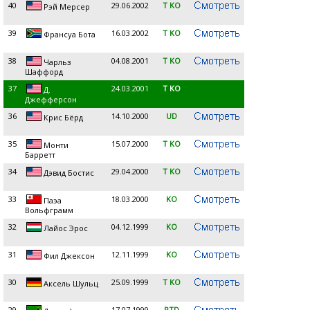
40
29.06.2002
T KO
Рэй Мерсер
39
16.03.2002
T KO
Франсуа Бота
38
04.08.2001
T KO
Чарльз
Шаффорд
37
24.03.2001
T KO
Д.
Джефферсон
36
14.10.2000
UD
Крис Бёрд
35
15.07.2000
T KO
Монти
Барретт
34
29.04.2000
T KO
Дэвид Бостис
33
18.03.2000
KO
Паэа
Вольфграмм
32
04.12.1999
KO
Лайос Эрос
31
12.11.1999
KO
Фил Джексон
30
25.09.1999
T KO
Аксель Шульц
29
17.07.1999
RTD