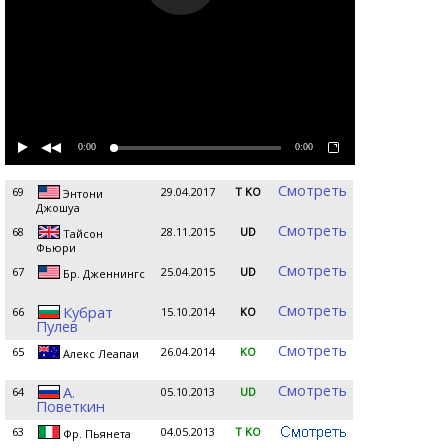
0:00
0:00
Смотреть
69
29.04.2017
T KO
Энтони
Джошуа
Смотреть
68
28.11.2015
UD
Тайсон
Фьюри
Смотреть
67
25.04.2015
UD
Бр. Дженнингс
Смотреть
Кубрат
66
15.10.2014
KO
Пулев
Смотреть
65
26.04.2014
KO
Алекс Леапаи
Смотреть
А.
64
05.10.2013
UD
Поветкин
63
04.05.2013
T KO
Фр. Пьянета