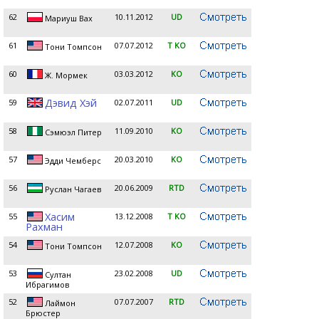
62
10.11.2012
UD
Мариуш Вах
61
07.07.2012
T KO
Тони Томпсон
60
03.03.2012
KO
Ж. Мормек
Дэвид Хэй
59
02.07.2011
UD
58
11.09.2010
KO
Сэмюэл Питер
57
20.03.2010
KO
Эдди Чемберс
56
20.06.2009
RTD
Руслан Чагаев
Хасим
55
13.12.2008
T KO
Рахман
54
12.07.2008
KO
Тони Томпсон
53
23.02.2008
UD
Султан
Ибрагимов
52
07.07.2007
RTD
Лаймон
Брюстер