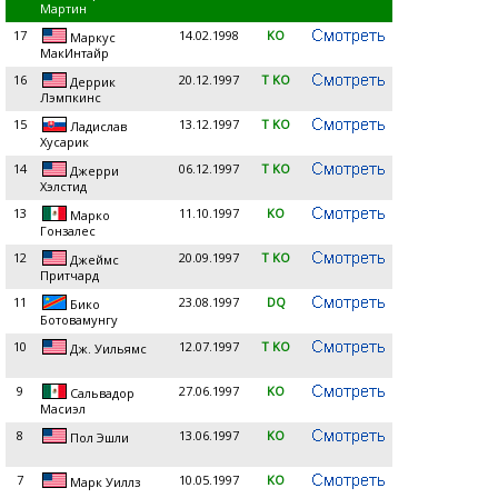
Мартин
17
14.02.1998
KO
Маркус
МакИнтайр
16
20.12.1997
T KO
Деррик
Лэмпкинс
15
13.12.1997
T KO
Ладислав
Хусарик
14
06.12.1997
T KO
Джерри
Хэлстид
13
11.10.1997
KO
Марко
Гонзалес
12
20.09.1997
T KO
Джеймс
Притчард
11
23.08.1997
DQ
Бико
Ботовамунгу
10
12.07.1997
T KO
Дж. Уильямс
9
27.06.1997
KO
Сальвадор
Масиэл
8
13.06.1997
KO
Пол Эшли
7
10.05.1997
KO
Марк Уиллз