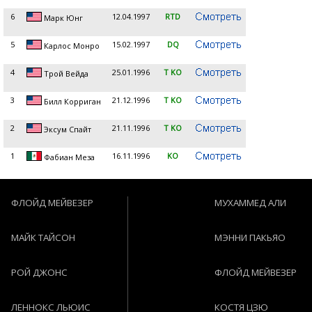
6
12.04.1997
RTD
Марк Юнг
5
15.02.1997
DQ
Карлос Монро
4
25.01.1996
T KO
Трой Вейда
3
21.12.1996
T KO
Билл Корриган
2
21.11.1996
T KO
Эксум Спайт
1
16.11.1996
KO
Фабиан Меза
ФЛОЙД МЕЙВЕЗЕР
МУХАММЕД АЛИ
МАЙК ТАЙСОН
МЭННИ ПАКЬЯО
РОЙ ДЖОНС
ФЛОЙД МЕЙВЕЗЕР
ЛЕННОКС ЛЬЮИС
КОСТЯ ЦЗЮ