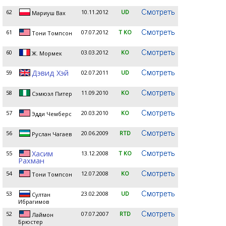
62
10.11.2012
UD
Мариуш Вах
61
07.07.2012
T KO
Тони Томпсон
60
03.03.2012
KO
Ж. Мормек
Дэвид Хэй
59
02.07.2011
UD
58
11.09.2010
KO
Сэмюэл Питер
57
20.03.2010
KO
Эдди Чемберс
56
20.06.2009
RTD
Руслан Чагаев
Хасим
55
13.12.2008
T KO
Рахман
54
12.07.2008
KO
Тони Томпсон
53
23.02.2008
UD
Султан
Ибрагимов
52
07.07.2007
RTD
Лаймон
Брюстер