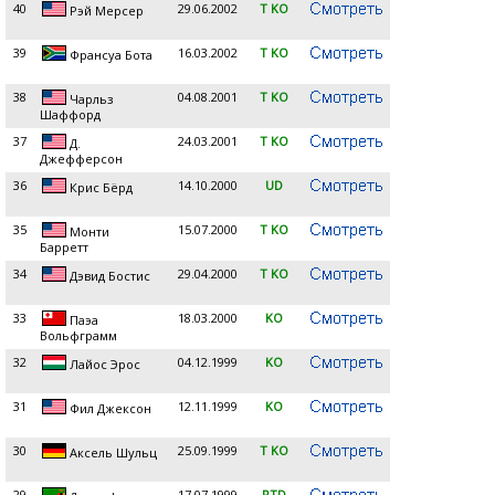
40
29.06.2002
T KO
Рэй Мерсер
39
16.03.2002
T KO
Франсуа Бота
38
04.08.2001
T KO
Чарльз
Шаффорд
37
24.03.2001
T KO
Д.
Джефферсон
36
14.10.2000
UD
Крис Бёрд
35
15.07.2000
T KO
Монти
Барретт
34
29.04.2000
T KO
Дэвид Бостис
33
18.03.2000
KO
Паэа
Вольфграмм
32
04.12.1999
KO
Лайос Эрос
31
12.11.1999
KO
Фил Джексон
30
25.09.1999
T KO
Аксель Шульц
29
17.07.1999
RTD