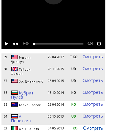
0:00
0:00
Смотреть
69
29.04.2017
T KO
Энтони
Джошуа
Смотреть
68
28.11.2015
UD
Тайсон
Фьюри
Смотреть
67
25.04.2015
UD
Бр. Дженнингс
Смотреть
Кубрат
66
15.10.2014
KO
Пулев
Смотреть
65
26.04.2014
KO
Алекс Леапаи
Смотреть
А.
64
05.10.2013
UD
Поветкин
63
04.05.2013
T KO
Фр. Пьянета