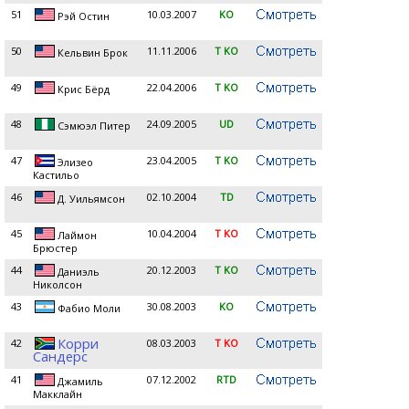
51
10.03.2007
KO
Рэй Остин
50
11.11.2006
T KO
Кельвин Брок
49
22.04.2006
T KO
Крис Бёрд
48
24.09.2005
UD
Сэмюэл Питер
47
23.04.2005
T KO
Элизео
Кастильо
46
02.10.2004
TD
Д. Уильямсон
45
10.04.2004
T KO
Лаймон
Брюстер
44
20.12.2003
T KO
Даниэль
Николсон
43
30.08.2003
KO
Фабио Моли
Корри
42
08.03.2003
T KO
Сандерс
41
07.12.2002
RTD
Джамиль
Макклайн