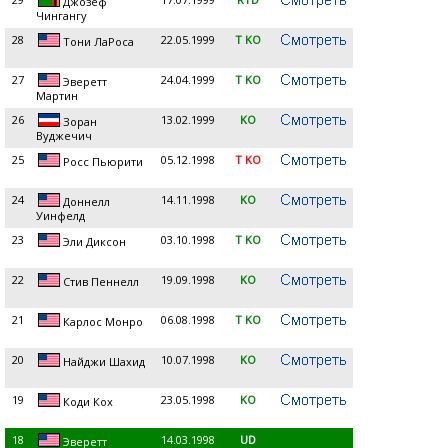
Джозеф
Чингангу
28
22.05.1999
T KO
Тони ЛаРоса
27
24.04.1999
T KO
Эверетт
Мартин
26
13.02.1999
KO
Зоран
Вуджечич
25
05.12.1998
T KO
Росс Пьюрити
24
14.11.1998
KO
Доннелл
Уинфелд
23
03.10.1998
T KO
Эли Диксон
22
19.09.1998
KO
Стив Пеннелл
21
06.08.1998
T KO
Карлос Монро
20
10.07.1998
KO
Найджи Шахид
19
23.05.1998
KO
Коди Кох
18
14.03.1998
UD
Эверетт