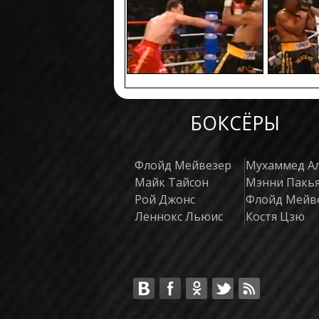
БОКСЁРЫ
Флойд Мейвезер
Мухаммед А
Майк Тайсон
Мэнни Пакь
Рой Джонс
Флойд Мейв
Леннокс Льюис
Костя Цзю