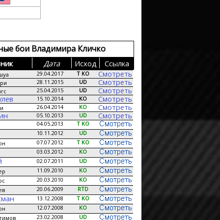
ные бои Владимира Кличко
ник
Дата
Исход
Сcылка
Смотреть
29.04.2017
T KO
шуа
Смотреть
28.11.2015
UD
ри
Смотреть
25.04.2015
UD
гс
улев
Смотреть
15.10.2014
KO
Смотреть
26.04.2014
KO
аи
кин
Смотреть
05.10.2013
UD
04.05.2013
T KO
10.11.2012
UD
07.07.2012
T KO
он
03.03.2012
KO
й
02.07.2011
UD
11.09.2010
KO
ер
20.03.2010
KO
рс
20.06.2009
RTD
ев
хман
13.12.2008
T KO
12.07.2008
KO
он
23.02.2008
UD
гимов