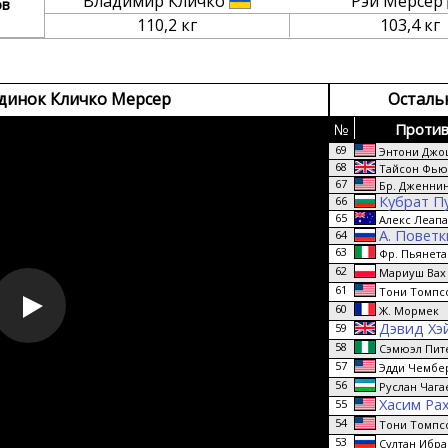
Владимир Кличко
Рэй Мерсер
ов
110,2 кг
103,4 кг
динок Кличко Мерсер
Осталь
№
Против
69
Энтони Джо
68
Тайсон Фью
67
Бр. Дженнин
Кубрат П
66
65
Алекс Леап
А. Повет
64
63
Фр. Пьянета
62
Мариуш Вах
61
Тони Томпс
60
Ж. Мормек
Дэвид Хэ
59
58
Сэмюэл Пит
57
Эдди Чембе
56
Руслан Чага
Хасим Ра
55
54
Тони Томпс
53
Султан Ибра