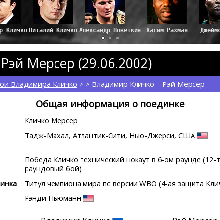
ир Кличко
Виталий Кличко
Александр Поветкин
Хасим Рахман
Джейм
Рэй Мерсер (29.06.2002)
ои Владимира Кличко
> > Владимир Кличко – Рэй Мерсер
Общая информация о поединке
Кличко Мерсер
Тадж-Махал, Атлантик-Сити, Нью-Джерси, США
я
Победа Кличко технический нокаут в 6-ом раунде (12-
раундовый бой)
динка
Титул чемпиона мира по версии WBO (4-ая защита Кли
Рэнди Ньюманн