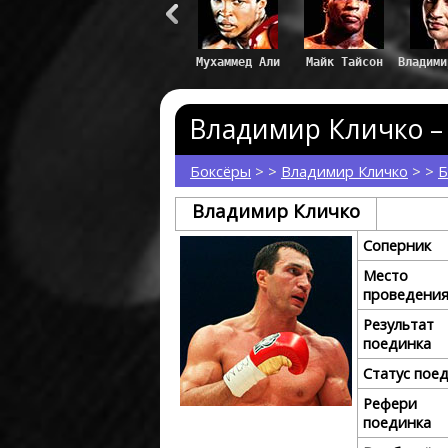
Владим
Владимир Кличко – 
Боксёры
> >
Владимир Кличко
> >
Б
Владимир Кличко
Соперник
Место
проведени
Результат
поединка
Статус пое
Рефери
поединка