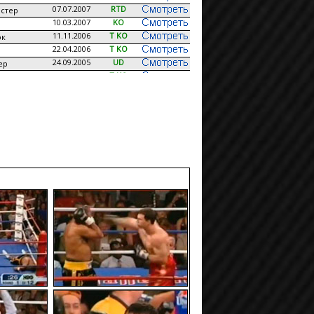
07.07.2007
RTD
стер
10.03.2007
KO
11.11.2006
T KO
ок
22.04.2006
T KO
24.09.2005
UD
ер
23.04.2005
T KO
ильо
02.10.2004
TD
н
10.04.2004
T KO
стер
20.12.2003
T KO
колсон
30.08.2003
KO
ндерс
08.03.2003
T KO
07.12.2002
RTD
кклайн
29.06.2002
T KO
16.03.2002
T KO
а
04.08.2001
T KO
форд
24.03.2001
T KO
сон
14.10.2000
UD
15.07.2000
T KO
етт
29.04.2000
T KO
с
18.03.2000
KO
грамм
04.12.1999
KO
12.11.1999
KO
н
25.09.1999
T KO
ьц
17.07.1999
RTD