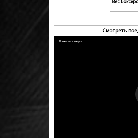
Вес боксёр
Смотреть пое
Файл не найден