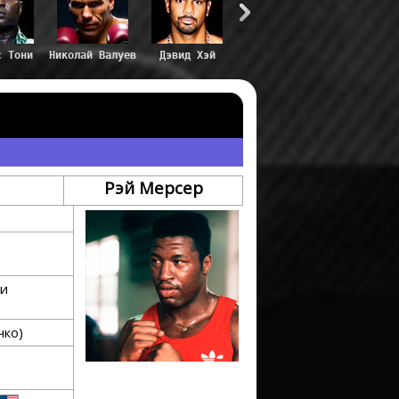
с Тони
Николай Валуев
Дэвид Хэй
Рэй Мерсер
ти
чко)