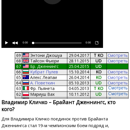
0:00
0:00
Смотреть
69
Энтони Джошуа
29.04.2017
T KO
Смотреть
68
Тайсон Фьюри
28.11.2015
UD
67
Бр. Дженнингс
25.04.2015
UD
Кубрат Пулев
Смотреть
66
15.10.2014
KO
Смотреть
65
Алекс Леапаи
26.04.2014
KO
А. Поветкин
Смотреть
64
05.10.2013
UD
63
Фр. Пьянета
04.05.2013
T KO
62
Мариуш Вах
10.11.2012
UD
61
Тони Томпсон
07.07.2012
T KO
Владимир Кличко – Брайант Дженнингс, кто
60
Ж. Мормек
03.03.2012
KO
кого?
Дэвид Хэй
59
02.07.2011
UD
58
Сэмюэл Питер
11.09.2010
KO
Для Владимира Кличко поединок против Брайанта
57
Эдди Чемберс
20.03.2010
KO
Дженнингса стал 19-м чемпионским боем подряд и,
56
Руслан Чагаев
20.06.2009
RTD