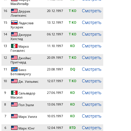
МакИнтайр
16
20.12.1997
T KO
Деррик
Лэмпкинс
15
13.12.1997
T KO
Ладислав
Хусарик
14
06.12.1997
T KO
Джерри
Хэлстид
13
11.10.1997
KO
Марко
Гонзалес
12
20.09.1997
T KO
Джеймс
Притчард
11
23.08.1997
DQ
Бико
Ботовамунгу
10
12.07.1997
T KO
Дж. Уильямс
9
27.06.1997
KO
Сальвадор
Масиэл
8
13.06.1997
KO
Пол Эшли
7
10.05.1997
KO
Марк Уиллз
6
12.04.1997
RTD
Марк Юнг