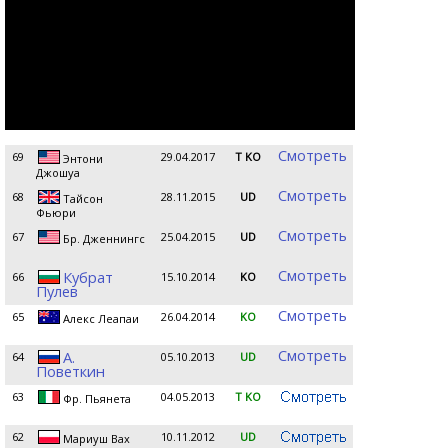
Смотреть
69
29.04.2017
T KO
Энтони
Джошуа
Смотреть
68
28.11.2015
UD
Тайсон
Фьюри
Смотреть
67
25.04.2015
UD
Бр. Дженнингс
Смотреть
Кубрат
66
15.10.2014
KO
Пулев
Смотреть
65
26.04.2014
KO
Алекс Леапаи
Смотреть
А.
64
05.10.2013
UD
Поветкин
63
04.05.2013
T KO
Фр. Пьянета
62
10.11.2012
UD
Мариуш Вах