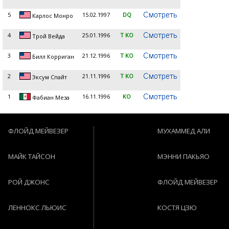
5
15.02.1997
DQ
Карлос Монро
4
25.01.1996
T KO
Трой Вейда
3
21.12.1996
T KO
Билл Корриган
2
21.11.1996
T KO
Эксум Спайт
1
16.11.1996
KO
Фабиан Меза
ФЛОЙД МЕЙВЕЗЕР
МУХАММЕД АЛИ
МАЙК ТАЙСОН
МЭННИ ПАКЬЯО
РОЙ ДЖОНС
ФЛОЙД МЕЙВЕЗЕР
ЛЕННОКС ЛЬЮИС
КОСТЯ ЦЗЮ