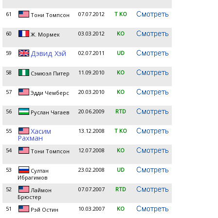
61
07.07.2012
T KO
Тони Томпсон
60
03.03.2012
KO
Ж. Мормек
Дэвид Хэй
59
02.07.2011
UD
58
11.09.2010
KO
Сэмюэл Питер
57
20.03.2010
KO
Эдди Чемберс
56
20.06.2009
RTD
Руслан Чагаев
Хасим
55
13.12.2008
T KO
Рахман
54
12.07.2008
KO
Тони Томпсон
53
23.02.2008
UD
Султан
Ибрагимов
52
07.07.2007
RTD
Лаймон
Брюстер
51
10.03.2007
KO
Рэй Остин