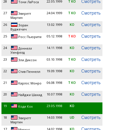
28
22.05.1999
T KO
Тони ЛаРоса
27
24.04.1999
T KO
Эверетт
Мартин
26
13.02.1999
KO
Зоран
Вуджечич
25
05.12.1998
T KO
Росс Пьюрити
24
14.11.1998
KO
Доннелл
Уинфелд
23
03.10.1998
T KO
Эли Диксон
22
19.09.1998
KO
Стив Пеннелл
21
06.08.1998
T KO
Карлос Монро
20
10.07.1998
KO
Найджи Шахид
19
23.05.1998
KO
Коди Кох
18
14.03.1998
UD
Эверетт
Мартин
17
14.02.1998
KO
Маркус