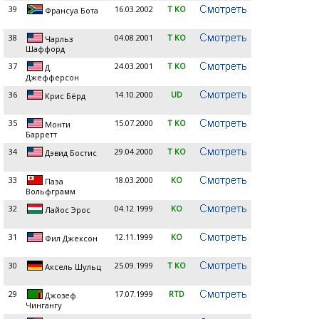
39
16.03.2002
T KO
Франсуа Бота
38
04.08.2001
T KO
Чарльз
Шаффорд
37
24.03.2001
T KO
Д.
Джефферсон
36
14.10.2000
UD
Крис Бёрд
35
15.07.2000
T KO
Монти
Барретт
34
29.04.2000
T KO
Дэвид Бостис
33
18.03.2000
KO
Паэа
Вольфграмм
32
04.12.1999
KO
Лайос Эрос
31
12.11.1999
KO
Фил Джексон
30
25.09.1999
T KO
Аксель Шульц
29
17.07.1999
RTD
Джозеф
Чингангу