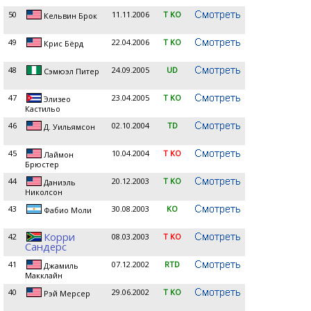
50
11.11.2006
T KO
Кельвин Брок
49
22.04.2006
T KO
Крис Бёрд
48
24.09.2005
UD
Сэмюэл Питер
47
23.04.2005
T KO
Элизео
Кастильо
46
02.10.2004
TD
Д. Уильямсон
45
10.04.2004
T KO
Лаймон
Брюстер
44
20.12.2003
T KO
Даниэль
Николсон
43
30.08.2003
KO
Фабио Моли
Корри
42
08.03.2003
T KO
Сандерс
41
07.12.2002
RTD
Джамиль
Макклайн
40
29.06.2002
T KO
Рэй Мерсер