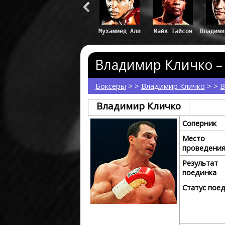
Мухаммед Али
Майк Тайсон
Владими
Владимир Кличко – 
Боксёры
> >
Владимир Кличко
> >
В
Владимир Кличко
Соперник
Место
проведени
Результат
поединка
Статус пое