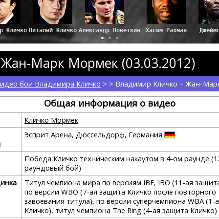
р Кличко
Виталий Кличко
Александр Поветкин
Хасим Рахман
Джейм
Жан-Марк Мормек (03.03.2012)
идео бои Владимира Кличко
> > Владимир Кличко – Жан-Мар
Общая информация о видео
Кличко Мормек
Эсприт Арена, Дюссельдорф, Германия
я
Победа Кличко техническим накаутом в 4-ом раунде (1
раундовый бой)
динка
Титул чемпиона мира по версиям IBF, IBO (11-ая защита
по версии WBO (7-ая защита Кличко после повторного
завоевания титула), по версии суперчемпиона WBA (1-
Кличко), титул чемпиона The Ring (4-ая защита Кличко)