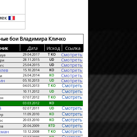
мек
ные бои Владимира Кличко
ник
Дата
Исход
Сcылка
Смотреть
29.04.2017
T KO
шуа
Смотреть
28.11.2015
UD
ри
Смотреть
25.04.2015
UD
гс
улев
Смотреть
15.10.2014
KO
Смотреть
26.04.2014
KO
аи
кин
Смотреть
05.10.2013
UD
04.05.2013
T KO
10.11.2012
UD
07.07.2012
T KO
он
03.03.2012
KO
й
02.07.2011
UD
11.09.2010
KO
ер
20.03.2010
KO
рс
20.06.2009
RTD
ев
хман
13.12.2008
T KO