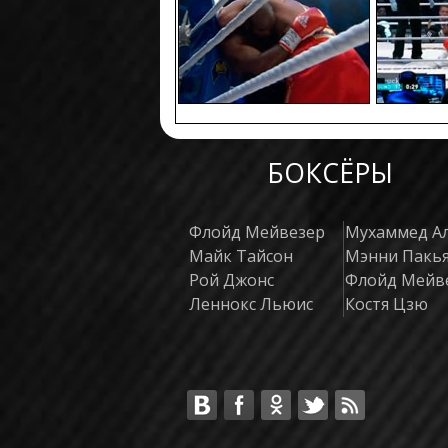
БОКСЁРЫ
Флойд Мейвезер
Мухаммед А
Майк Тайсон
Мэнни Пакь
Рой Джонс
Флойд Мейв
Леннокс Льюис
Костя Цзю