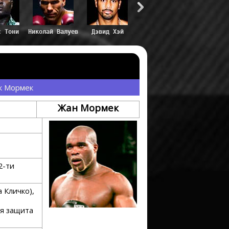
с Тони
Николай Валуев
Дэвид Хэй
к Мормек
Жан Мормек
2-ти
 Кличко),
ая защита