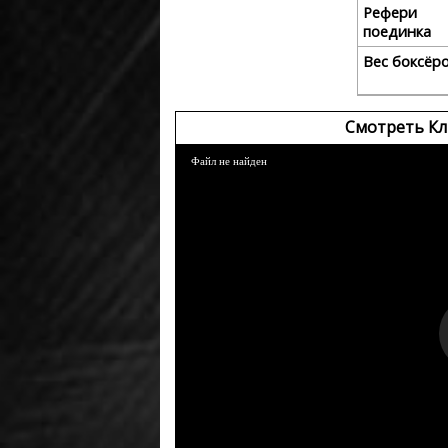
Рефери
поединка
Вес боксёр
Смотреть Кл
Файл не найден