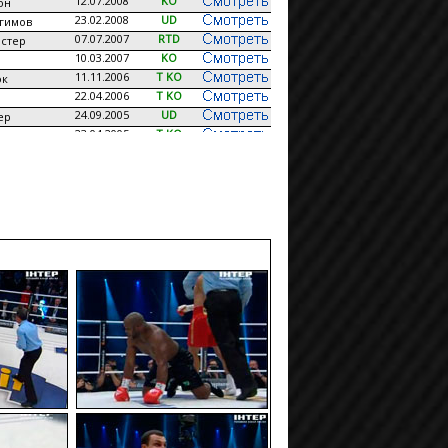
12.07.2008
KO
он
23.02.2008
UD
гимов
07.07.2007
RTD
стер
10.03.2007
KO
11.11.2006
T KO
ок
22.04.2006
T KO
24.09.2005
UD
ер
23.04.2005
T KO
ильо
02.10.2004
TD
н
10.04.2004
T KO
стер
20.12.2003
T KO
колсон
30.08.2003
KO
ндерс
08.03.2003
T KO
07.12.2002
RTD
кклайн
29.06.2002
T KO
16.03.2002
T KO
а
04.08.2001
T KO
форд
24.03.2001
T KO
сон
14.10.2000
UD
15.07.2000
T KO
етт
29.04.2000
T KO
с
18.03.2000
KO
грамм
04.12.1999
KO
12.11.1999
KO
н