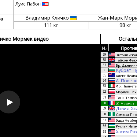
Луис Пабон
Владимир Кличко
Жан-Марк Мор
ов
111 кг
98 кг
ичко Мормек видео
Осталь
№
Против
69
Энтони Джо
68
Тайсон Фью
67
Бр. Дженнин
Кубрат П
66
65
Алекс Леап
А. Повет
64
63
Фр. Пьянета
62
Мариуш Вах
61
Тони Томпс
60
Ж. Мормек
Дэвид Хэ
59
58
Сэмюэл Пит
57
Эдди Чембе
56
Руслан Чага
Хасим Ра
55