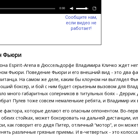
54
Тони Том
53
Султан
0:00
Ибрагимов
Сообщите нам,
52
Лаймон Б
если видео не
51
Рэй Ости
работает!
50
Кельвин 
49
Крис Бёр
48
Сэмюэл П
47
Элизео К
н Фьюри
46
Д. Уилья
45
Лаймон Б
она Espirit-Arena в Дюссельдорфе Владимира Кличко ждет неп
44
Даниэль 
ом Фьюри. Поведение Фьюри и его внешний вид - это два фак
43
Фабио М
танца. На самом же деле, каким бы клоуном ни выглядел Фью
42
Корри С
оший боксер, и бой с ним будет серьезным вызовом для Влад
41
Джамиль
Макклайн
ыло много габаритных соперников в титульных боях - Деррик
40
Рэй Мерс
брат Пулев тоже совсем немаленькие ребята, и Владимир их 
39
Франсуа 
е фактора, которые делают его опасным оппонентом. Во-первы
38
Чарльз 
37
Д. Джефф
обеих стойках, может боксировать на дальней дистанции, ил
36
Крис Бёр
ри, как говорит его дядя Питер, отличный “мотор”, и он може
35
Монти Ба
енять различные грязные приемы. И в-четвертых - это колосс
34
Дэвид Бо