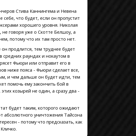
18.03.2000
KO
ьфграмм
04.12.1999
KO
ос
анчеров Стива Каннингема и Невена
12.11.1999
KO
сон
 себе, что будет, если он пропустит
25.09.1999
T KO
ульц
оксерами хорошего уровня. Николая
17.07.1999
RTD
ингангу
не говоря уже о Скотте Белшоу, а
22.05.1999
T KO
оса
ем, потому что их там просто нет.
24.04.1999
T KO
Мартин
13.02.1999
KO
джечич
 он продлится, тем труднее будет
05.12.1998
T KO
рити
 средних раундах и нокаутом в
14.11.1998
KO
Уинфелд
трясет Фьюри или отправит его в
03.10.1998
T KO
он
ов ниже пояса - Фьюри сделает все,
19.09.1998
KO
нелл
06.08.1998
T KO
ым, и чем дальше он будет идти, тем
онро
10.07.1998
KO
Шахид
жет помочь ему закончить бой в
23.05.1998
KO
 этих козырей не один, а сразу два -
14.03.1998
UD
Мартин
14.02.1998
KO
льтат будет таким, которого ожидают
20.12.1997
T KO
эмпкинс
 от абсолютного уничтожения Тайсона
13.12.1997
T KO
 Хусарик
ресен - потому что предсказать, как
06.12.1997
T KO
элстид
 Кличко.
11.10.1997
KO
нзалес