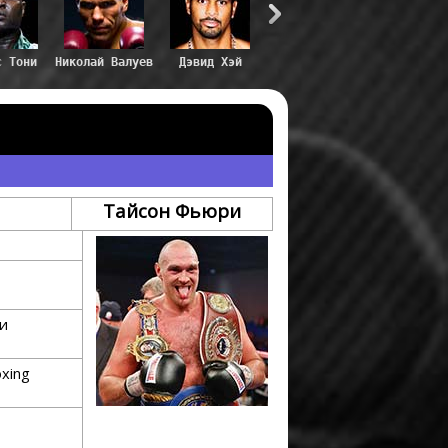
с Тони
Николай Валуев
Дэвид Хэй
Тайсон Фьюри
и
oxing