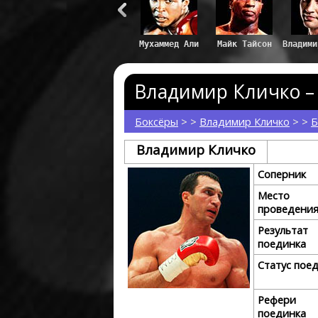
Владим
Владимир Кличко – 
Боксёры
> >
Владимир Кличко
> >
Б
Владимир Кличко
Соперник
Место
проведени
Результат
поединка
Статус пое
Рефери
поединка