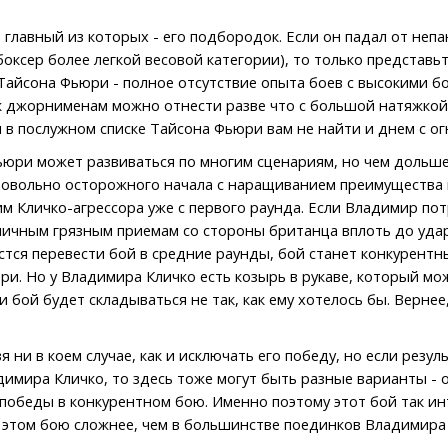
33
Паэа Вол
32
Лайос Эр
 главный из которых - его подбородок. Если он падал от неп
31
Фил Джек
ксер более легкой весовой категории), то только представьте
30
Аксель Ш
 Тайсона Фьюри - полное отсутствие опыта боев с высокими б
29
Джозеф Ч
к джорнименам можно отнести разве что с большой натяжкой, 
28
Тони ЛаР
в послужном списке Тайсона Фьюри вам не найти и днем с огн
27
Эверетт 
26
Зоран Ву
юри может развиваться по многим сценариям, но чем дольше
25
Росс Пью
овольно осторожного начала с наращиванием преимущества в
24
Доннелл 
им Кличко-агрессора уже с первого раунда. Если Владимир по
23
Эли Дикс
личным грязным приемам со стороны британца вплоть до удар
22
Стив Пен
21
стся перевести бой в средние раунды, бой станет конкурентн
Карлос М
20
Найджи 
и. Но у Владимира Кличко есть козырь в рукаве, который мо
19
Коди Кох
 бой будет складываться не так, как ему хотелось бы. Вернее,
18
Эверетт 
17
Маркус
МакИнтайр
ни в коем случае, как и исключать его победу, но если резу
16
Деррик Л
димира Кличко, то здесь тоже могут быть разные варианты -
15
Ладислав
обеды в конкурентном бою. Именно поэтому этот бой так инте
14
Джерри Х
в этом бою сложнее, чем в большинстве поединков Владимира
13
Марко Го