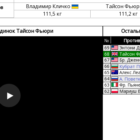
Владимир Кличко
Тайсон Фью
ов
111,5 кг
111,2 кг
динок Тайсон Фьюри
Осталь
№
Против
69
Энтони 
68
Тайсон Ф
67
Бр. Джен
66
Кубрат П
65
Алекс Ле
64
А. Повет
63
Фр. Пьян
62
Мариуш 
61
Тони Том
60
Ж. Морме
59
Дэвид Хэ
58
Сэмюэл П
57
Эдди Чем
56
Руслан Ч
55
Хасим Ра