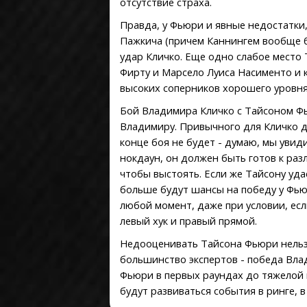
отсутствие страха.
Правда, у Фьюри и явные недостатки,
Пажкича (причем Каннингем вообще бо
удар Кличко. Еще одно слабое место
Фирту и Марсело Луиса Насименто и 
высоких соперников хорошего уровня 
Бой Владимира Кличко с Тайсоном Фь
Владимиру. Привычного для Кличко д
конце боя не будет - думаю, мы увид
нокдаун, он должен быть готов к раз
чтобы выстоять. Если же Тайсону уда
больше будут шансы на победу у Фьюр
любой момент, даже при условии, если
левый хук и правый прямой.
Недооценивать Тайсона Фьюри нельзя 
большинство экспертов - победа Вла
Фьюри в первых раундах до тяжелой п
будут развиваться события в ринге, 