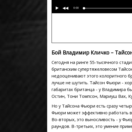
0:00
Бой Владимир Кличко – Тайсо
Сегодня на ринге 55-тысячного стади
британским супертяжеловесом Тайсон
недооценивают этого колоритного бри
лучше не шутить. Тайсон Фьюри - хор
габаритах британца - у Владимира б
Остин, Тони Томпсон, Мариуш Вах, Ку
Но у Тайсона Фьюри есть сразу четыр
Фьюри может эффективно работать в 
Во-вторых, это выносливость - у Фью
раундов. В-третьих, это умение прим