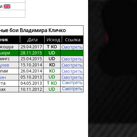
ри
ные бои Владимира Кличко
ник
Дата
Исход
Сcылка
Джошуа
29.04.2017
T KO
Смотреть
ьюри
28.11.2015
UD
нингс
25.04.2015
UD
Смотреть
улев
15.10.2014
KO
Смотреть
апаи
26.04.2014
KO
Смотреть
кин
05.10.2013
UD
Смотреть
ета
04.05.2013
T KO
Вах
10.11.2012
UD
псон
07.07.2012
T KO
03.03.2012
KO
к
й
02.07.2011
UD
11.09.2010
KO
итер
20.03.2010
KO
берс
20.06.2009
RTD
агаев
хман
13.12.2008
T KO