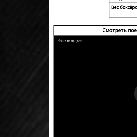
Вес боксёр
Смотреть пое
Файл не найден