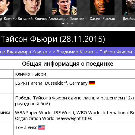
ир Кличко
Виталий Кличко
Александр Поветкин
Хасим Рахман
Джейм
Тайсон Фьюри (28.11.2015)
ои Владимира Кличко
> > Владимир Кличко – Тайсон Фьюри
Общая информация о поединке
Кличко Фьюри
ESPRIT arena, Düsseldorf, Germany
я
Победа Тайсона Фьюри единогласным решением (12-т
раундовый бой)
динка
WBA Super World, IBF World, WBO World, International B
Organization World heavyweight titles
Тони Уикс