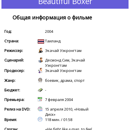
Beautiful Boxer
Общая информация о фильме
Год:
2004
Страна:
Таиланд
Режиссер:
Экачай Уэкронгтам
Сценарий:
Десмонд Сим, Экачай
Уэкронгтам
Продюсер:
Экачай Уэкронгтам
Жанр:
боевик, драма, спорт
Бюджет:
-
Премьера:
7 февраля 2004
Релиз на DVD:
15 апреля 2010, «Новый
Диск»
Время:
118 мин. / 01:58
Слоган:
«He fight like a man, to feel