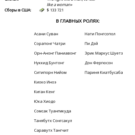
like a woman»
Сборы в США:
$ 133 721
В ГЛАВНЫХ РОЛЯХ:
Асани Суван
Нати Понгсопол
Сорапонг Чатри
Пи Дэй
Орн-Анонг Паниавонг
Эрик Маркус Шуетз
Нуккид Бунтонг
Дон Фергюсон
Ситипорн Нийом
Париня Киатбусаба
Киоко Иноэ
Киган Кенг
Юка Хиодо
Сомсак Туангмкуда
Танябутх Сонгсакул
Саравутх Тангчит