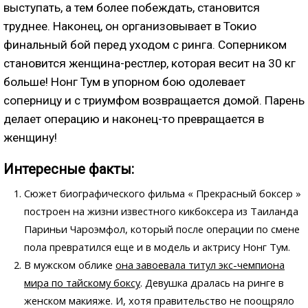
выступать, а тем более побеждать, становится
труднее. Наконец, он организовывает в Токио
финальный бой перед уходом с ринга. Соперником
становится женщина-рестлер, которая весит на 30 кг
больше! Нонг Тум в упорном бою одолевает
соперницу и с триумфом возвращается домой. Парень
делает операцию и наконец-то превращается в
женщину!
Интересные факты:
Сюжет биографического фильма
« Прекрасный боксер »
построен на жизни известного кикбоксера из Таиланда
Париньи Чароэмфол, который после операции по смене
пола превратился еще и в модель и актрису Нонг Тум.
В мужском облике
она завоевала титул экс-чемпиона
мира по тайскому боксу
. Девушка дралась на ринге в
женском макияже. И, хотя правительство не поощряло