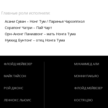
Главные роли исполнили:
Асани Суван – Нонг Тум / Паринья Чароэппхол
Сорапонг Чатри – Пай Чарт
Орн-Анонг Паниавонг – мать Нонга Тума
Нуккид Бунтонг – отец Нонга Тума
ФЛОЙД МЕЙВЕЗЕР
МУХАММЕД АЛИ
МАЙК ТАЙСОН
МЭННИ ПАКЬЯО
РОЙ ДЖОНС
ФЛОЙД МЕЙВЕЗЕР
ЛЕННОКС ЛЬЮИС
КОСТЯ ЦЗЮ