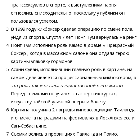
транссексуалов в спорте, к выступлениям парня
отнеслись снисходительно, поскольку у публики он
пользовался успехом.
В 1999 году кикбоксер сделал операцию по смене пола,
уйдя из спорта. Спустя 7 лет Нонг Тум вернулась на ринг.
Нонг Тум исполнила роль Камео в драме « Прекрасный
боксер , когда в массажном салоне она отдала герою
картины упаковку гормонов.
Асани Суван, исполнивший главную роль в картине, на
самом деле является профессиональным кикбоксером, а
эта роль так и осталась единственной в его жизни
.
Перед съемками он учился на актерских курсах,
искусству тайской уличной оперы и балету.
Картина получила 2 награды киноассоциации Таиланда
и отмечена наградами на фестивалях в Лос-Анжелесе и
Сан-Себастьяне.
Съемки велись в провинциях Таиланда и Токио.