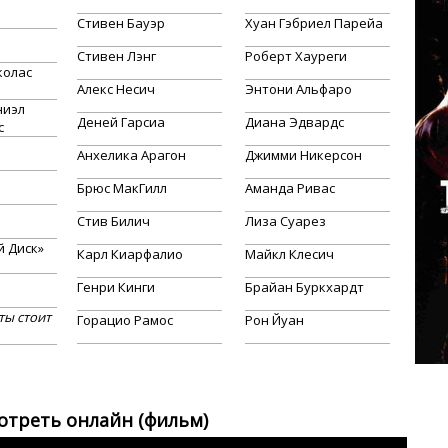
Стивен Бауэр
Хуан Гэбриел Парейа
Стивен Лэнг
Роберт Хауреги
колас
Алекс Несич
Энтони Альфаро
ниэл
Деней Гарсиа
Диана Эдвардс
с
Анхелика Арагон
Джимми Никерсон
Брюс МакГилл
Аманда Ривас
Стив Билич
Лиза Суарез
й Диск»
Карл Киарфалио
Майкл Клесич
Генри Кинги
Брайан Буркхардт
ты стоит
Горацио Рамос
Рон Йуан
отреть онлайн (фильм)