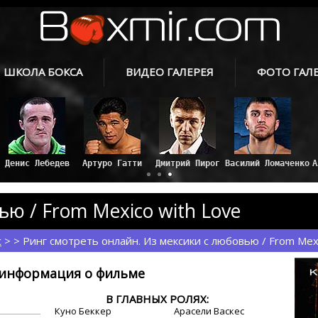
ШКОЛА БОКСА
ВИДЕО ГАЛЕРЕЯ
ФОТО ГАЛ
Дмитрий Пирог
Артуро Гатти
Денис Лебедев
ю / From Mexico with Love
с
> > Ринг смотреть онлайн. Из мексики с любовью / From Mexi
информация о фильме
В ГЛАВНЫХ РОЛЯХ:
Куно Беккер
Арасели Васкес