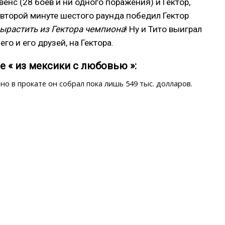
енс (28 боев и ни одного поражения) и Гектор,
второй минуте шестого раунда победил Гектор
вырастить из Гектора чемпиона
! Ну и Тито выиграл
его и его друзей, на Гектора.
 « из мексики с любовью »:
 но
в прокате он собрал пока лишь 549 тыс. долларов
.