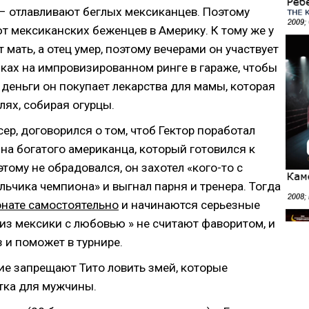
 – отлавливают беглых мексиканцев. Поэтому
ют мексиканских беженцев в Америку
. К тому же у
 мать, а отец умер, поэтому вечерами он участвует
ках на импровизированном ринге в гараже, чтобы
 деньги он покупает лекарства для мамы, которая
лях, собирая огурцы.
ер, договорился о том, чтоб Гектор поработал
на богатого американца, который готовился к
тому не обрадовался, он захотел «кого-то с
льчика чемпиона» и выгнал парня и тренера. Тогда
онате самостоятельно
и начинаются серьезные
 из мексики с любовью » не считают фаворитом, и
з и поможет в турнире.
ие запрещают Тито ловить змей, которые
тка для мужчины.