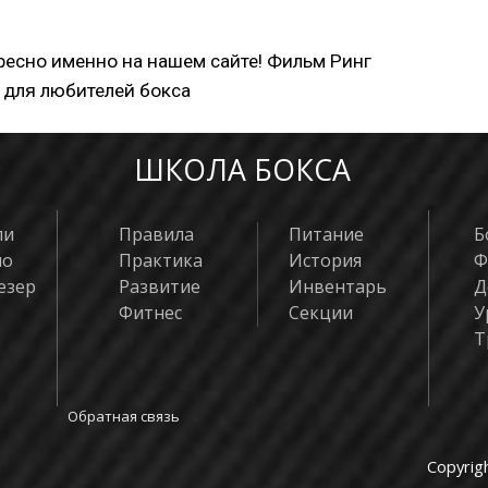
ресно именно на нашем сайте! Фильм Ринг
 для любителей бокса
ШКОЛА БОКСА
ли
Правила
Питание
Б
яо
Практика
История
Ф
езер
Развитие
Инвентарь
Д
Фитнес
Секции
У
Т
Обратная связь
Copyrig