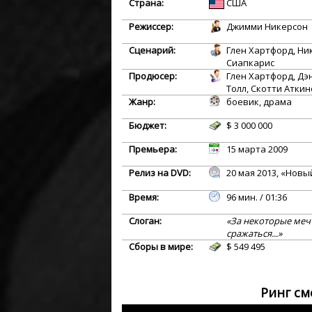
Страна:
США
Режиссер:
Джимми Никерсон
Сценарий:
Глен Хартфорд, Ни
Сиапкарис
Продюсер:
Глен Хартфорд, Дэ
Толл, Скотти Аткин
Жанр:
боевик, драма
Бюджет:
$ 3 000 000
Премьера:
15 марта 2009
Релиз на DVD:
20 мая 2013, «Новы
Время:
96 мин. / 01:36
Слоган:
«За некоторые меч
сражаться...»
Сборы в мире:
$ 549 495
Ринг см