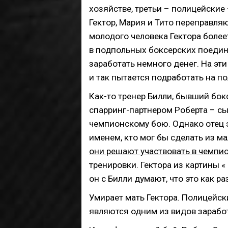
хозяйстве, третьи – полицейские
Гектор, Мария и Тито переправля
молодого человека Гектора болеет
в подпольных боксерских поедин
заработать немного денег. На эти
и так пытается подработать на по
Как-то тренер Билли, бывший бокс
спарринг-партнером Роберта – сы
чемпионскому бою. Однако отец э
именем, кто мог бы сделать из ма
они решают участвовать в чемпи
тренировки. Гектора из картины «
он с Билли думают, что это как ра
Умирает мать Гектора. Полицейск
являются одним из видов зарабо