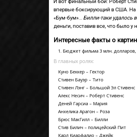
И вот финальный бой: Роберт Стив
впервые боксирующий в США. На 
«Бум-бум»…
Билли-таки удалось 
деньги, поставив все, что было у н
Интересные факты о картине
Бюджет фильма 3 млн. долларов,
В главных ролях:
Куно Беккер – Гектор
Стивен Бауэр – Тито
Стивен Лэнг – Большой Эл Стивенс
Алекс Несич – Роберт Стивенс
Деней Гарсиа – Мария
Анхелика Арагон – Роза
Брюс МакГилл – Билли
Стив Билич – полицейский Пит
Карл Киарфалио – Джейк