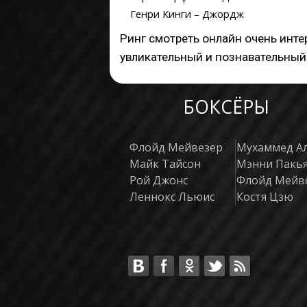
Генри Кинги – Джордж
Ринг смотреть онлайн очень инте
увликательный и познавательный
БОКСЁРЫ
Флойд Мейвезер
Мухаммед А
Майк Тайсон
Мэнни Пакь
Рой Джонс
Флойд Мейв
Леннокс Льюис
Костя Цзю