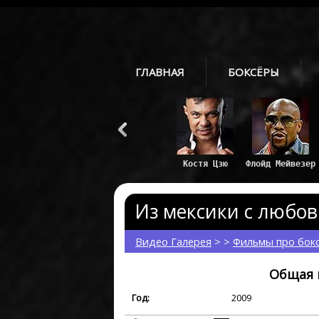
ГЛАВНАЯ
БОКСЁРЫ
Костя Цзю
Флойд Мейвезер
Из мексики с любовь
Видео Галерея
> >
Фильмы про бок
Общая 
Год:
2009