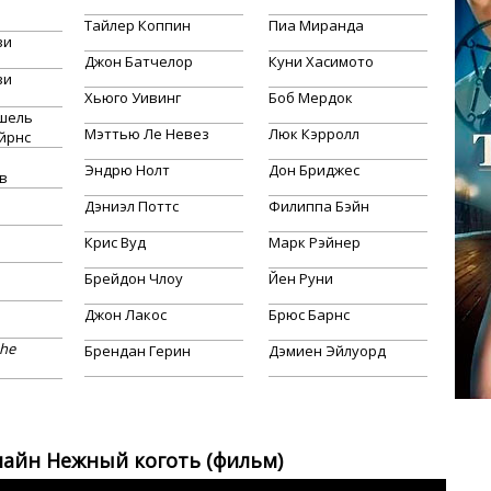
Тайлер Коппин
Пиа Миранда
ви
Джон Батчелор
Куни Хасимото
ви
Хьюго Уивинг
Боб Мердок
шель
Мэттью Ле Невез
Люк Кэрролл
йрнс
Эндрю Нолт
Дон Бриджес
в
Дэниэл Поттс
Филиппа Бэйн
Крис Вуд
Марк Рэйнер
Брейдон Члоу
Йен Руни
Джон Лакос
Брюс Барнс
the
Брендан Герин
Дэмиен Эйлуорд
айн Нежный коготь (фильм)