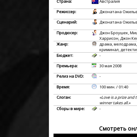
Страна:
Австралия
Режиссер:
Джонатана Ожиль
Сценарий:
Джонатана Ожиль
Продюсер:
Джон Броушек, Ми
Харрисон, Джон Ке
Жанр:
драма, мелодрама,
криминал, детекти
Бюджет:
-
Премьера:
30 мая 2008
Релиз на DVD:
-
Время:
100 мин. / 01:40
Слоган:
«Love is a prize and 
winner takes all.»
Сборы в мире:
-
Смотреть онл