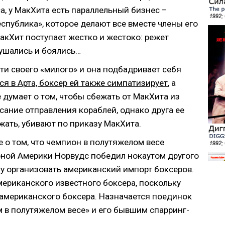
са, у МакХита есть параллельный бизнес –
спублика», которое делают все вместе члены его
акХит поступает жестко и жестоко: режет
лушались и боялись…
ти своего «милого» и она подбадривает себя
 в Арта, боксер ей также симпатизирует
, а
 думает о том, чтобы сбежать от МакХита из
сание отправления кораблей, однако друга ее
жать, убивают по приказу МакХита.
 о том, что чемпион в полутяжелом весе
ной Америки Норвудс победил нокаутом другого
ту организовать американский импорт боксеров.
мериканского известного боксера, поскольку
 американского боксера. Назначается поединок
в полутяжелом весе» и его бывшим спарринг-