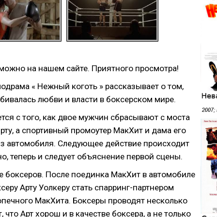
можно на нашем сайте. Приятного просмотра!
одрама « Нежный коготь » рассказывает о том,
бивалась любви и власти в боксерском мире
.
тся с того, как двое мужчин сбрасывают с моста
 рту, а спортивный промоутер МакХит и дама его
из автомобиля. Следующее действие происходит
о, теперь и следует объяснение первой сцены.
е боксеров. После поединка МакХит в автомобиле
серу Арту Уолкеру стать спарринг-партнером
печного МакХита. Боксеры проводят несколько
 что Арт хорош и в качестве боксера, а не только