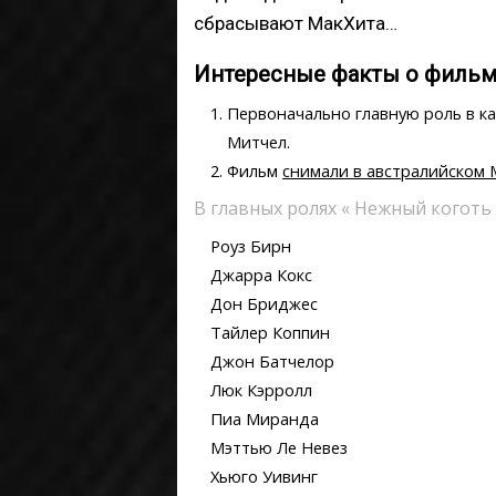
сбрасывают МакХита…
Интересные факты о фильме
Первоначально
главную роль в к
Митчел
.
Фильм
снимали в австралийском
В главных ролях « Нежный коготь 
Роуз Бирн
Джарра Кокс
Дон Бриджес
Тайлер Коппин
Джон Батчелор
Люк Кэрролл
Пиа Миранда
Мэттью Ле Невез
Хьюго Уивинг