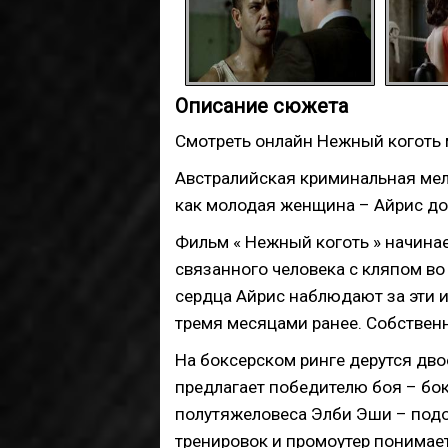
Описание сюжета
Смотреть онлайн Нежный коготь 
Австралийская криминальная мел
как
молодая женщина – Айрис до
Фильм « Нежный коготь » начинае
связанного человека с кляпом во
сердца Айрис наблюдают за эти 
тремя месяцами ранее. Собственн
На боксерском ринге дерутся дво
предлагает победителю боя – бок
полутяжеловеса Элби Эши – подо
тренировок и промоутер понимает,