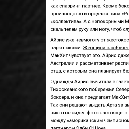
как спарринг-партнер. Кроме бок
производство и продажа пива «Ре
«коллектива». А с непокорными М
скальпелем руку или ногу, чтоб с
Айрис уже невмоготу от жестокос
наркотиками.
Женщина влюбляется
МакХит чувствует это. Айрис даже
Австралии и рассматривает распи
отца, с которым она планирует бе
Однажды Айрис вычитала в газете
Тихоокеанского побережья Север
боксера, и она предлагает МакХи
Так они решают выдать Арта за а
никто не видел фото настоящего
между «американским чемпионом 
партнером Элби О’Шоуа.