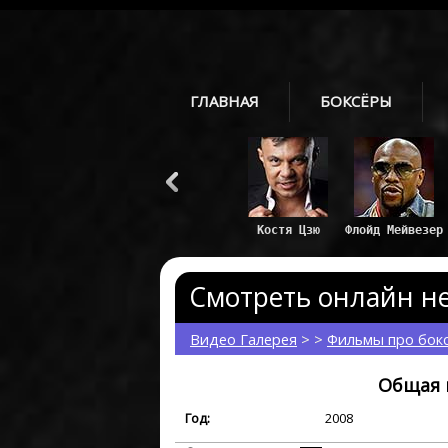
ГЛАВНАЯ
БОКСЁРЫ
Костя Цзю
Флойд Мейвезер
Смотреть онлайн не
Видео Галерея
> >
Фильмы про бок
Общая 
Год:
2008