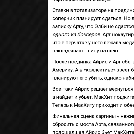
Ставки в тотализаторе на поедин
соперник планирует сдаться. Но
записку Арту, что Элби не сдастс
одного из боксеров
. Арт нокаути
что в перчатке у него лежала меда
накладывают шину на шею.
После поединка Айрис и Арт сбег
Америку. А в «коллективе» зреет 
планируют его убить, однако наб
Все-таки Айрис решает вернуться 
а найдет и убьет. МакХит поджига
Теперь к МакХиту приходит и обе
Финальная сцена картины « нежны
сбросить с моста Арта, связанног
подошедшая Айрис бьет МакХита к