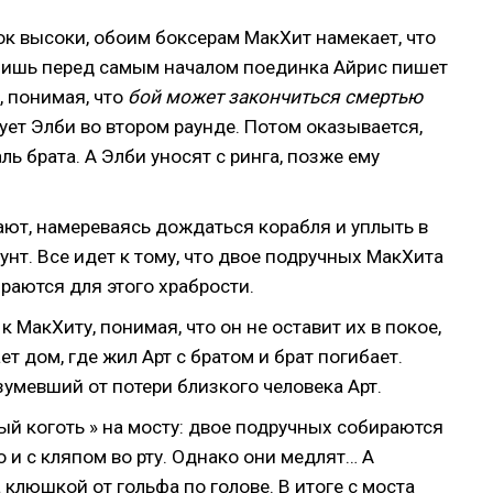
ок высоки, обоим боксерам МакХит намекает, что
 лишь перед самым началом поединка Айрис пишет
я, понимая, что
бой может закончиться смертью
рует Элби во втором раунде. Потом оказывается,
ль брата. А Элби уносят с ринга, позже ему
ают, намереваясь дождаться корабля и уплыть в
бунт. Все идет к тому, что двое подручных МакХита
ираются для этого храбрости.
к МакХиту, понимая, что он не оставит их в покое,
ет дом, где жил Арт с братом и брат погибает.
зумевший от потери близкого человека Арт.
й коготь » на мосту: двое подручных собираются
о и с кляпом во рту. Однако они медлят… А
люшкой от гольфа по голове. В итоге с моста