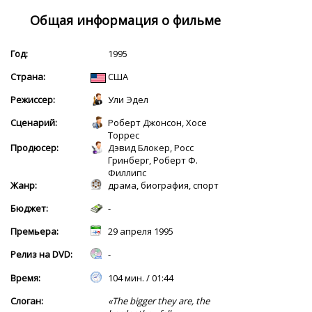
Общая информация о фильме
Год:
1995
Страна:
США
Режиссер:
Ули Эдел
Сценарий:
Роберт Джонсон, Хосе
Торрес
Продюсер:
Дэвид Блокер, Росс
Гринберг, Роберт Ф.
Филлипс
Жанр:
драма, биография, спорт
Бюджет:
-
Премьера:
29 апреля 1995
Релиз на DVD:
-
Время:
104 мин. / 01:44
Слоган:
«The bigger they are, the