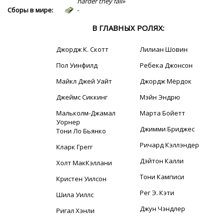
harder they fall»
Сборы в мире:
-
В ГЛАВНЫХ РОЛЯХ:
Джордж К. Скотт
Лилиан Шовин
Пол Уинфилд
Ребека Джонсон
Майкл Джей Уайт
Джордж Мёрдок
Джеймс Сиккинг
Мэйн Эндрю
Мальколм-Джамал
Марта Бойетт
Уорнер
Джимми Бриджес
Тони Ло Бьянко
Ричард Кэллэндер
Кларк Грегг
Дэйтон Калли
Холт МакКэллани
Тони Камписи
Кристен Уилсон
Рег Э. Кэти
Шила Уиллс
Джун Чэндлер
Ригал Хэнли