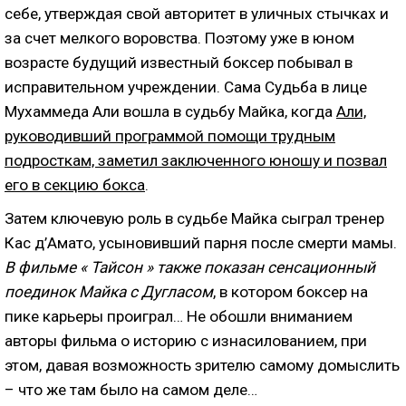
себе, утверждая свой авторитет в уличных стычках и
за счет мелкого воровства. Поэтому уже в юном
возрасте будущий известный боксер побывал в
исправительном учреждении. Сама Судьба в лице
Мухаммеда Али вошла в судьбу Майка, когда
Али,
руководивший программой помощи трудным
подросткам, заметил заключенного юношу и позвал
его в секцию бокса
.
Затем ключевую роль в судьбе Майка сыграл тренер
Кас д’Амато, усыновивший парня после смерти мамы.
В фильме « Тайсон » также показан сенсационный
поединок Майка с Дугласом
, в котором боксер на
пике карьеры проиграл… Не обошли вниманием
авторы фильма о историю с изнасилованием, при
этом, давая возможность зрителю самому домыслить
– что же там было на самом деле…