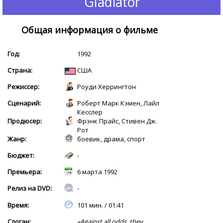
Gladiator
Общая информация о фильме
Год:
1992
Страна:
США
Режиссер:
Роуди Херрингтон
Сценарий:
Роберт Марк Кэмен, Лайл
Кесслер
Продюсер:
Фрэнк Прайс, Стивен Дж.
Рот
Жанр:
боевик, драма, спорт
Бюджет:
-
Премьера:
6 марта 1992
Релиз на DVD:
-
Время:
101 мин. / 01:41
Слоган:
«Against all odds, they