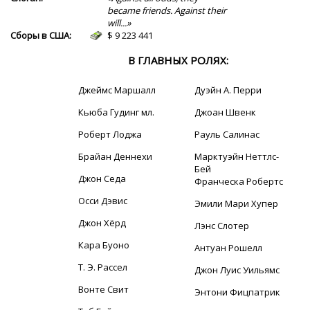
became friends. Against their
will...»
Сборы в США:
$ 9 223 441
В ГЛАВНЫХ РОЛЯХ:
Джеймс Маршалл
Дуэйн А. Перри
Кьюба Гудинг мл.
Джоан Швенк
Роберт Лоджа
Рауль Салинас
Брайан Деннехи
Марктуэйн Неттлс-
Бей
Джон Седа
Франческа Робертс
Осси Дэвис
Эмили Мари Хупер
Джон Хёрд
Лэнс Слотер
Кара Буоно
Антуан Рошелл
Т. Э. Рассел
Джон Луис Уильямс
Вонте Свит
Энтони Фицпатрик