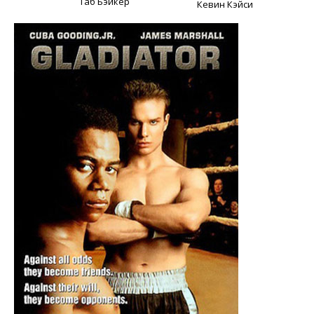
Таб Бэйкер
Кевин Кэйси