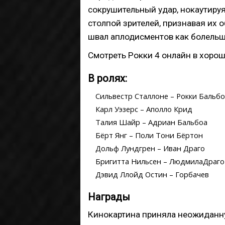
сокрушительный удар, нокаутируя
столпой зрителей, признавая их 
швал аплодисментов как болельщ
Смотреть Рокки 4 онлайн в хорош
В ролях:
Сильвестр Сталлоне – Рокки Бальб
Карл Уэзерс – Аполло Крид
Талия Шайр – Адриан Бальбоа
Бёрт Янг – Поли Тони Бёртон
Дольф Лундгрен – Иван Драго
Бригитта Нильсен – ЛюдмилаДраго
Дэвид Ллойд Остин – Горбачев
Награды
Кинокартина приняла неожиданн