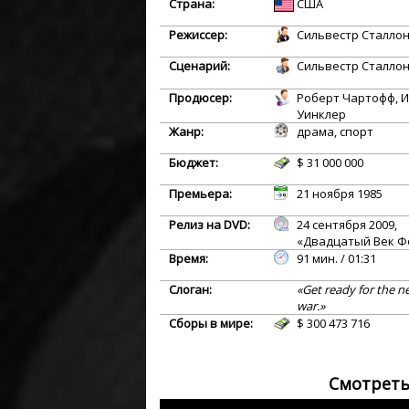
Страна:
США
Режиссер:
Сильвестр Сталло
Сценарий:
Сильвестр Сталло
Продюсер:
Роберт Чартофф, 
Уинклер
Жанр:
драма, спорт
Бюджет:
$ 31 000 000
Премьера:
21 ноября 1985
Релиз на DVD:
24 сентября 2009,
«Двадцатый Век Ф
Время:
91 мин. / 01:31
Слоган:
«Get ready for the n
war.»
Сборы в мире:
$ 300 473 716
Смотреть