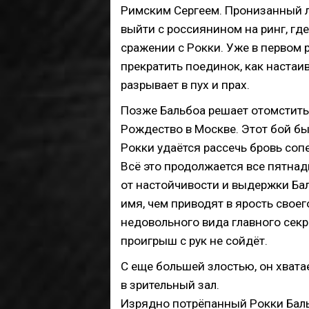
Римским Сергеем. Пронизанный 
выйти с россиянином на ринг, гд
сражении с Рокки. Уже в первом 
прекратить поединок, как настаи
разрывает в пух и прах.
Позже Бальбоа решает отомстить 
Рождество в Москве. Этот бой б
Рокки удаётся рассечь бровь сопе
Всё это продолжается все пятнад
от настойчивости и выдержки Бал
имя, чем приводят в ярость своег
недовольного вида главного секре
проигрыш с рук не сойдёт.
С еще большей злостью, он хвата
в зрительный зал.
Изрядно потрёпанный Рокки Баль