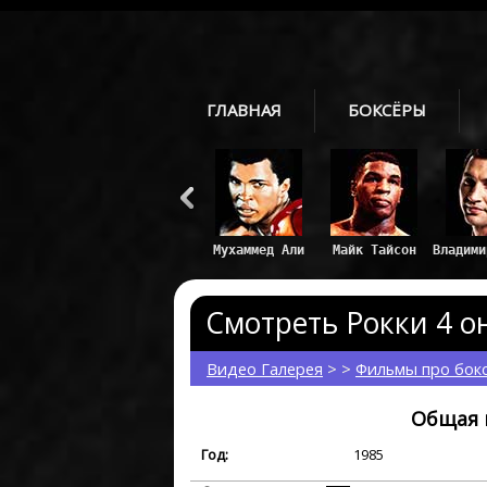
ГЛАВНАЯ
БОКСЁРЫ
Смотреть Рокки 4 он
Видео Галерея
> >
Фильмы про бок
Общая 
Год:
1985