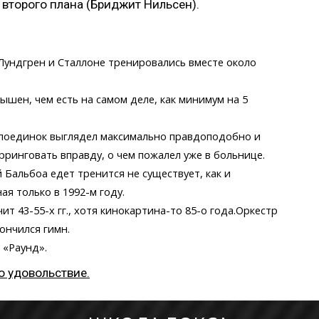
второго плана (Бриджит Нильсен).
Лундгрен и Сталлоне тренировались вместе около
ышен, чем есть на самом деле, как минимум на 5
х поединок выглядел максимально правдоподобно и
рринговать вправду, о чем пожалел уже в больнице.
й Бальбоа едет тренится не существует, как и
ая только в 1992-м году.
ит 43-55-х гг., хотя кинокартина-то 85-о года.Оркестр
ончился гимн.
 «Раунд».
о удовольствие.