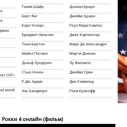
Талия Шайр
Дэниал Браун
не
Берт Янг
Джеймс Браун
не
Карл Уэзерс
Роуз Мэри Кампос
Ирвин
Бриджит Нильсен
Джек Карпентер
Тони Бертон
Марк Де Алессандро
Майкл Патаки
Марти Дэнкин
Дольф Лундгрен
Лу Филлипо
Стью Нэхен
Джеймс Грин
окс СНГ»
Р.Дж. Адамс
Дин Хэммонд
ext world
Аль Бандиеро
Роки Кракофф
 Рокки 4 онлайн (фильм)