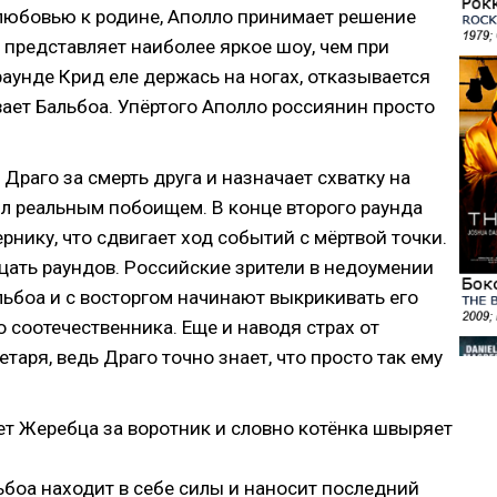
любовью к родине, Аполло принимает решение
е представляет наиболее яркое шоу, чем при
раунде Крид еле держась на ногах, отказывается
вает Бальбоа. Упёртого Аполло россиянин просто
Драго за смерть друга и назначает схватку на
ыл реальным побоищем. В конце второго раунда
рнику, что сдвигает ход событий с мёртвой точки.
цать раундов. Российские зрители в недоумении
ьбоа и с восторгом начинают выкрикивать его
о соотечественника. Еще и наводя страх от
таря, ведь Драго точно знает, что просто так ему
ет Жеребца за воротник и словно котёнка швыряет
боа находит в себе силы и наносит последний