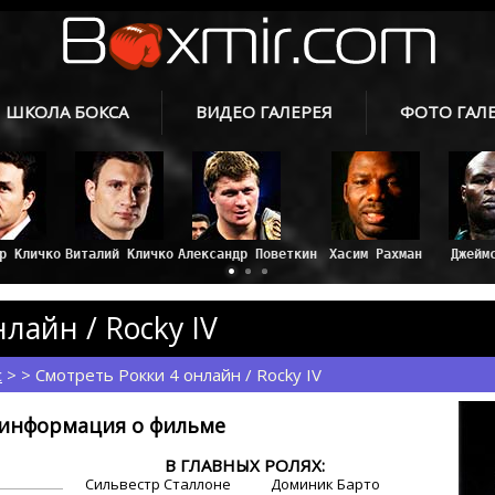
ШКОЛА БОКСА
ВИДЕО ГАЛЕРЕЯ
ФОТО ГАЛ
Александр Поветкин
Хасим Рахман
Джейм
лайн / Rocky IV
с
> > Смотреть Рокки 4 онлайн / Rocky IV
информация о фильме
В ГЛАВНЫХ РОЛЯХ:
Сильвестр Сталлоне
Доминик Барто