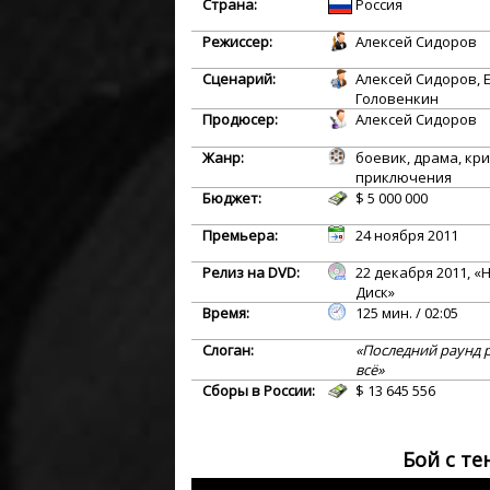
Страна:
Россия
Режиссер:
Алексей Сидоров
Сценарий:
Алексей Сидоров, 
Головенкин
Продюсер:
Алексей Сидоров
Жанр:
боевик, драма, кр
приключения
Бюджет:
$ 5 000 000
Премьера:
24 ноября 2011
Релиз на DVD:
22 декабря 2011, 
Диск»
Время:
125 мин. / 02:05
Слоган:
«Последний раунд 
всё»
Сборы в России:
$ 13 645 556
Бой с те