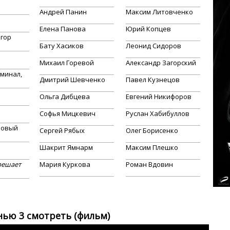
Андрей Панин
Максим Литовченко
Елена Панова
Юрий Копцев
Егор
Бату Хасиков
Леонид Сидоров
Михаил Горевой
Александр Загорский
иминал,
Дмитрий Шевченко
Павел Кузнецов
Ольга Дибцева
Евгений Никифоров
Софья Мицкевич
Руслан Хабибуллов
«Новый
Сергей Рябых
Олег Борисенко
Шакрит Ямнарм
Максим Плешко
решает
Мария Куркова
Роман Вдовин
нью 3 смотреть (фильм)