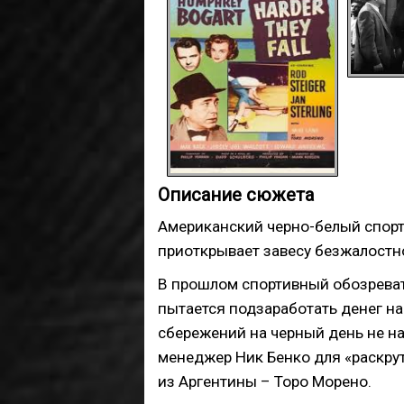
Описание сюжета
Американский черно-белый спорт
приоткрывает завесу безжалостн
В прошлом спортивный обозреват
пытается подзаработать денег на с
сбережений на черный день не н
менеджер Ник Бенко для «раскру
из Аргентины – Торо Морено.