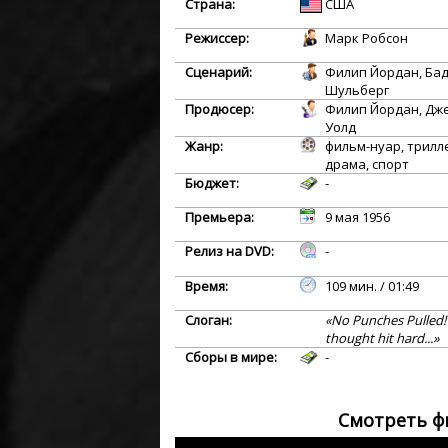
Страна:
США
Режиссер:
Марк Робсон
Сценарий:
Филип Йордан, Ба
Шульберг
Продюсер:
Филип Йордан, Дж
Уолд
Жанр:
фильм-нуар, трилл
драма, спорт
Бюджет:
-
Премьера:
9 мая 1956
Релиз на DVD:
-
Время:
109 мин. / 01:49
Слоган:
«No Punches Pulled! 
thought hit hard...»
Сборы в мире:
-
Смотреть ф