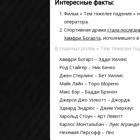
Интересные факты:
Фильм « Тем тяжелее падение »
н
оператора
.
Спортивная драма
стала последн
Хамфри Богарта
, исполнившего в
В главных ролях « Тем тяжелее па
Хамфри Богарт – Эдди Уиллис
Род Стайгер – Ник Бенко
Джен Стерлинг – Бет Уиллис
Майк Лэйн – Торо Морено
Макс Бэр – Бадди Брэнон
Джерси Джо Уэлкотт – Джордж
Эдвард Эндрюс – Джим Уэерхаус
Харольд Стоун – Арт Левитт
Карлос Монтальбан – Луис Агранди
Нехемия Персофф – Лео