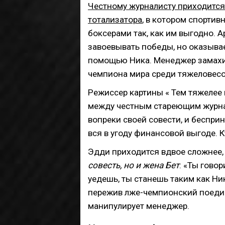
Честному журналисту приходится
тотализатора
, в котором спорти
боксерами так, как им выгодно. 
завоевывать победы, но оказывае
помощью Ника. Менеджер замахива
чемпиона мира среди тяжеловесо
Режиссер картины « Тем тяжелее
между честным стареющим журнал
вопреки своей совести, и беспр
вся в угоду финансовой выгоде. 
Эдди приходится вдвое сложнее,
совесть, но и жена Бет
: «Ты говор
уедешь, ты станешь таким как Ник
пережив лже-чемпионский поедин
манипулирует менеджер.