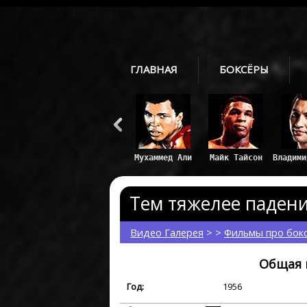
ГЛАВНАЯ
БОКСЁРЫ
Майк Тайсон
Владим
Тем тяжелее падение
Видео Галерея
> >
Фильмы про бок
Общая 
Год:
1956