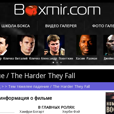
ШКОЛА БОКСА
ВИДЕО ГАЛЕРЕЯ
ФОТО ГАЛ
ир Кличко
Виталий Кличко
Александр Поветкин
Хасим Рахман
Джейм
 / The Harder They Fall
с
> > Тем тяжелее падение / The Harder They Fall
информация о фильме
В ГЛАВНЫХ РОЛЯХ:
Хамфри Богарт
Херби Фэй