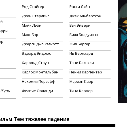
Род Стайгер
Расти Лэйн
Джен Стерлинг
Джек Альбертсон
дд
Майк Лэйн
Вэл Эйвери
ерри
Макс Бэр
Билл Болдуин ст.
ер,
Джерси Джо Уэлкотт
Фил Бергер
Эдвард Эндрюс
Ив Бернхард
Харольд Стоун
Тони Блэнкли
Карлос Монтальбан
Пенни Карпентер
Нехемия Персофф
Мэриэн Карр
If you
Феличе Орланди
Тина Карвер
ильм Тем тяжелее падение