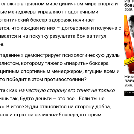
 сложно в грязном мире циничном мире спорта и
вные менеджеры управляют подопечными
Аргентинский боксер-здоровяк начинает
тся, что каждая из них – договорная и получена с
ется и на покупку результата боя за титул
в.
 падение » демонстрирует психологическую дуэль
истом, которому тяжело «пиарить» боксера
инципным спортивным менеджером, лгущим всем и
Кто победит в этом противостоянии?
 так как
на честную сторону его тянет не только
ишь так, будто деньги – это все… Если ты не
». В итоге Эдди становится на сторону добра,
ок и страх за великана-боксера, которым