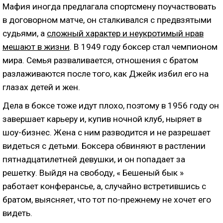
Мафия иногда предлагала спортсмену поучаствовать
в договорном матче, он сталкивался с предвзятыми
судьями, а
сложный характер и неукротимый нрав
мешают в жизни
. В 1949 году боксер стал чемпионом
мира. Семья разваливается, отношения с братом
разлаживаются после того, как Джейк избил его на
глазах детей и жен.
Дела в боксе тоже идут плохо, поэтому в 1956 году он
завершает карьеру и, купив ночной клуб, ныряет в
шоу-бизнес. Жена с ним разводится и не разрешает
видеться с детьми. Боксера обвиняют в растлении
пятнадцатилетней девушки, и он попадает за
решетку. Выйдя на свободу, « Бешеный бык »
работает конферансье, а, случайно встретившись с
братом, выясняет, что тот по-прежнему не хочет его
видеть.