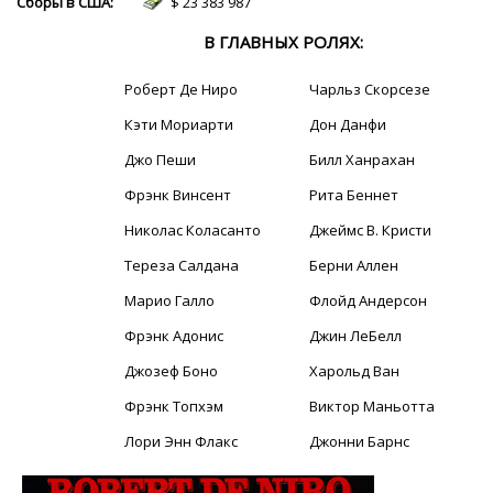
Сборы в США:
$ 23 383 987
В ГЛАВНЫХ РОЛЯХ:
Роберт Де Ниро
Чарльз Скорсезе
Кэти Мориарти
Дон Данфи
Джо Пеши
Билл Ханрахан
Фрэнк Винсент
Рита Беннет
Николас Коласанто
Джеймс В. Кристи
Тереза Салдана
Берни Аллен
Марио Галло
Флойд Андерсон
Фрэнк Адонис
Джин ЛеБелл
Джозеф Боно
Харольд Ван
Фрэнк Топхэм
Виктор Маньотта
Лори Энн Флакс
Джонни Барнс