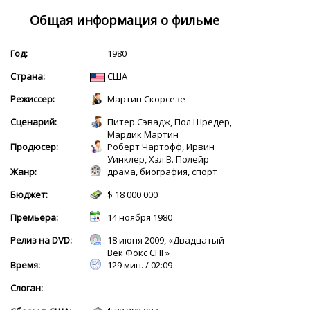
Общая информация о фильме
Год:
1980
Страна:
США
Режиссер:
Мартин Скорсезе
Сценарий:
Питер Сэвадж, Пол Шредер,
Мардик Мартин
Продюсер:
Роберт Чартофф, Ирвин
Уинклер, Хэл В. Полейр
Жанр:
драма, биография, спорт
Бюджет:
$ 18 000 000
Премьера:
14 ноября 1980
Релиз на DVD:
18 июня 2009, «Двадцатый
Век Фокс СНГ»
Время:
129 мин. / 02:09
Слоган:
-