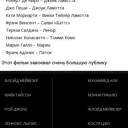
Роберт Де Ниро – Джейк Ламотта
Джо Пеши – Джоуи Ламотта
Кэти Мориарти – Викки Тейлер Ламотта
Фрэнк Винсент – Салви «Баттс»
Тереза Салдана – Ленор
Николас Коласанто – Томми Комо
Марио Галло – Марио
Франк Адонис – Патси
Этот фильм завоевал очень большую публику.
ФЛОЙД МЕЙВЕЗЕР
МУХАММЕД АЛИ
МАЙК ТАЙСОН
МЭННИ ПАКЬЯО
РОЙ ДЖОНС
ФЛОЙД МЕЙВЕЗЕР
ЛЕННОКС ЛЬЮИС
КОСТЯ ЦЗЮ