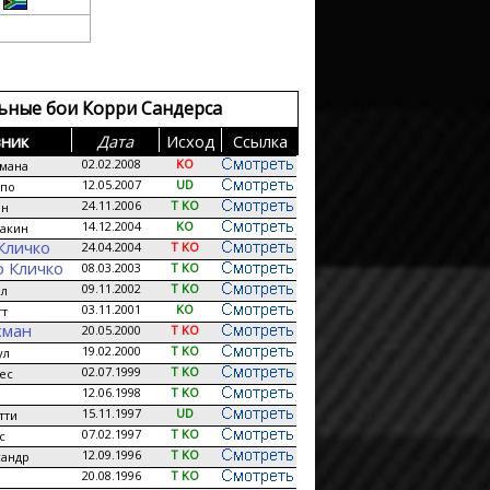
ьные бои Корри Сандерса
ник
Дата
Исход
Сcылка
02.02.2008
KO
мана
12.05.2007
UD
спо
24.11.2006
T KO
он
14.12.2004
KO
акин
Кличко
24.04.2004
T KO
 Кличко
08.03.2003
T KO
09.11.2002
T KO
йл
03.11.2001
KO
тт
хман
20.05.2000
T KO
19.02.2000
T KO
ул
02.07.1999
T KO
ес
12.06.1998
T KO
15.11.1997
UD
тти
07.02.1997
T KO
с
12.09.1996
T KO
сандр
20.08.1996
T KO