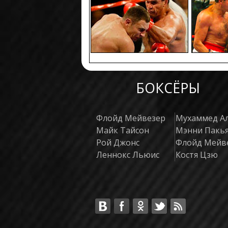
БОКСЁРЫ
Флойд Мейвезер
Мухаммед А
Майк Тайсон
Мэнни Пакь
Рой Джонс
Флойд Мейв
Леннокс Льюис
Костя Цзю