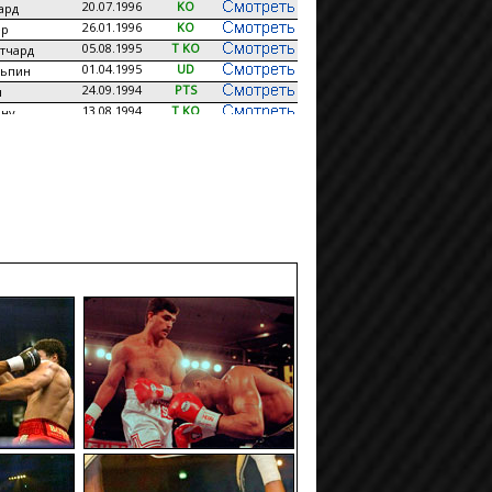
20.07.1996
KO
ард
26.01.1996
KO
ер
05.08.1995
T KO
тчард
01.04.1995
UD
льпин
24.09.1994
PTS
н
13.08.1994
T KO
ону
21.05.1994
KO
19.03.1994
KO
ямс
05.02.1994
T KO
ллман
06.11.1993
KO
пс
04.09.1993
T KO
венс
06.06.1993
T KO
17.04.1993
T KO
с
24.10.1992
UD
ьсон
22.08.1992
UD
с
09.05.1992
UD
он
22.02.1992
UD
23.11.1991
T KO
28.09.1991
UD
27.07.1991
KO
пло
06.04.1991
T KO
08.11.1990
UD
04.08.1990
T KO
ма
23.05.1990
KO
с