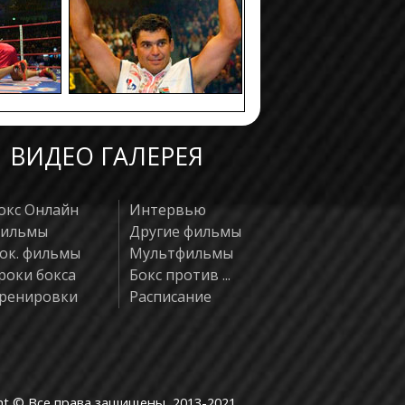
29.03.1990
T KO
б
09.09.1989
T KO
ангу
05.08.1989
T KO
гва
27.05.1989
T KO
ци
24.04.1989
PTS
н
02.04.1989
T KO
а
ВИДЕО ГАЛЕРЕЯ
окс Онлайн
Интервью
ильмы
Другие фильмы
ок. фильмы
Мультфильмы
роки бокса
Бокс против ...
ренировки
Расписание
ht © Все права защищены, 2013-2021