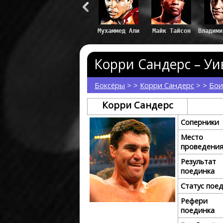
Майк Тайсон
Владими
Корри Сандерс – Уив
Боксёры
> >
Корри Сандерс
> >
Бои
Корри Сандерс
Соперники
Место
проведени
Результат
поединка
Статус пое
Рефери
поединка