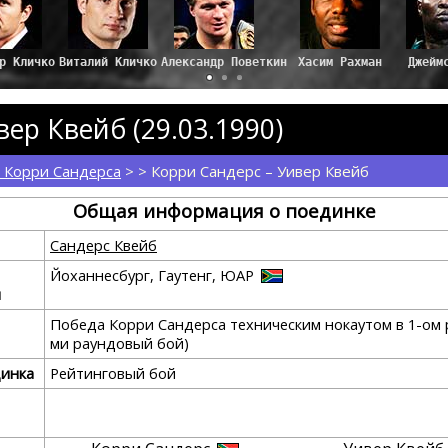
р Кличко
Виталий Кличко
Александр Поветкин
Хасим Рахман
Джейм
ер Квейб (29.03.1990)
 Корри Сандерса
> > Корри Сандерс – Уивер Квейб
Общая информация о поединке
Сандерс Квейб
Йоханнесбург, Гаутенг, ЮАР
я
Победа Корри Сандерса техническим нокаутом в 1-ом 
ми раундовый бой)
динка
Рейтинговый бой