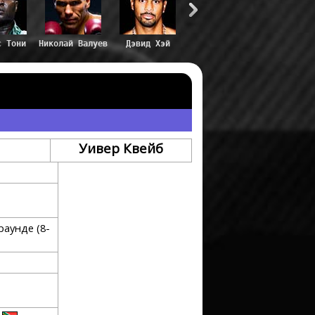
с Тони
Николай Валуев
Дэвид Хэй
Уивер Квейб
раунде (8-