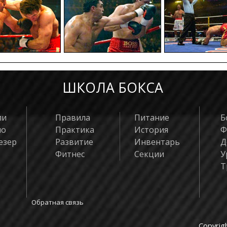
6
Уивер Квей
5
Самсон Мал
4
Гидеон Хлон
3
Дэвид Малат
2
Принц Тука
1
Кинг Даюбл
ШКОЛА БОКСА
ли
Правила
Питание
Б
яо
Практика
История
Ф
езер
Развитие
Инвентарь
Д
Фитнес
Секции
У
Т
Обратная связь
Copyrig