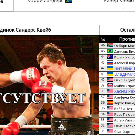
Корри Сандерс
Уивер Квейб
ов
–
–
динок Сандерс Квейб
Остал
№
Против
46
Осборн Maк
45
Даниэль Би
44
Колин Уилс
43
Алексей Вар
Виталий 
42
Владимир
41
40
Отис Тисде
39
Майкл Спро
Хасим Ра
38
37
Альфред Ко
36
Хорхе Вальд
35
Бобби Чез
34
Росс Пьюри
33
Артур Уизер
32
Олиан Алек
31
Сеан Харт